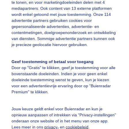
te tonen, en voor marketingdoeleinden delen met 4
mediapartners. Ook content van 13 externe platformen
enusenjupiter
Natuur
Wolken
wordt enkel getoond met jouw toestemming. Onze 114
advertentie partners gebruiken cookies voor
gepersonaliseerde advertenties, advertentie- en
ekijk slideshow
contentmetingen, doelgroepenonderzoek en ontwikkeling
van diensten. Sommige advertentie partners kunnen ook
je precieze geolocatie hiervoor gebruiken.
Geef toestemming of betaal voor toegang
Door op "Gratis" te klikken, geef je toestemming voor alle
Een moment geduld
bovenstaande doeleinden. Indien je voor geen enkel
doeleinde toestemming wenst te geven, kun je kiezen
voor een advertentievrije ervaring door op “Buienradar
Premium” te klikken.
uienradar
Mijn weer
Jouw keuze geldt enkel voor Buienradar en kun je
fsgegevens
De Bilt
opnieuw aanpassen of intrekken via “Privacy-instellingen”
stelde vragen
onderaan onze website of in het menu van onze app.
Lees meer in ons
privacy-
en
cookiebeleid
.
t