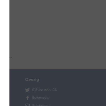
 aub...
Overig
@BuienradarNL
Buienradar
Buienradar