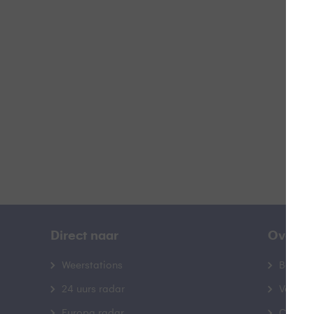
V
B
Direct naar
Over B
Weerstations
Bedrij
24 uurs radar
Veelge
Europa radar
Contac