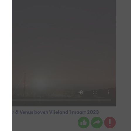
Jupiter & Venus boven Vlieland 1 maart 2023