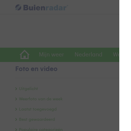
Mijn weer
Nederland
Wereld
Foto en video
J
Uitgelicht
Weerfoto van de week
Laatst toegevoegd
Best gewaardeerd
Populaire categorieën