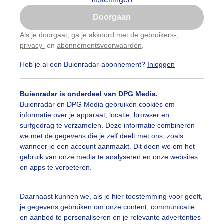
Is goed, toon de popup
Doorgaan
Nu niet, misschien later
Als je doorgaat, ga je akkoord met de
gebruikers-
,
privacy-
en
abonnementsvoorwaarden
.
Gebruik je Safari en wil je niet elke dag deze pop-up
zien?
Heb je al een Buienradar-abonnement?
Inloggen
Klik
hier
om dit aan te passen
Buienradar is onderdeel van DPG Media.
Buienradar en DPG Media gebruiken cookies om
informatie over je apparaat, locatie, browser en
surfgedrag te verzamelen. Deze informatie combineren
we met de gegevens die je zelf deelt met ons, zoals
wanneer je een account aanmaakt. Dit doen we om het
gebruik van onze media te analyseren en onze websites
en apps te verbeteren.
iter & Venus boven Vlieland 1 maart 2023. Timelapse van 
Daarnaast kunnen we, als je hier toestemming voor geeft,
je gegevens gebruiken om onze content, communicatie
r: Gerard Koster Joenje
Gemaakt: 01-03-2023, 195x bekeken
en aanbod te personaliseren en je relevante advertenties