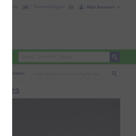
tie:
Files
| Treinmeldingen
Mijn Account
39
12
foto & video:
t 2023