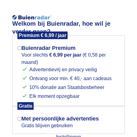
Reisinforma
Welkom bij Buienradar, hoe wil je
verder gaan?
Premium € 6,99 / jaar
Buienradar Premium
Voor slechts
€ 6,99 per jaar
(€ 0,58 per
wijd
Foto en video
Weerzine
maand)
Mogen we je locatie gebruiken voor
Advertentievrij en privacy veilig
het weer?
Zoeken in 
Ontvang voor min. € 40,- aan cadeaus
10% donatie aan Staatsbosbeheer
upiter & Venus boven Vlieland 1 maar
Elk moment opzegbaar
Indien je hier nog geen akkoord op hebt
Gratis
gegeven, verschijnt er zo een pop-up uit
je browser waarin deze toestemming
Met persoonlijke advertenties
gevraagd wordt.
Gratis blijven gebruiken
Instellingen