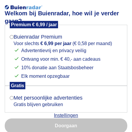
Welkom bij Buienradar, hoe wil je verder
gaan?
Premium € 6,99 / jaar
Mogen we je locatie gebruiken voor het
Lees meer.
weer?
Buienradar Premium
Bladranden
Voor slechts
€ 6,99 per jaar
(€ 0,58 per maand)
Advertentievrij en privacy veilig
Ontvang voor min. € 40,- aan cadeaus
Indien je hier nog geen akkoord op hebt gegeven,
verschijnt er zo een pop-up uit je browser waarin
10% donatie aan Staatsbosbeheer
deze toestemming gevraagd wordt.
Elk moment opzegbaar
Gratis
Is goed, toon de popup
Met persoonlijke advertenties
Gratis blijven gebruiken
Instellingen
Nu niet, misschien later
Mooie bijzonder bladranden vanmorgen.
Doorgaan
Gebruik je Safari en wil je niet elke dag deze pop-up zien?