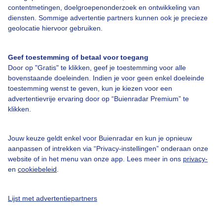
contentmetingen, doelgroepenonderzoek en ontwikkeling van
diensten. Sommige advertentie partners kunnen ook je precieze
Over Buienradar
geolocatie hiervoor gebruiken.
Bedrijfsgegevens
Geef toestemming of betaal voor toegang
Veelgestelde vragen
Door op "Gratis" te klikken, geef je toestemming voor alle
bovenstaande doeleinden. Indien je voor geen enkel doeleinde
Contact
toestemming wenst te geven, kun je kiezen voor een
advertentievrije ervaring door op “Buienradar Premium” te
Toegankelijkheid
klikken.
Gebruikersvoorwaarden
Adverteren
Jouw keuze geldt enkel voor Buienradar en kun je opnieuw
aanpassen of intrekken via “Privacy-instellingen” onderaan onze
Buienradar Team
website of in het menu van onze app. Lees meer in ons
privacy-
Privacy beleid
en
cookiebeleid
.
Cookie beleid
Lijst met advertentiepartners
Privacy instellingen
Gratis weerdata