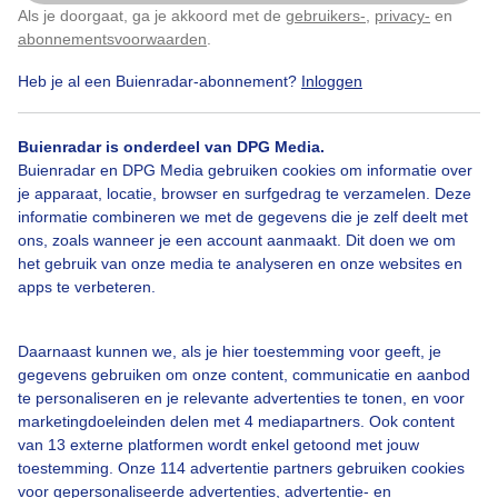
Als je doorgaat, ga je akkoord met de
gebruikers-
,
privacy-
en
Klik
hier
om dit aan te passen
Door: Ria Luttikhold
Gemaakt: 01-03-2023, 91x bekeken
abonnementsvoorwaarden
.
Heb je al een Buienradar-abonnement?
Inloggen
Ijsrandjes
Winter
Natuur
Buienradar is onderdeel van DPG Media.
Buienradar en DPG Media gebruiken cookies om informatie over
je apparaat, locatie, browser en surfgedrag te verzamelen. Deze
informatie combineren we met de gegevens die je zelf deelt met
Bekijk slideshow
ons, zoals wanneer je een account aanmaakt. Dit doen we om
het gebruik van onze media te analyseren en onze websites en
apps te verbeteren.
Daarnaast kunnen we, als je hier toestemming voor geeft, je
Een moment geduld aub...
gegevens gebruiken om onze content, communicatie en aanbod
te personaliseren en je relevante advertenties te tonen, en voor
marketingdoeleinden delen met 4 mediapartners. Ook content
van 13 externe platformen wordt enkel getoond met jouw
toestemming. Onze 114 advertentie partners gebruiken cookies
voor gepersonaliseerde advertenties, advertentie- en