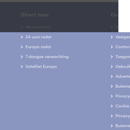
Direct naar
Over B
Weerstations
Bedrij
24 uurs radar
Veelge
Europa radar
Contac
7-daagse verwachting
Toegank
Satelliet Europa
Gebrui
Advert
Buienr
Privacy
Cookie
Privacy
Buienr