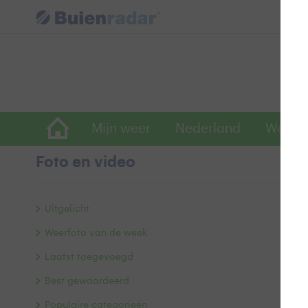
Mijn weer
Nederland
Wereld
Foto en video
G
Uitgelicht
Weerfoto van de week
Laatst toegevoegd
Best gewaardeerd
Populaire categorieën