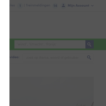
tie:
Files
| Treinmeldingen
Mijn Account
1
14
foto & video: