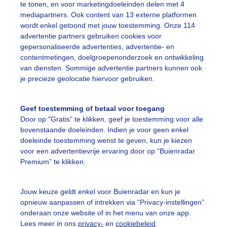
te tonen, en voor marketingdoeleinden delen met 4
mediapartners. Ook content van 13 externe platformen
wordt enkel getoond met jouw toestemming. Onze 114
advertentie partners gebruiken cookies voor
gepersonaliseerde advertenties, advertentie- en
rtgene, Zeeland. Vanmorgen.
contentmetingen, doelgroepenonderzoek en ontwikkeling
van diensten. Sommige advertentie partners kunnen ook
r: Geeske Harkema
Gemaakt: 23-01-2023, 386x bekeken
je precieze geolocatie hiervoor gebruiken.
reymonday
Molen
Polderlandschap
Geef toestemming of betaal voor toegang
Door op "Gratis" te klikken, geef je toestemming voor alle
bovenstaande doeleinden. Indien je voor geen enkel
ekijk slideshow
doeleinde toestemming wenst te geven, kun je kiezen
voor een advertentievrije ervaring door op “Buienradar
Premium” te klikken.
Jouw keuze geldt enkel voor Buienradar en kun je
opnieuw aanpassen of intrekken via “Privacy-instellingen”
Een moment geduld
onderaan onze website of in het menu van onze app.
Lees meer in ons
privacy-
en
cookiebeleid
.