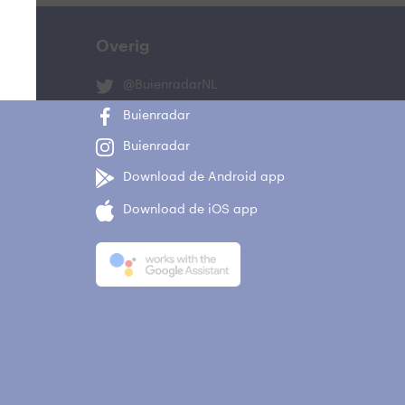
Overig
@BuienradarNL
Buienradar
Buienradar
Download de Android app
Download de iOS app