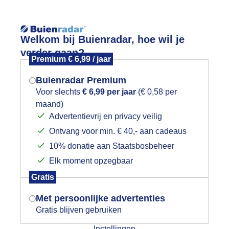
Reisinforma
Welkom bij Buienradar, hoe wil je
verder gaan?
Premium € 6,99 / jaar
Buienradar Premium
Voor slechts
€ 6,99 per jaar
(€ 0,58 per
wijd
Foto en video
Weerzine
maand)
Mogen we je locatie gebruiken voor
Advertentievrij en privacy veilig
het weer?
Zoeken in 
Ontvang voor min. € 40,- aan cadeaus
10% donatie aan Staatsbosbeheer
rey Monday
Elk moment opzegbaar
Indien je hier nog geen akkoord op hebt
Gratis
gegeven, verschijnt er zo een pop-up uit
je browser waarin deze toestemming
Met persoonlijke advertenties
gevraagd wordt.
Gratis blijven gebruiken
Instellingen