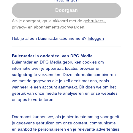
Is goed, toon de popup
Doorgaan
Nu niet, misschien later
Als je doorgaat, ga je akkoord met de
gebruikers-
,
privacy-
en
abonnementsvoorwaarden
.
Gebruik je Safari en wil je niet elke dag deze pop-up
zien?
Heb je al een Buienradar-abonnement?
Inloggen
Klik
hier
om dit aan te passen
Buienradar is onderdeel van DPG Media.
Buienradar en DPG Media gebruiken cookies om
informatie over je apparaat, locatie, browser en
surfgedrag te verzamelen. Deze informatie combineren
we met de gegevens die je zelf deelt met ons, zoals
wanneer je een account aanmaakt. Dit doen we om het
gebruik van onze media te analyseren en onze websites
en apps te verbeteren.
Daarnaast kunnen we, als je hier toestemming voor geeft,
je gegevens gebruiken om onze content, communicatie
en aanbod te personaliseren en je relevante advertenties