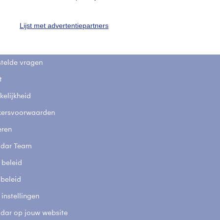
uienradar
Mijn weer
Lijst met advertentiepartners
fsgegevens
De Bilt
stelde vragen
t
elijkheid
kersvoorwaarden
eren
adar Team
 beleid
 beleid
 instellingen
adar op jouw website