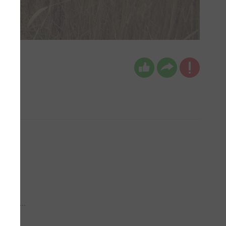
 aub...