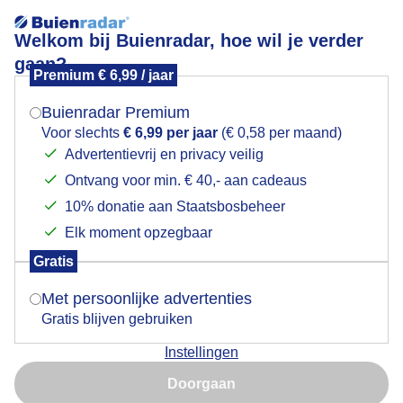
Welkom bij Buienradar, hoe wil je verder
gaan?
Premium € 6,99 / jaar
Mogen we je locatie gebruiken voor het
Lees meer.
weer?
Buienradar Premium
Mist rond 15.00 uur
Voor slechts
€ 6,99 per jaar
(€ 0,58 per maand)
Advertentievrij en privacy veilig
Ontvang voor min. € 40,- aan cadeaus
Indien je hier nog geen akkoord op hebt gegeven,
verschijnt er zo een pop-up uit je browser waarin
10% donatie aan Staatsbosbeheer
deze toestemming gevraagd wordt.
Elk moment opzegbaar
Gratis
Is goed, toon de popup
Met persoonlijke advertenties
Gratis blijven gebruiken
Instellingen
Nu niet, misschien later
Doorgaan
Gebruik je Safari en wil je niet elke dag deze pop-up zien?