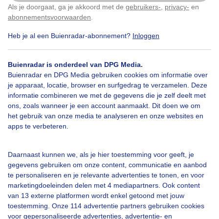
Als je doorgaat, ga je akkoord met de
gebruikers-
,
privacy-
en
Klik
hier
om dit aan te passen
abonnementsvoorwaarden
.
Een mistige middag
Heb je al een Buienradar-abonnement?
Inloggen
Door: Dilia van Zon
Gemaakt: 21-01-2023, 323x bekeken
Buienradar is onderdeel van DPG Media.
Buienradar en DPG Media gebruiken cookies om informatie over
je apparaat, locatie, browser en surfgedrag te verzamelen. Deze
informatie combineren we met de gegevens die je zelf deelt met
Mist
Gebrandytoren
ons, zoals wanneer je een account aanmaakt. Dit doen we om
het gebruik van onze media te analyseren en onze websites en
apps te verbeteren.
Bekijk slideshow
Daarnaast kunnen we, als je hier toestemming voor geeft, je
gegevens gebruiken om onze content, communicatie en aanbod
te personaliseren en je relevante advertenties te tonen, en voor
marketingdoeleinden delen met 4 mediapartners. Ook content
van 13 externe platformen wordt enkel getoond met jouw
Een moment geduld aub...
toestemming. Onze 114 advertentie partners gebruiken cookies
voor gepersonaliseerde advertenties, advertentie- en