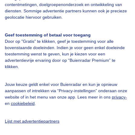
contentmetingen, doelgroepenonderzoek en ontwikkeling van
diensten. Sommige advertentie partners kunnen ook je precieze
geolocatie hiervoor gebruiken.
Geef toestemming of betaal voor toegang
Over Buienradar
Door op "Gratis" te klikken, geef je toestemming voor alle
bovenstaande doeleinden. Indien je voor geen enkel doeleinde
Bedrijfsgegevens
toestemming wenst te geven, kun je kiezen voor een
advertentievrije ervaring door op “Buienradar Premium” te
Veelgestelde vragen
klikken.
Contact
Toegankelijkheid
Jouw keuze geldt enkel voor Buienradar en kun je opnieuw
aanpassen of intrekken via “Privacy-instellingen” onderaan onze
Gebruikersvoorwaarden
website of in het menu van onze app. Lees meer in ons
privacy-
en
cookiebeleid
.
Adverteren
Buienradar Team
Lijst met advertentiepartners
Privacy beleid