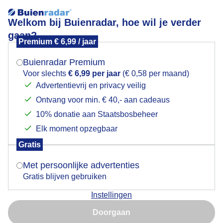
Welkom bij Buienradar, hoe wil je verder
gaan?
Premium € 6,99 / jaar
Mogen we je locatie gebruiken voor het
Lees meer.
weer?
Buienradar Premium
Paraplu
Voor slechts
€ 6,99 per jaar
(€ 0,58 per maand)
Advertentievrij en privacy veilig
Ontvang voor min. € 40,- aan cadeaus
Indien je hier nog geen akkoord op hebt gegeven,
verschijnt er zo een pop-up uit je browser waarin
10% donatie aan Staatsbosbeheer
deze toestemming gevraagd wordt.
Elk moment opzegbaar
Gratis
Is goed, toon de popup
Met persoonlijke advertenties
Gratis blijven gebruiken
Instellingen
Nu niet, misschien later
Parapluweer op Blue Monday
Doorgaan
Gebruik je Safari en wil je niet elke dag deze pop-up zien?