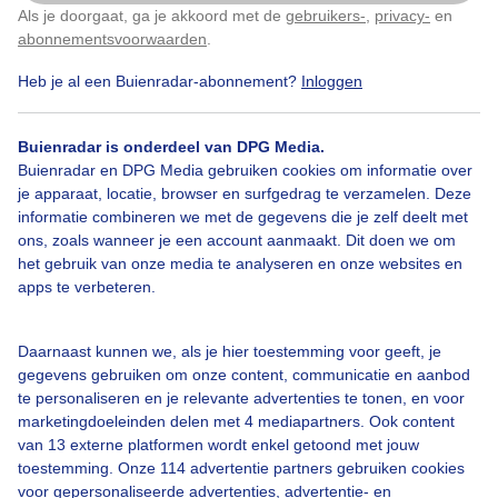
Als je doorgaat, ga je akkoord met de
gebruikers-
,
privacy-
en
Klik
hier
om dit aan te passen
Door: Ton Wesselius
Gemaakt: 16-01-2023, 301x bekeken
abonnementsvoorwaarden
.
Heb je al een Buienradar-abonnement?
Inloggen
Blue
Monday
Parapluweer
Regen
Buienradar is onderdeel van DPG Media.
Buienradar en DPG Media gebruiken cookies om informatie over
je apparaat, locatie, browser en surfgedrag te verzamelen. Deze
informatie combineren we met de gegevens die je zelf deelt met
Bekijk slideshow
ons, zoals wanneer je een account aanmaakt. Dit doen we om
het gebruik van onze media te analyseren en onze websites en
apps te verbeteren.
Daarnaast kunnen we, als je hier toestemming voor geeft, je
Een moment geduld aub...
gegevens gebruiken om onze content, communicatie en aanbod
te personaliseren en je relevante advertenties te tonen, en voor
marketingdoeleinden delen met 4 mediapartners. Ook content
van 13 externe platformen wordt enkel getoond met jouw
toestemming. Onze 114 advertentie partners gebruiken cookies
voor gepersonaliseerde advertenties, advertentie- en