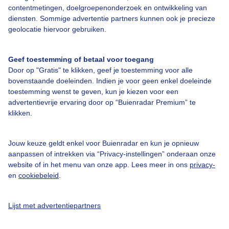
contentmetingen, doelgroepenonderzoek en ontwikkeling van
diensten. Sommige advertentie partners kunnen ook je precieze
Over Buienradar
geolocatie hiervoor gebruiken.
Bedrijfsgegevens
Geef toestemming of betaal voor toegang
Veelgestelde vragen
Door op "Gratis" te klikken, geef je toestemming voor alle
bovenstaande doeleinden. Indien je voor geen enkel doeleinde
Contact
toestemming wenst te geven, kun je kiezen voor een
advertentievrije ervaring door op “Buienradar Premium” te
Toegankelijkheid
klikken.
Gebruikersvoorwaarden
Adverteren
Jouw keuze geldt enkel voor Buienradar en kun je opnieuw
aanpassen of intrekken via “Privacy-instellingen” onderaan onze
Buienradar Team
website of in het menu van onze app. Lees meer in ons
privacy-
Privacy beleid
en
cookiebeleid
.
Cookie beleid
Lijst met advertentiepartners
Privacy instellingen
Gratis weerdata