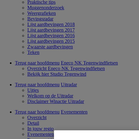
Praktische tips
Muggenonderzoek
Weergrafieken
Bevingsradar
Lijst aardbevingen 2018
Lijst aardbevingen 2017
Lijst aardbevingen 2016
Lijst aardbevingen 2015
Zwaarste aardbevingen
Teken
Terug naar hoofdmenu
Eneco NK Tegenwindfietsen
Overzicht Eneco NK Tegenwindfietsen
Bekijk hier Studio Tegenwind
Terug naar hoofdmenu
Uitradar
Uitjes
Welkom op de Uitradar
Disclaimer Winactie Uitradar
Terug naar hoofdmenu
Evenementen
Overzicht
Detail
In jouw regio
Evenementen kaart