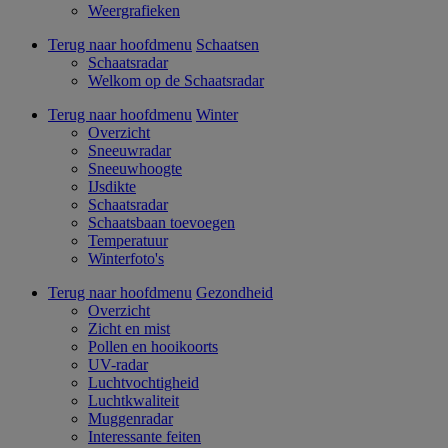
Weergrafieken
Terug naar hoofdmenu
Schaatsen
Schaatsradar
Welkom op de Schaatsradar
Terug naar hoofdmenu
Winter
Overzicht
Sneeuwradar
Sneeuwhoogte
IJsdikte
Schaatsradar
Schaatsbaan toevoegen
Temperatuur
Winterfoto's
Terug naar hoofdmenu
Gezondheid
Overzicht
Zicht en mist
Pollen en hooikoorts
UV-radar
Luchtvochtigheid
Luchtkwaliteit
Muggenradar
Interessante feiten