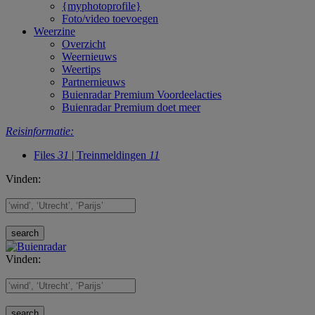
{myphotoprofile}
Foto/video toevoegen
Weerzine
Overzicht
Weernieuws
Weertips
Partnernieuws
Buienradar Premium Voordeelacties
Buienradar Premium doet meer
Reisinformatie:
Files
31
| Treinmeldingen
11
Vinden:
Vinden: