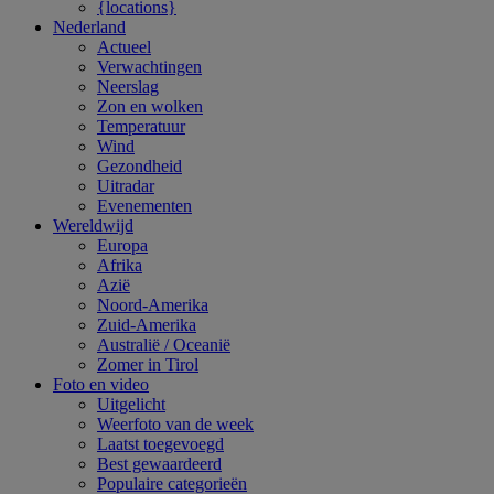
{locations}
Nederland
Actueel
Verwachtingen
Neerslag
Zon en wolken
Temperatuur
Wind
Gezondheid
Uitradar
Evenementen
Wereldwijd
Europa
Afrika
Azië
Noord-Amerika
Zuid-Amerika
Australië / Oceanië
Zomer in Tirol
Foto en video
Uitgelicht
Weerfoto van de week
Laatst toegevoegd
Best gewaardeerd
Populaire categorieën