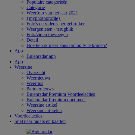
Populaire categorieën
Categorie
Weerfoto van het jaar 2021
{myphotoprofile}
Foto's en video's per gebruiker
Weergenieten - terugblik
Foto/video toevoegen
Detail
Hoe heb ik meer kans om op tv te komen?
App
Buienradar app
App
Weerzine
Overzicht
Weernieuws
Weertips
Partnernieuws
Buienradar Premium Voordeelacties
Buienradar Premium doet meer
Weerzine artikel
Weerzine artikelen
Voordeelacties
Snel naar radars en kaarten