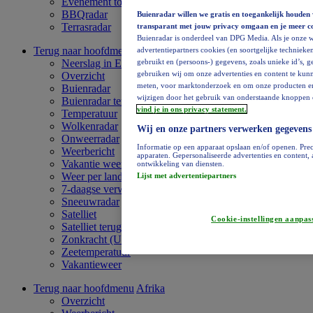
Evenement toevoegen
BBQradar
Buienradar willen we gratis en toegankelijk houden 
Terrasradar
transparant met jouw privacy omgaan en je meer c
Buienradar is onderdeel van DPG Media. Als je onze w
Terug naar hoofdmenu
Europa
advertentiepartners cookies (en soortgelijke technieken
Neerslag in Europa
gebruikt en (persoons-) gegevens, zoals unieke id’s, 
gebruiken wij om onze advertenties en content te kunn
Overzicht
meten, voor marktonderzoek en om onze producten en di
Buienradar
wijzigen door het gebruik van onderstaande knoppen o
Buienradar terugkijken
vind je in ons privacy statement.
Temperatuur
Wolkenradar
Wij en onze partners verwerken gegevens
Onweerradar
Informatie op een apparaat opslaan en/of openen. Prec
Weerbericht
apparaten. Gepersonaliseerde advertenties en content
Vakantie weervideo
ontwikkeling van diensten.
Weer per land
Lijst met advertentiepartners
7-daagse verwachting
Sneeuwradar
Satelliet
Cookie-instellingen aanpas
Satelliet terugkijken
Zonkracht (UV)
Zeetemperatuur
Vakantieweer
Terug naar hoofdmenu
Afrika
Overzicht