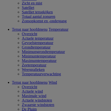
Zicht en mist
Satelliet
Satelliet terugkijken
Totaal aantal zonuren
Zonsopkomst en -ondergang
Terug naar hoofdmenu
Temperatuur
Overzicht
Actuele temperatuur
Gevoelstemperatuur
Grondtemperatuur
Minimumgrondtemperatuur
Minimumtemperatuur
Maximumtemperatuur
Zeetemperatuur
Weergrafieken
Temperatuurverwachting
Terug naar hoofdmenu
Wind
Overzicht
Actuele wind
Maximale wind
Actuele windstoten
Zwaarste windstoten
De Pluim