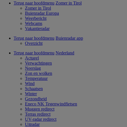
Terug naar hoofdmenu
Zomer in Tirol
Zomer in Tirol
Buienradar Europa
Weerbericht
Webcams
Vakantieradar
Terug naar hoofdmenu
Buienradar app
Overzicht
Terug naar hoofdmenu
Nederland
Actueel
Verwachtingen
Neerslag
Zon en wolken
Temperatuur
Wind
Schaatsen
Winter
Gezondheid
Eneco NK Tegenwindfietsen
Muggen redirect
Terras redirect
UV-radar redirect
Uitradar