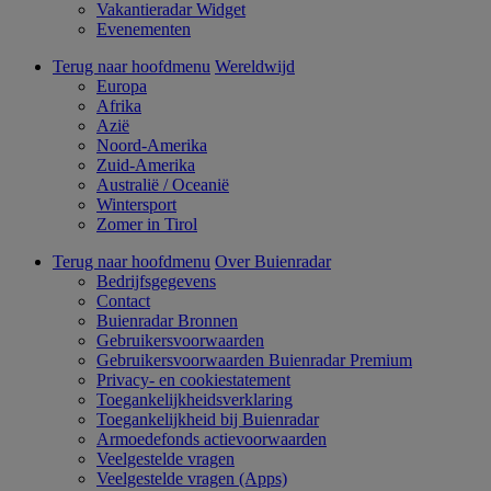
Vakantieradar Widget
Evenementen
Terug naar hoofdmenu
Wereldwijd
Europa
Afrika
Azië
Noord-Amerika
Zuid-Amerika
Australië / Oceanië
Wintersport
Zomer in Tirol
Terug naar hoofdmenu
Over Buienradar
Bedrijfsgegevens
Contact
Buienradar Bronnen
Gebruikersvoorwaarden
Gebruikersvoorwaarden Buienradar Premium
Privacy- en cookiestatement
Toegankelijkheidsverklaring
Toegankelijkheid bij Buienradar
Armoedefonds actievoorwaarden
Veelgestelde vragen
Veelgestelde vragen (Apps)