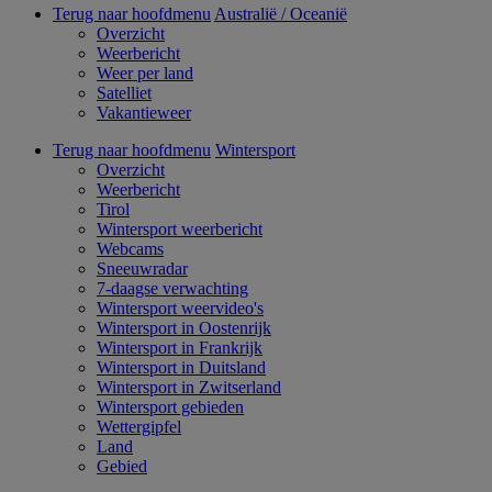
Terug naar hoofdmenu
Australië / Oceanië
Overzicht
Weerbericht
Weer per land
Satelliet
Vakantieweer
Terug naar hoofdmenu
Wintersport
Overzicht
Weerbericht
Tirol
Wintersport weerbericht
Webcams
Sneeuwradar
7-daagse verwachting
Wintersport weervideo's
Wintersport in Oostenrijk
Wintersport in Frankrijk
Wintersport in Duitsland
Wintersport in Zwitserland
Wintersport gebieden
Wettergipfel
Land
Gebied