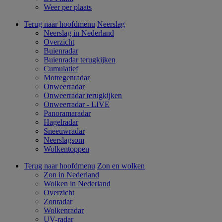
Weer per plaats
Terug naar hoofdmenu
Neerslag
Neerslag in Nederland
Overzicht
Buienradar
Buienradar terugkijken
Cumulatief
Motregenradar
Onweerradar
Onweerradar terugkijken
Onweerradar - LIVE
Panoramaradar
Hagelradar
Sneeuwradar
Neerslagsom
Wolkentoppen
Terug naar hoofdmenu
Zon en wolken
Zon in Nederland
Wolken in Nederland
Overzicht
Zonradar
Wolkenradar
UV-radar