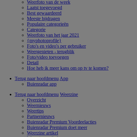
Weerfoto van de week
Laatst toegevoegd
Best gewaardeerd
Meeste bijdragen
Populaire categorieën
Categorie
Weerfoto van het jaar 2021
{myphotoprofile}
Foto's en video's per gebruiker
Weergenieten - terugblik
Foto/video toevoegen
Detail
Hoe heb ik meer kans om op tv te komen?
Terug naar hoofdmenu
App
Buienradar app
Terug naar hoofdmenu
Weerzine
Overzicht
Weernieuws
Weertips
Partnernieuws
Buienradar Premium Voordeelacties
Buienradar Premium doet meer
Weerzine artikel