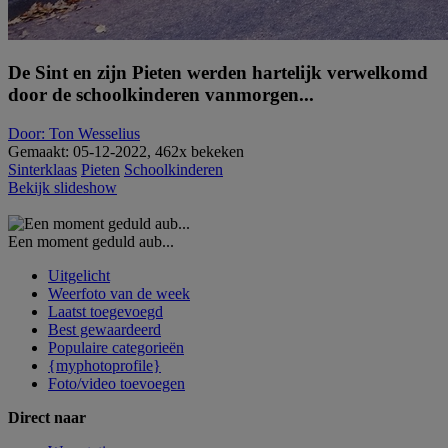
De Sint en zijn Pieten werden hartelijk verwelkomd
door de schoolkinderen vanmorgen...
Door: Ton Wesselius
Gemaakt: 05-12-2022, 462x bekeken
Sinterklaas
Pieten
Schoolkinderen
Bekijk slideshow
Een moment geduld aub...
Uitgelicht
Weerfoto van de week
Laatst toegevoegd
Best gewaardeerd
Populaire categorieën
{myphotoprofile}
Foto/video toevoegen
Direct naar