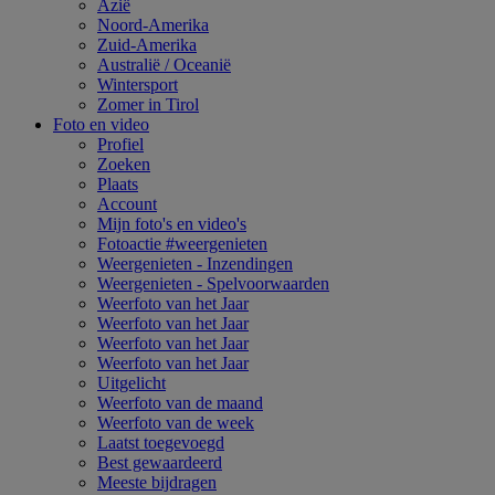
Azië
Noord-Amerika
Zuid-Amerika
Australië / Oceanië
Wintersport
Zomer in Tirol
Foto en video
Profiel
Zoeken
Plaats
Account
Mijn foto's en video's
Fotoactie #weergenieten
Weergenieten - Inzendingen
Weergenieten - Spelvoorwaarden
Weerfoto van het Jaar
Weerfoto van het Jaar
Weerfoto van het Jaar
Weerfoto van het Jaar
Uitgelicht
Weerfoto van de maand
Weerfoto van de week
Laatst toegevoegd
Best gewaardeerd
Meeste bijdragen