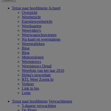
Terug naar hoofdmenu
Actueel
Overzicht
Weerbericht
Energieweerbericht
Weerkaarten
Weervideo's
Weerwaarschuwingen
Nu kaart en weerstations
Weergrafieken
Blog
Blog
Meteorologen
Weernieuws
Weernieuws Detail
Weerfoto van het jaar 2016
Helga's powerdate
RTL Weer Zoemt In
Verkeer
Link in bio
Lente
Terug naar hoofdmenu
Verwachtingen
5-daagse verwachting
De Pluim