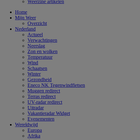
Weerzine artikelen
Home
Mijn Weer
Overzicht
Nederland
Actueel
Verwachtingen
Neerslag
Zon en wolken
Temperatuur
Wind
Schaatsen
Winter
Gezondheid
Eneco NK Tegenwindfietsen
Muggen redirect
Terras redirect
UV-radar redirect
Uitradar
Vakantieradar Widget
Evenementen
Wereldwijd
Europa
Afrika