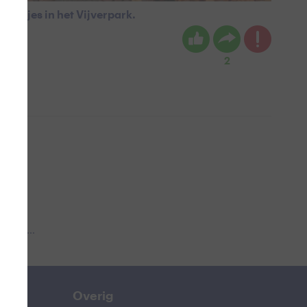
blaadjes in het Vijverpark.
2
 aub...
Overig