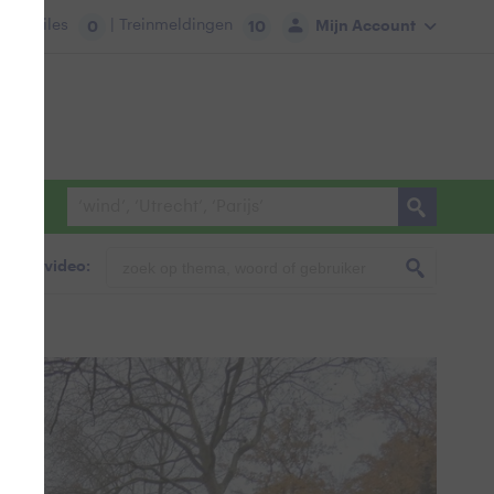
tie:
Files
| Treinmeldingen
Mijn Account
0
10
foto & video: