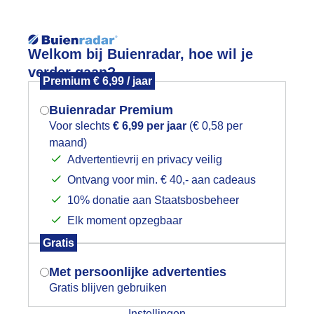
Reisinforma
Welkom bij Buienradar, hoe wil je
verder gaan?
Premium € 6,99 / jaar
Buienradar Premium
Voor slechts
€ 6,99 per jaar
(€ 0,58 per
wijd
Foto en video
Weerzine
maand)
Mogen we je locatie gebruiken voor
Advertentievrij en privacy veilig
het weer?
Zoeken in 
Ontvang voor min. € 40,- aan cadeaus
10% donatie aan Staatsbosbeheer
ijze en kille herfstdag
Elk moment opzegbaar
Indien je hier nog geen akkoord op hebt
Gratis
gegeven, verschijnt er zo een pop-up uit
je browser waarin deze toestemming
Met persoonlijke advertenties
gevraagd wordt.
Gratis blijven gebruiken
Instellingen