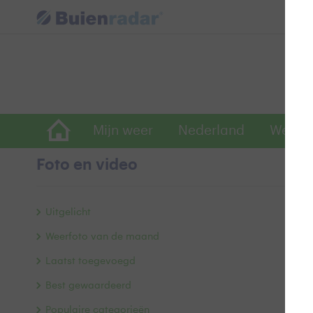
Mijn weer
Nederland
Wereld
Foto en video
Gr
Uitgelicht
Weerfoto van de maand
Laatst toegevoegd
Best gewaardeerd
Populaire categorieën