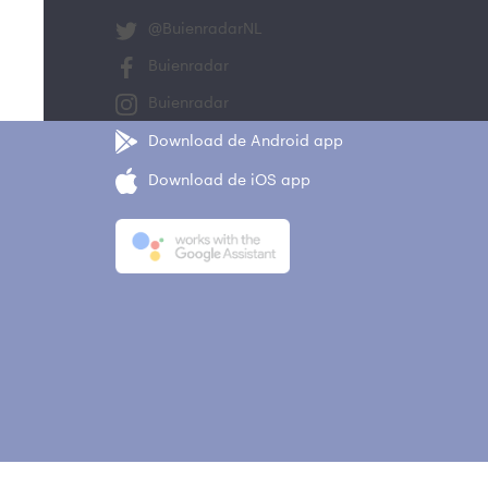
@BuienradarNL
Buienradar
Buienradar
Download de Android app
Download de iOS app