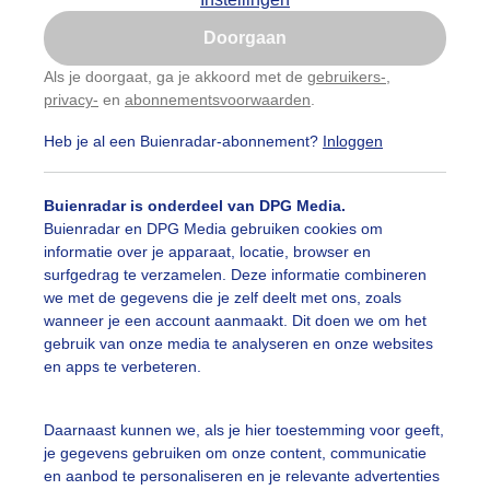
Is goed, toon de popup
Doorgaan
Nu niet, misschien later
Als je doorgaat, ga je akkoord met de
gebruikers-
,
privacy-
en
abonnementsvoorwaarden
.
Gebruik je Safari en wil je niet elke dag deze pop-up
zien?
Heb je al een Buienradar-abonnement?
Inloggen
Klik
hier
om dit aan te passen
Buienradar is onderdeel van DPG Media.
Buienradar en DPG Media gebruiken cookies om
informatie over je apparaat, locatie, browser en
surfgedrag te verzamelen. Deze informatie combineren
we met de gegevens die je zelf deelt met ons, zoals
wanneer je een account aanmaakt. Dit doen we om het
gebruik van onze media te analyseren en onze websites
en apps te verbeteren.
Daarnaast kunnen we, als je hier toestemming voor geeft,
je gegevens gebruiken om onze content, communicatie
en aanbod te personaliseren en je relevante advertenties