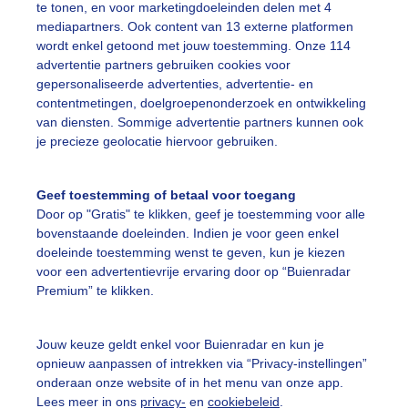
te tonen, en voor marketingdoeleinden delen met 4
jze en kille herfstdag met een kleurrijk tapijt van gevallen 
mediapartners. Ook content van 13 externe platformen
wordt enkel getoond met jouw toestemming. Onze 114
r: Ria Gerards
Gemaakt: 01-12-2022, 1056x bekeken
advertentie partners gebruiken cookies voor
gepersonaliseerde advertenties, advertentie- en
contentmetingen, doelgroepenonderzoek en ontwikkeling
ijverpark
Brunssum
Herfst
Natuur
van diensten. Sommige advertentie partners kunnen ook
je precieze geolocatie hiervoor gebruiken.
ekijk slideshow
Geef toestemming of betaal voor toegang
Door op "Gratis" te klikken, geef je toestemming voor alle
bovenstaande doeleinden. Indien je voor geen enkel
doeleinde toestemming wenst te geven, kun je kiezen
voor een advertentievrije ervaring door op “Buienradar
Premium” te klikken.
Een moment geduld
Jouw keuze geldt enkel voor Buienradar en kun je
opnieuw aanpassen of intrekken via “Privacy-instellingen”
onderaan onze website of in het menu van onze app.
uienradar
Mijn weer
Lees meer in ons
privacy-
en
cookiebeleid
.