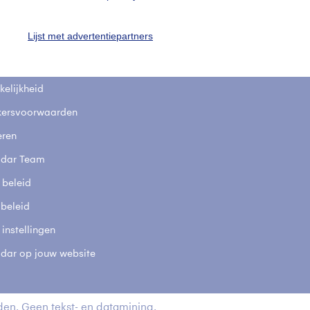
fsgegevens
De Bilt
Lijst met advertentiepartners
stelde vragen
t
elijkheid
kersvoorwaarden
eren
adar Team
 beleid
 beleid
 instellingen
adar op jouw website
en. Geen tekst- en datamining.