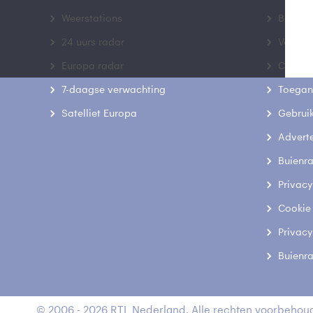
Weerstations
Bedrij
24 uurs radar
Veelge
Europa radar
Contac
7-daagse verwachting
Toegank
Satelliet Europa
Gebrui
Advert
Buienr
Privacy
Cookie
Privacy
Buienr
© 2006 - 2026 RTL Nederland. Alle rechten voorbehoud