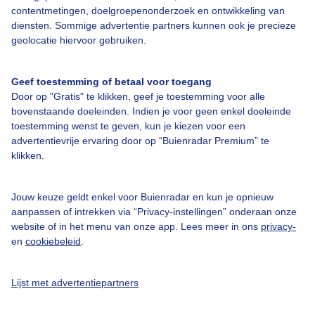
Over Buienradar
contentmetingen, doelgroepenonderzoek en ontwikkeling van
diensten. Sommige advertentie partners kunnen ook je precieze
geolocatie hiervoor gebruiken.
Bedrijfsgegevens
Veelgestelde vragen
Geef toestemming of betaal voor toegang
Door op "Gratis" te klikken, geef je toestemming voor alle
Contact
bovenstaande doeleinden. Indien je voor geen enkel doeleinde
Toegankelijkheid
toestemming wenst te geven, kun je kiezen voor een
advertentievrije ervaring door op “Buienradar Premium” te
Gebruikersvoorwaarden
klikken.
Adverteren
Buienradar Team
Jouw keuze geldt enkel voor Buienradar en kun je opnieuw
aanpassen of intrekken via “Privacy-instellingen” onderaan onze
Privacy beleid
website of in het menu van onze app. Lees meer in ons
privacy-
en
cookiebeleid
.
Cookie beleid
Privacy instellingen
Lijst met advertentiepartners
Gratis weerdata