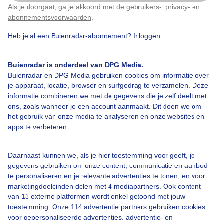
Als je doorgaat, ga je akkoord met de
gebruikers-
,
privacy-
en
Klik
hier
om dit aan te passen
abonnementsvoorwaarden
.
Heb je al een Buienradar-abonnement?
Inloggen
Laaghangendenevel
Bewolking
Glimpzonopzee
Buienradar is onderdeel van DPG Media.
Buienradar en DPG Media gebruiken cookies om informatie over
je apparaat, locatie, browser en surfgedrag te verzamelen. Deze
Bekijk slideshow
informatie combineren we met de gegevens die je zelf deelt met
ons, zoals wanneer je een account aanmaakt. Dit doen we om
het gebruik van onze media te analyseren en onze websites en
apps te verbeteren.
Een moment geduld aub...
Daarnaast kunnen we, als je hier toestemming voor geeft, je
gegevens gebruiken om onze content, communicatie en aanbod
te personaliseren en je relevante advertenties te tonen, en voor
marketingdoeleinden delen met 4 mediapartners. Ook content
van 13 externe platformen wordt enkel getoond met jouw
toestemming. Onze 114 advertentie partners gebruiken cookies
voor gepersonaliseerde advertenties, advertentie- en