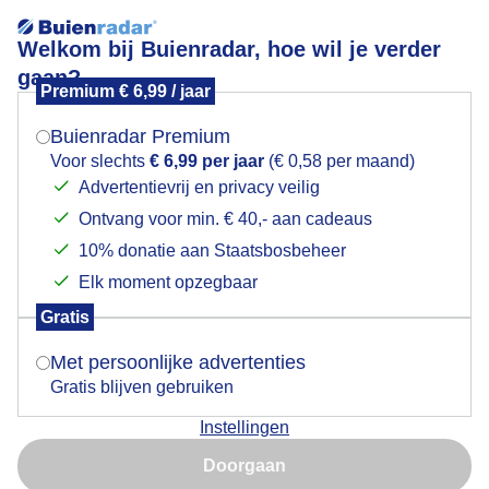
Welkom bij Buienradar, hoe wil je verder
gaan?
Premium € 6,99 / jaar
Mogen we je locatie gebruiken voor het
Zon
weer?
Buienradar Premium
Voor slechts
€ 6,99 per jaar
(€ 0,58 per maand)
Advertentievrij en privacy veilig
Ontvang voor min. € 40,- aan cadeaus
Indien je hier nog geen akkoord op hebt gegeven,
verschijnt er zo een pop-up uit je browser waarin
10% donatie aan Staatsbosbeheer
deze toestemming gevraagd wordt.
Elk moment opzegbaar
Gratis
Is goed, toon de popup
Met persoonlijke advertenties
Gratis blijven gebruiken
Tussen de laaghangende nevelige bewolking glimp
Instellingen
zon op zee
Nu niet, misschien later
Doorgaan
Door: ria brasser
Gemaakt: 28-11-2022, 203x bekeken
Gebruik je Safari en wil je niet elke dag deze pop-up zien?