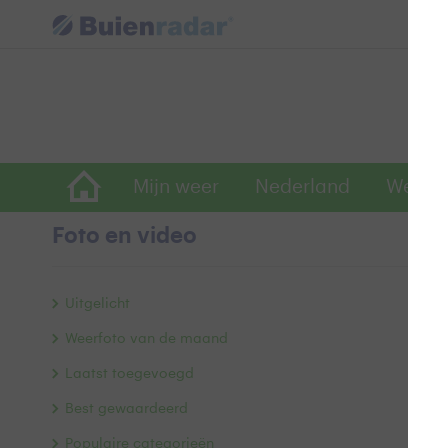
Mijn weer
Nederland
Wereld
Foto en video
N
Uitgelicht
Weerfoto van de maand
Laatst toegevoegd
Best gewaardeerd
Populaire categorieën