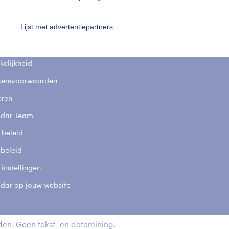
fsgegevens
De Bilt
Lijst met advertentiepartners
stelde vragen
t
elijkheid
kersvoorwaarden
eren
adar Team
 beleid
 beleid
 instellingen
adar op jouw website
en. Geen tekst- en datamining.