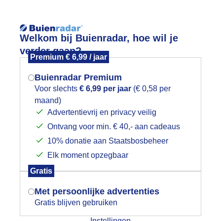
Reisinforma
Welkom bij Buienradar, hoe wil je
verder gaan?
Premium € 6,99 / jaar
Buienradar Premium
Voor slechts
€ 6,99 per jaar
(€ 0,58 per
wijd
Foto en video
Weerzine
maand)
Mogen we je locatie gebruiken voor
Advertentievrij en privacy veilig
het weer?
Zoeken in 
Ontvang voor min. € 40,- aan cadeaus
10% donatie aan Staatsbosbeheer
ationale Natuurwerkdag
Elk moment opzegbaar
Indien je hier nog geen akkoord op hebt
Gratis
gegeven, verschijnt er zo een pop-up uit
je browser waarin deze toestemming
Met persoonlijke advertenties
gevraagd wordt.
Gratis blijven gebruiken
Instellingen