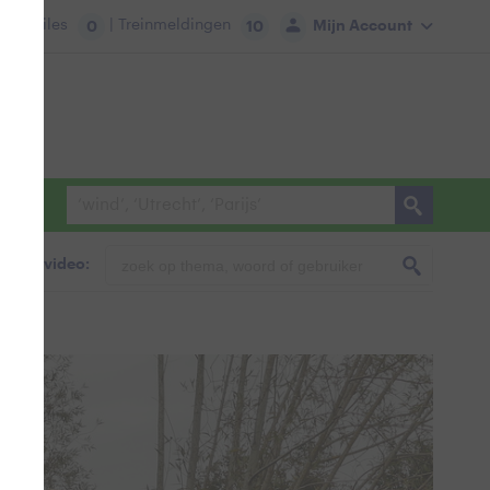
tie:
Files
| Treinmeldingen
Mijn Account
0
10
foto & video: