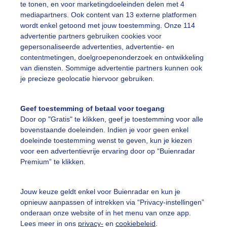
te tonen, en voor marketingdoeleinden delen met 4
ht bewolkt en frisjes voor de vrijwilligers bij Nationale N
mediapartners. Ook content van 13 externe platformen
wordt enkel getoond met jouw toestemming. Onze 114
r: ria brasser
Gemaakt: 05-11-2022, 186x bekeken
advertentie partners gebruiken cookies voor
gepersonaliseerde advertenties, advertentie- en
contentmetingen, doelgroepenonderzoek en ontwikkeling
ichtebewolktenfris
Nationalenatuurwerkdag
van diensten. Sommige advertentie partners kunnen ook
je precieze geolocatie hiervoor gebruiken.
ekijk slideshow
Geef toestemming of betaal voor toegang
Door op "Gratis" te klikken, geef je toestemming voor alle
bovenstaande doeleinden. Indien je voor geen enkel
doeleinde toestemming wenst te geven, kun je kiezen
voor een advertentievrije ervaring door op “Buienradar
Premium” te klikken.
Een moment geduld
Jouw keuze geldt enkel voor Buienradar en kun je
opnieuw aanpassen of intrekken via “Privacy-instellingen”
onderaan onze website of in het menu van onze app.
uienradar
Mijn weer
Lees meer in ons
privacy-
en
cookiebeleid
.