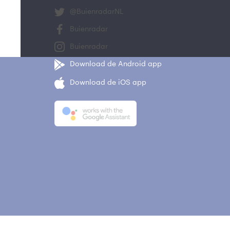
@BuienradarNL
Buienradar
Buienradar
Download de Android app
Download de iOS app