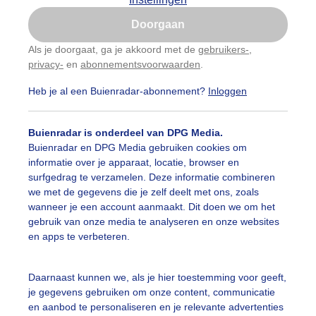
Is goed, toon de popup
Doorgaan
Nu niet, misschien later
Als je doorgaat, ga je akkoord met de
gebruikers-
,
privacy-
en
abonnementsvoorwaarden
.
Gebruik je Safari en wil je niet elke dag deze pop-up
zien?
Heb je al een Buienradar-abonnement?
Inloggen
Klik
hier
om dit aan te passen
Buienradar is onderdeel van DPG Media.
Buienradar en DPG Media gebruiken cookies om
informatie over je apparaat, locatie, browser en
surfgedrag te verzamelen. Deze informatie combineren
we met de gegevens die je zelf deelt met ons, zoals
wanneer je een account aanmaakt. Dit doen we om het
gebruik van onze media te analyseren en onze websites
en apps te verbeteren.
Daarnaast kunnen we, als je hier toestemming voor geeft,
je gegevens gebruiken om onze content, communicatie
en aanbod te personaliseren en je relevante advertenties