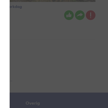
atuurwerkdag
 aub...
Overig