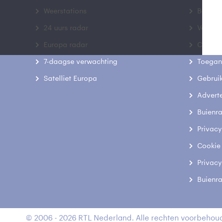
Weerstations
Bedrij
24 uurs radar
Veelge
Europa radar
Contac
7-daagse verwachting
Toegank
Satelliet Europa
Gebrui
Advert
Buienr
Privacy
Cookie
Privacy
Buienr
© 2006 - 2026 RTL Nederland. Alle rechten voorbehoud