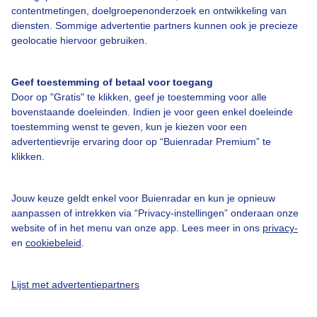
contentmetingen, doelgroepenonderzoek en ontwikkeling van
Over Buienradar
diensten. Sommige advertentie partners kunnen ook je precieze
geolocatie hiervoor gebruiken.
Bedrijfsgegevens
Veelgestelde vragen
Geef toestemming of betaal voor toegang
Door op "Gratis" te klikken, geef je toestemming voor alle
Contact
bovenstaande doeleinden. Indien je voor geen enkel doeleinde
Toegankelijkheid
toestemming wenst te geven, kun je kiezen voor een
advertentievrije ervaring door op “Buienradar Premium” te
Gebruikersvoorwaarden
klikken.
Adverteren
Buienradar Team
Jouw keuze geldt enkel voor Buienradar en kun je opnieuw
aanpassen of intrekken via “Privacy-instellingen” onderaan onze
Privacy beleid
website of in het menu van onze app. Lees meer in ons
privacy-
en
cookiebeleid
.
Cookie beleid
Privacy instellingen
Lijst met advertentiepartners
Gratis weerdata