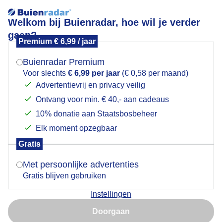
Welkom bij Buienradar, hoe wil je verder
gaan?
Premium € 6,99 / jaar
Mogen we je locatie gebruiken voor het
Wind
weer?
Buienradar Premium
Voor slechts
€ 6,99 per jaar
(€ 0,58 per maand)
Advertentievrij en privacy veilig
Ontvang voor min. € 40,- aan cadeaus
Indien je hier nog geen akkoord op hebt gegeven,
verschijnt er zo een pop-up uit je browser waarin
10% donatie aan Staatsbosbeheer
deze toestemming gevraagd wordt.
Elk moment opzegbaar
Gratis
Is goed, toon de popup
Met persoonlijke advertenties
Gratis blijven gebruiken
De geleegde vuilnisbakken zijn een makkelijke prooi
Instellingen
voor de wind....
Nu niet, misschien later
Doorgaan
Door: Ton Wesselius
Gemaakt: 24-10-2022, 188x bekeken
Gebruik je Safari en wil je niet elke dag deze pop-up zien?