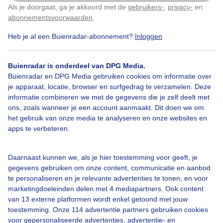
Als je doorgaat, ga je akkoord met de
gebruikers-
,
privacy-
en
Klik
hier
om dit aan te passen
abonnementsvoorwaarden
.
Heb je al een Buienradar-abonnement?
Inloggen
Vuilnisbakken
Herfst
Wind
Buienradar is onderdeel van DPG Media.
Buienradar en DPG Media gebruiken cookies om informatie over
je apparaat, locatie, browser en surfgedrag te verzamelen. Deze
Bekijk slideshow
informatie combineren we met de gegevens die je zelf deelt met
ons, zoals wanneer je een account aanmaakt. Dit doen we om
het gebruik van onze media te analyseren en onze websites en
apps te verbeteren.
Een moment geduld aub...
Daarnaast kunnen we, als je hier toestemming voor geeft, je
gegevens gebruiken om onze content, communicatie en aanbod
te personaliseren en je relevante advertenties te tonen, en voor
marketingdoeleinden delen met 4 mediapartners. Ook content
van 13 externe platformen wordt enkel getoond met jouw
toestemming. Onze 114 advertentie partners gebruiken cookies
voor gepersonaliseerde advertenties, advertentie- en