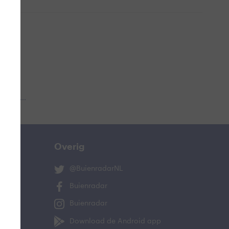
 aub...
Overig
@BuienradarNL
Buienradar
Buienradar
Download de Android app