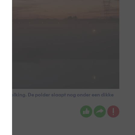
e bewolking. De polder slaapt nog onder een dikke