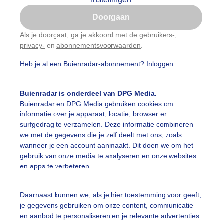
Is goed, toon de popup
Doorgaan
Nu niet, misschien later
Als je doorgaat, ga je akkoord met de
gebruikers-
,
privacy-
en
abonnementsvoorwaarden
.
Gebruik je Safari en wil je niet elke dag deze pop-up
zien?
Heb je al een Buienradar-abonnement?
Inloggen
Klik
hier
om dit aan te passen
Buienradar is onderdeel van DPG Media.
Buienradar en DPG Media gebruiken cookies om
informatie over je apparaat, locatie, browser en
surfgedrag te verzamelen. Deze informatie combineren
we met de gegevens die je zelf deelt met ons, zoals
wanneer je een account aanmaakt. Dit doen we om het
gebruik van onze media te analyseren en onze websites
zon is nog niet op, al wel een gekleurde lucht met wat hog
en apps te verbeteren.
ken mist
r: Monique Bormans
Gemaakt: 19-10-2022, 201x bekeken
Daarnaast kunnen we, als je hier toestemming voor geeft,
je gegevens gebruiken om onze content, communicatie
istdeken
Hogebewolking
Zonsopkomst
en aanbod te personaliseren en je relevante advertenties