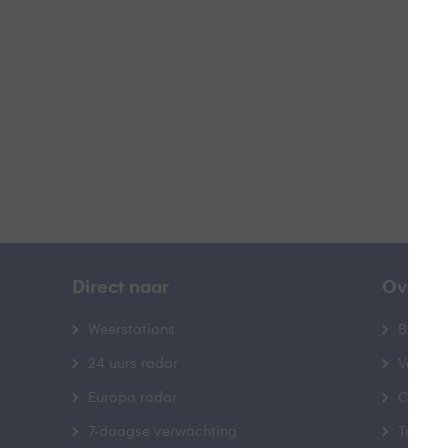
B
Direct naar
Over B
Weerstations
Bedrij
24 uurs radar
Veelge
Europa radar
Contac
7-daagse verwachting
Toegank