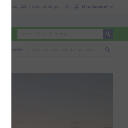
tie:
Files
| Treinmeldingen
Mijn Account
43
11
foto & video: