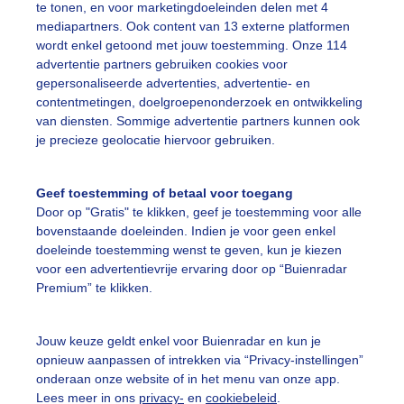
te tonen, en voor marketingdoeleinden delen met 4
mediapartners. Ook content van 13 externe platformen
wordt enkel getoond met jouw toestemming. Onze 114
ekijk slideshow
advertentie partners gebruiken cookies voor
gepersonaliseerde advertenties, advertentie- en
contentmetingen, doelgroepenonderzoek en ontwikkeling
van diensten. Sommige advertentie partners kunnen ook
je precieze geolocatie hiervoor gebruiken.
Een moment geduld
Geef toestemming of betaal voor toegang
Door op "Gratis" te klikken, geef je toestemming voor alle
bovenstaande doeleinden. Indien je voor geen enkel
doeleinde toestemming wenst te geven, kun je kiezen
uienradar
Mijn weer
voor een advertentievrije ervaring door op “Buienradar
Premium” te klikken.
fsgegevens
De Bilt
stelde vragen
Jouw keuze geldt enkel voor Buienradar en kun je
opnieuw aanpassen of intrekken via “Privacy-instellingen”
t
onderaan onze website of in het menu van onze app.
elijkheid
Lees meer in ons
privacy-
en
cookiebeleid
.