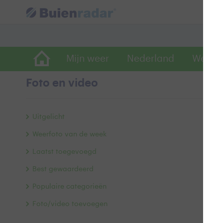
Mijn weer
Nederland
Wereld
Foto en video
M
Uitgelicht
Weerfoto van de week
Laatst toegevoegd
Best gewaardeerd
Populaire categorieën
Foto/video toevoegen