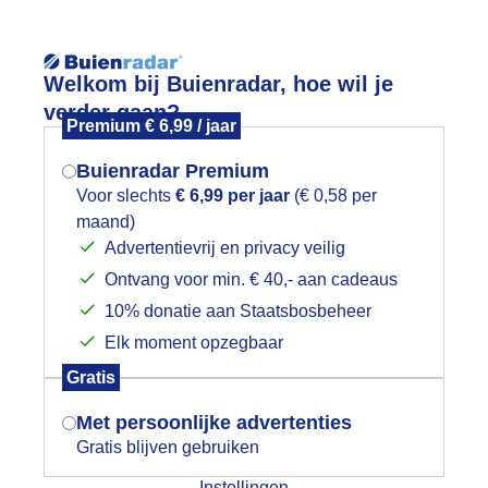
Reisinforma
Lees meer.
Welkom bij Buienradar, hoe wil je
verder gaan?
Premium € 6,99 / jaar
wijd
Foto en video
Weerzine
Buienradar Premium
Zoeken in 
Voor slechts
€ 6,99 per jaar
(€ 0,58 per
maand)
Mogen we je locatie gebruiken voor
ist en Licht bewolkt
Advertentievrij en privacy veilig
het weer?
Ontvang voor min. € 40,- aan cadeaus
10% donatie aan Staatsbosbeheer
Elk moment opzegbaar
Indien je hier nog geen akkoord op hebt
Gratis
gegeven, verschijnt er zo een pop-up uit
je browser waarin deze toestemming
Met persoonlijke advertenties
gevraagd wordt.
Gratis blijven gebruiken
Instellingen