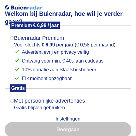
Welkom bij Buienradar, hoe wil je verder
gaan?
Premium € 6,99 / jaar
Mogen we je locatie gebruiken voor het
Lees meer.
weer?
Buienradar Premium
Grijs bewolkt
Voor slechts
€ 6,99 per jaar
(€ 0,58 per maand)
Advertentievrij en privacy veilig
Ontvang voor min. € 40,- aan cadeaus
Indien je hier nog geen akkoord op hebt gegeven,
verschijnt er zo een pop-up uit je browser waarin
10% donatie aan Staatsbosbeheer
deze toestemming gevraagd wordt.
Elk moment opzegbaar
Gratis
Is goed, toon de popup
Met persoonlijke advertenties
Gratis blijven gebruiken
Instellingen
Nu niet, misschien later
Doorgaan
Gebruik je Safari en wil je niet elke dag deze pop-up zien?