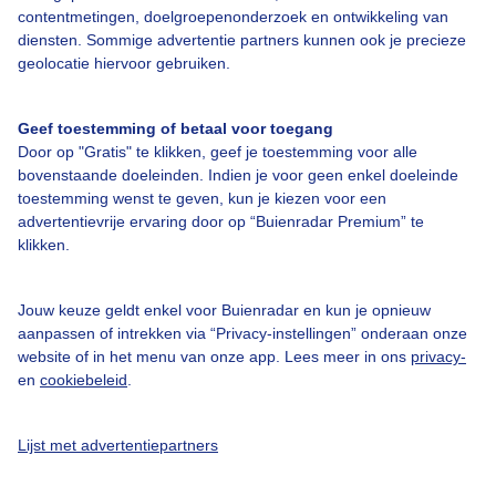
contentmetingen, doelgroepenonderzoek en ontwikkeling van
diensten. Sommige advertentie partners kunnen ook je precieze
geolocatie hiervoor gebruiken.
Over Buienradar
Geef toestemming of betaal voor toegang
Door op "Gratis" te klikken, geef je toestemming voor alle
Bedrijfsgegevens
bovenstaande doeleinden. Indien je voor geen enkel doeleinde
Veelgestelde vragen
toestemming wenst te geven, kun je kiezen voor een
advertentievrije ervaring door op “Buienradar Premium” te
Contact
klikken.
Toegankelijkheid
Gebruikersvoorwaarden
Jouw keuze geldt enkel voor Buienradar en kun je opnieuw
aanpassen of intrekken via “Privacy-instellingen” onderaan onze
Adverteren
website of in het menu van onze app. Lees meer in ons
privacy-
en
cookiebeleid
.
Buienradar Team
Privacy beleid
Lijst met advertentiepartners
Cookie beleid
Privacy instellingen