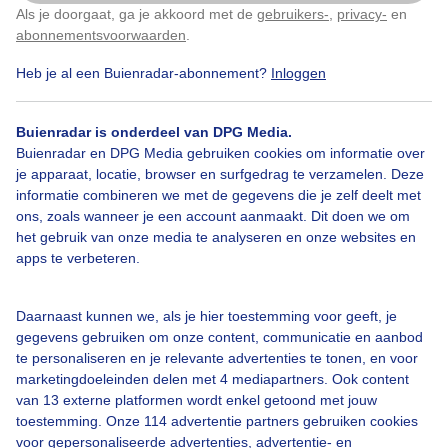
Grijs bewolkt en lange tijd droge dag
Als je doorgaat, ga je akkoord met de
gebruikers-
,
privacy-
en
Klik
hier
om dit aan te passen
abonnementsvoorwaarden
.
Door: ria brasser
Gemaakt: 23-09-2022, 260x bekeken
Heb je al een Buienradar-abonnement?
Inloggen
Buienradar is onderdeel van DPG Media.
Buienradar en DPG Media gebruiken cookies om informatie over
Grijsbewolktweer
Droog
Saaiweer
je apparaat, locatie, browser en surfgedrag te verzamelen. Deze
informatie combineren we met de gegevens die je zelf deelt met
ons, zoals wanneer je een account aanmaakt. Dit doen we om
het gebruik van onze media te analyseren en onze websites en
Bekijk slideshow
apps te verbeteren.
Daarnaast kunnen we, als je hier toestemming voor geeft, je
gegevens gebruiken om onze content, communicatie en aanbod
te personaliseren en je relevante advertenties te tonen, en voor
marketingdoeleinden delen met 4 mediapartners. Ook content
Een moment geduld aub...
van 13 externe platformen wordt enkel getoond met jouw
toestemming. Onze 114 advertentie partners gebruiken cookies
voor gepersonaliseerde advertenties, advertentie- en