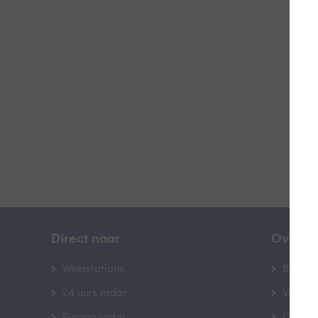
S
B
Direct naar
Over B
Weerstations
Bedrij
24 uurs radar
Veelge
Europa radar
Contac