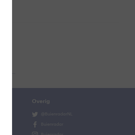
 aub...
Overig
@BuienradarNL
Buienradar
Buienradar