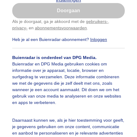
Is goed, toon de popup
Doorgaan
Nu niet, misschien later
Als je doorgaat, ga je akkoord met de
gebruikers-
,
privacy-
en
abonnementsvoorwaarden
.
Gebruik je Safari en wil je niet elke dag deze pop-up
zien?
Heb je al een Buienradar-abonnement?
Inloggen
Klik
hier
om dit aan te passen
Buienradar is onderdeel van DPG Media.
Buienradar en DPG Media gebruiken cookies om
informatie over je apparaat, locatie, browser en
surfgedrag te verzamelen. Deze informatie combineren
we met de gegevens die je zelf deelt met ons, zoals
wanneer je een account aanmaakt. Dit doen we om het
gebruik van onze media te analyseren en onze websites
en apps te verbeteren.
randwandelaars / regenwolken /herfstachtigedag
Daarnaast kunnen we, als je hier toestemming voor geeft,
je gegevens gebruiken om onze content, communicatie
r: ria brasser
Gemaakt: 16-09-2022, 248x bekeken
en aanbod te personaliseren en je relevante advertenties