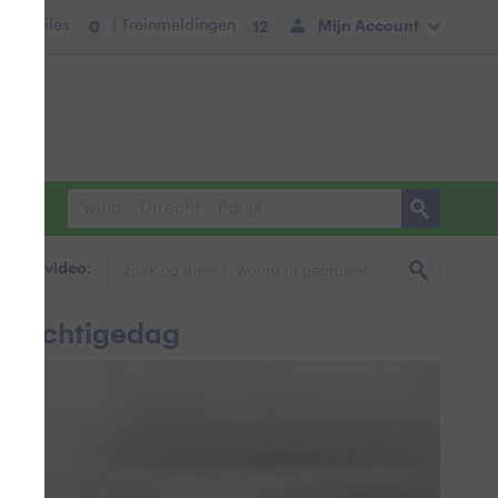
tie:
Files
| Treinmeldingen
Mijn Account
0
12
foto & video:
fstachtigedag