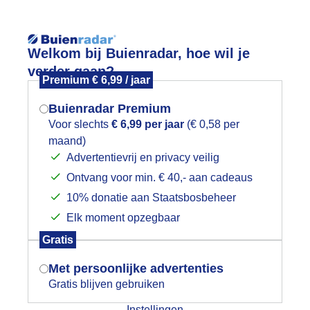
Reisinforma
Welkom bij Buienradar, hoe wil je
verder gaan?
Premium € 6,99 / jaar
Buienradar Premium
Voor slechts
€ 6,99 per jaar
(€ 0,58 per
wijd
Foto en video
Weerzine
maand)
Mogen we je locatie gebruiken voor
Advertentievrij en privacy veilig
het weer?
Zoeken in 
Ontvang voor min. € 40,- aan cadeaus
10% donatie aan Staatsbosbeheer
trandwandelaars / regenwolken /her
Elk moment opzegbaar
Indien je hier nog geen akkoord op hebt
Gratis
gegeven, verschijnt er zo een pop-up uit
je browser waarin deze toestemming
Met persoonlijke advertenties
gevraagd wordt.
Gratis blijven gebruiken
Instellingen