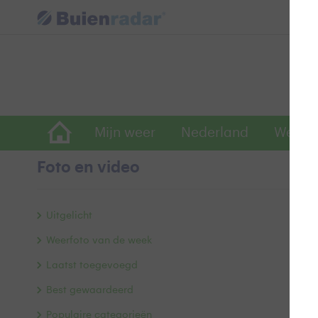
Mijn weer
Nederland
Wereld
Foto en video
S
Uitgelicht
Weerfoto van de week
Laatst toegevoegd
Best gewaardeerd
Populaire categorieën