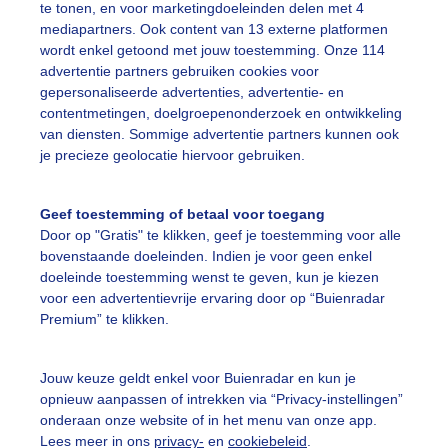
te tonen, en voor marketingdoeleinden delen met 4
mediapartners. Ook content van 13 externe platformen
trandwandelaars
Regenwolken
Herfstachtigedag
wordt enkel getoond met jouw toestemming. Onze 114
advertentie partners gebruiken cookies voor
gepersonaliseerde advertenties, advertentie- en
ekijk slideshow
contentmetingen, doelgroepenonderzoek en ontwikkeling
van diensten. Sommige advertentie partners kunnen ook
je precieze geolocatie hiervoor gebruiken.
Geef toestemming of betaal voor toegang
Door op "Gratis" te klikken, geef je toestemming voor alle
Een moment geduld
bovenstaande doeleinden. Indien je voor geen enkel
doeleinde toestemming wenst te geven, kun je kiezen
voor een advertentievrije ervaring door op “Buienradar
Premium” te klikken.
uienradar
Mijn weer
Jouw keuze geldt enkel voor Buienradar en kun je
fsgegevens
De Bilt
opnieuw aanpassen of intrekken via “Privacy-instellingen”
stelde vragen
onderaan onze website of in het menu van onze app.
Lees meer in ons
privacy-
en
cookiebeleid
.
t