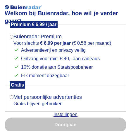
Welkom bij Buienradar, hoe wil je verder
gaan?
Premium € 6,99 / jaar
Mogen we je locatie gebruiken voor het
Fietser aan Zee
weer?
Buienradar Premium
Voor slechts
€ 6,99 per jaar
(€ 0,58 per maand)
Advertentievrij en privacy veilig
Ontvang voor min. € 40,- aan cadeaus
Indien je hier nog geen akkoord op hebt gegeven,
verschijnt er zo een pop-up uit je browser waarin
10% donatie aan Staatsbosbeheer
deze toestemming gevraagd wordt.
Elk moment opzegbaar
Gratis
Is goed, toon de popup
Met persoonlijke advertenties
Gratis blijven gebruiken
Langs de vloedlijn is het stevig genoeg om te kunnen
Instellingen
fietsen , maar wel met tegenwind hier
Nu niet, misschien later
Doorgaan
Door: Maddy Koster
Gemaakt: 28-08-2022, 192x bekeken
Gebruik je Safari en wil je niet elke dag deze pop-up zien?