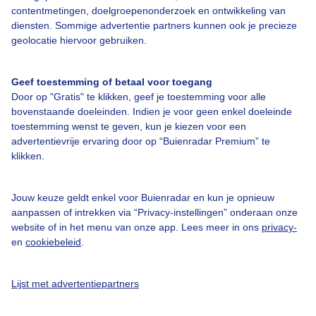
Over Buienradar
contentmetingen, doelgroepenonderzoek en ontwikkeling van
diensten. Sommige advertentie partners kunnen ook je precieze
geolocatie hiervoor gebruiken.
Bedrijfsgegevens
Veelgestelde vragen
Geef toestemming of betaal voor toegang
Door op "Gratis" te klikken, geef je toestemming voor alle
Contact
bovenstaande doeleinden. Indien je voor geen enkel doeleinde
Toegankelijkheid
toestemming wenst te geven, kun je kiezen voor een
advertentievrije ervaring door op “Buienradar Premium” te
Gebruikersvoorwaarden
klikken.
Adverteren
Buienradar Team
Jouw keuze geldt enkel voor Buienradar en kun je opnieuw
aanpassen of intrekken via “Privacy-instellingen” onderaan onze
Privacy beleid
website of in het menu van onze app. Lees meer in ons
privacy-
en
cookiebeleid
.
Cookie beleid
Privacy instellingen
Lijst met advertentiepartners
Gratis weerdata