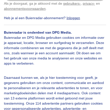
Als je doorgaat, ga je akkoord met de
gebruikers-
,
privacy-
en
Klik
hier
om dit aan te passen
abonnementsvoorwaarden
.
Heb je al een Buienradar-abonnement?
Inloggen
#strandleven
Zondagochtendfietsers
Zomer
Buienradar is onderdeel van DPG Media.
Buienradar en DPG Media gebruiken cookies om informatie over
je apparaat, locatie, browser en surfgedrag te verzamelen. Deze
Bekijk slideshow
informatie combineren we met de gegevens die je zelf deelt met
ons, zoals wanneer je een account aanmaakt. Dit doen we om
het gebruik van onze media te analyseren en onze websites en
apps te verbeteren.
Een moment geduld aub...
Daarnaast kunnen we, als je hier toestemming voor geeft, je
gegevens gebruiken om onze content, communicatie en aanbod
te personaliseren en je relevante advertenties te tonen, en voor
marketingdoeleinden delen met 4 mediapartners. Ook content
van 13 externe platformen wordt enkel getoond met jouw
toestemming. Onze 114 advertentie partners gebruiken cookies
voor gepersonaliseerde advertenties, advertentie- en