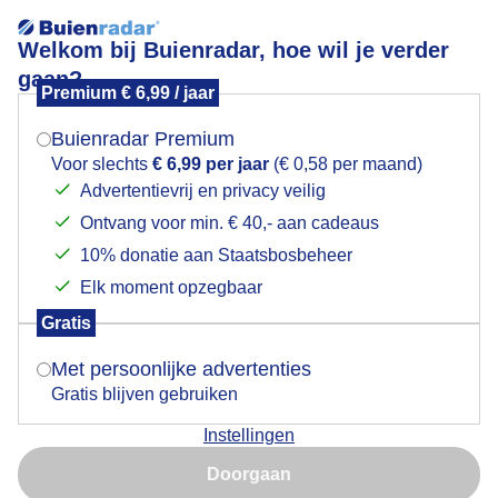
Welkom bij Buienradar, hoe wil je verder
gaan?
Premium € 6,99 / jaar
Mogen we je locatie gebruiken voor het
Wespspin
weer?
Buienradar Premium
Voor slechts
€ 6,99 per jaar
(€ 0,58 per maand)
Advertentievrij en privacy veilig
Ontvang voor min. € 40,- aan cadeaus
Indien je hier nog geen akkoord op hebt gegeven,
verschijnt er zo een pop-up uit je browser waarin
10% donatie aan Staatsbosbeheer
deze toestemming gevraagd wordt.
Elk moment opzegbaar
Gratis
Is goed, toon de popup
Met persoonlijke advertenties
Gratis blijven gebruiken
Instellingen
Nu niet, misschien later
Doorgaan
Gebruik je Safari en wil je niet elke dag deze pop-up zien?