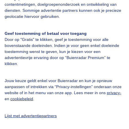
contentmetingen, doelgroepenonderzoek en ontwikkeling van
diensten. Sommige advertentie partners kunnen ook je precieze
geolocatie hiervoor gebruiken.
Een moment geduld aub...
Geef toestemming of betaal voor toegang
Door op "Gratis" te klikken, geef je toestemming voor alle
bovenstaande doeleinden. Indien je voor geen enkel doeleinde
toestemming wenst te geven, kun je kiezen voor een
advertentievrije ervaring door op “Buienradar Premium” te
klikken.
Over Buienradar
Jouw keuze geldt enkel voor Buienradar en kun je opnieuw
aanpassen of intrekken via “Privacy-instellingen” onderaan onze
Bedrijfsgegevens
website of in het menu van onze app. Lees meer in ons
privacy-
en
cookiebeleid
.
Veelgestelde vragen
Contact
Lijst met advertentiepartners
Toegankelijkheid
Gebruikersvoorwaarden