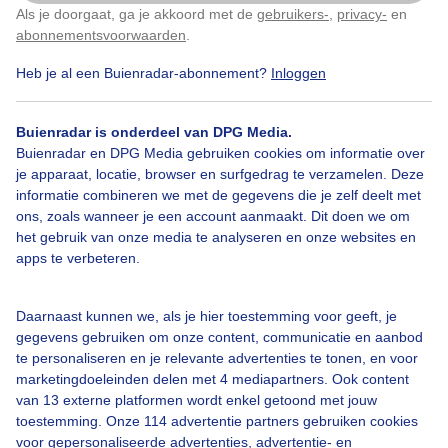
Als je doorgaat, ga je akkoord met de
gebruikers-
,
privacy-
en
Klik
hier
om dit aan te passen
abonnementsvoorwaarden
.
Heb je al een Buienradar-abonnement?
Inloggen
Ik had ze nog niet eerder gezien. Wat een bijzondere
mooie knoeperd van een spin Door het langdurig
Buienradar is onderdeel van DPG Media.
warme weer komen ze meer voor. Oorspronkelijk
Buienradar en DPG Media gebruiken cookies om informatie over
middellandse zee gebied.
je apparaat, locatie, browser en surfgedrag te verzamelen. Deze
informatie combineren we met de gegevens die je zelf deelt met
ons, zoals wanneer je een account aanmaakt. Dit doen we om
Door: Sandra Vink
Gemaakt: 20-08-2022, 782x bekeken
het gebruik van onze media te analyseren en onze websites en
apps te verbeteren.
1
Daarnaast kunnen we, als je hier toestemming voor geeft, je
Spin
Wespspin
Dieren
gegevens gebruiken om onze content, communicatie en aanbod
te personaliseren en je relevante advertenties te tonen, en voor
marketingdoeleinden delen met 4 mediapartners. Ook content
van 13 externe platformen wordt enkel getoond met jouw
Bekijk slideshow
toestemming. Onze 114 advertentie partners gebruiken cookies
voor gepersonaliseerde advertenties, advertentie- en