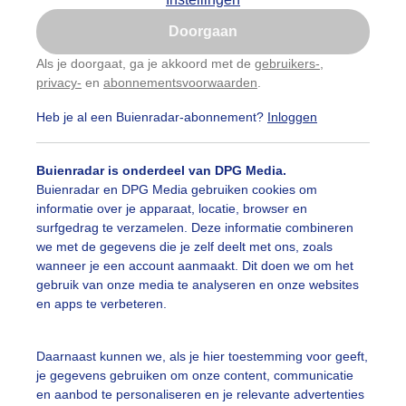
Is goed, toon de popup
Doorgaan
Nu niet, misschien later
Als je doorgaat, ga je akkoord met de
gebruikers-
,
privacy-
en
abonnementsvoorwaarden
.
Gebruik je Safari en wil je niet elke dag deze pop-up
zien?
Heb je al een Buienradar-abonnement?
Inloggen
Klik
hier
om dit aan te passen
Buienradar is onderdeel van DPG Media.
Buienradar en DPG Media gebruiken cookies om
informatie over je apparaat, locatie, browser en
surfgedrag te verzamelen. Deze informatie combineren
we met de gegevens die je zelf deelt met ons, zoals
wanneer je een account aanmaakt. Dit doen we om het
gebruik van onze media te analyseren en onze websites
en apps te verbeteren.
etsenwinkel eerder dicht vanmiddag vanwege de hitte
Daarnaast kunnen we, als je hier toestemming voor geeft,
je gegevens gebruiken om onze content, communicatie
r: Albert Thibaudier
Gemaakt: 13-08-2022, 286x bekeken
en aanbod te personaliseren en je relevante advertenties