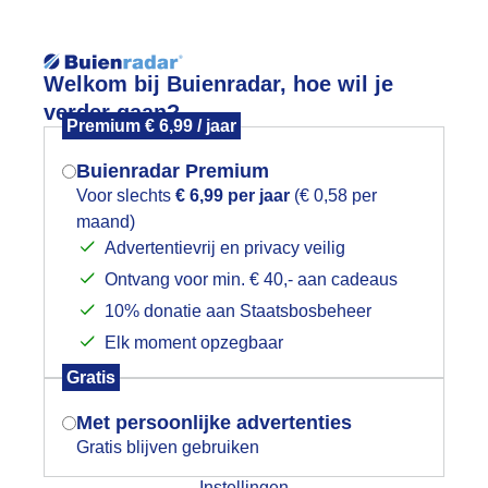
Reisinforma
Welkom bij Buienradar, hoe wil je
verder gaan?
Premium € 6,99 / jaar
Buienradar Premium
Voor slechts
€ 6,99 per jaar
(€ 0,58 per
wijd
Foto en video
Weerzine
maand)
Mogen we je locatie gebruiken voor
Advertentievrij en privacy veilig
het weer?
Zoeken in 
Ontvang voor min. € 40,- aan cadeaus
10% donatie aan Staatsbosbeheer
ietsenwinkel eerder dicht vanwege de 
Elk moment opzegbaar
Indien je hier nog geen akkoord op hebt
Gratis
gegeven, verschijnt er zo een pop-up uit
je browser waarin deze toestemming
Met persoonlijke advertenties
gevraagd wordt.
Gratis blijven gebruiken
Instellingen