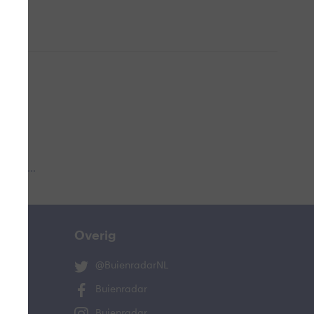
 aub...
Overig
@BuienradarNL
Buienradar
Buienradar