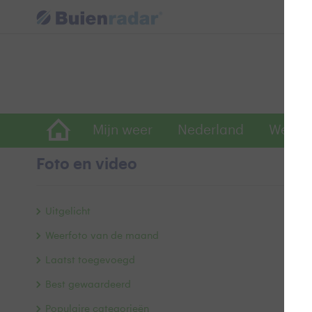
Mijn weer
Nederland
Wereld
Foto en video
F
Uitgelicht
Weerfoto van de maand
Laatst toegevoegd
Best gewaardeerd
Populaire categorieën