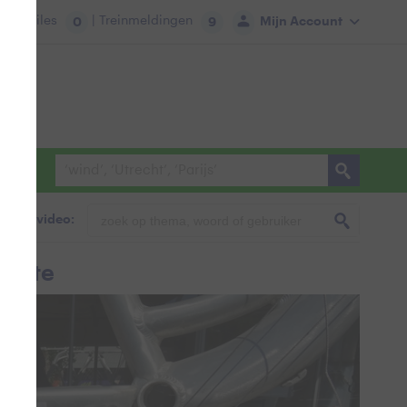
tie:
Files
| Treinmeldingen
Mijn Account
0
9
foto & video:
hitte