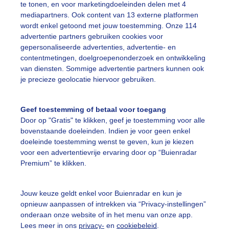
te tonen, en voor marketingdoeleinden delen met 4
mediapartners. Ook content van 13 externe platformen
tte
Hitteplan
Zomer
wordt enkel getoond met jouw toestemming. Onze 114
advertentie partners gebruiken cookies voor
gepersonaliseerde advertenties, advertentie- en
ekijk slideshow
contentmetingen, doelgroepenonderzoek en ontwikkeling
van diensten. Sommige advertentie partners kunnen ook
je precieze geolocatie hiervoor gebruiken.
Geef toestemming of betaal voor toegang
Door op "Gratis" te klikken, geef je toestemming voor alle
Een moment geduld
bovenstaande doeleinden. Indien je voor geen enkel
doeleinde toestemming wenst te geven, kun je kiezen
voor een advertentievrije ervaring door op “Buienradar
Premium” te klikken.
uienradar
Mijn weer
Jouw keuze geldt enkel voor Buienradar en kun je
fsgegevens
De Bilt
opnieuw aanpassen of intrekken via “Privacy-instellingen”
stelde vragen
onderaan onze website of in het menu van onze app.
Lees meer in ons
privacy-
en
cookiebeleid
.
t