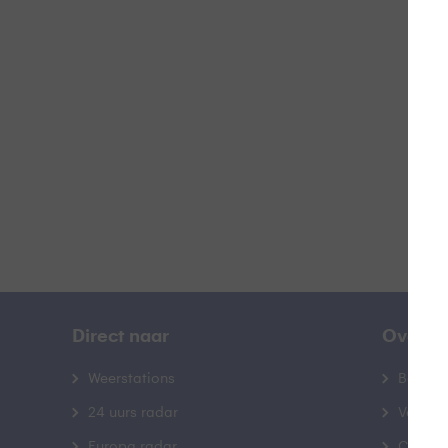
Hi
B
Direct naar
Over B
Weerstations
Bedrij
24 uurs radar
Veelge
Europa radar
Contac