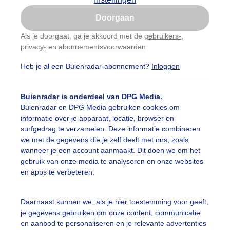
Is goed, toon de popup
Doorgaan
Nu niet, misschien later
Als je doorgaat, ga je akkoord met de
gebruikers-
,
privacy-
en
abonnementsvoorwaarden
.
Gebruik je Safari en wil je niet elke dag deze pop-up
zien?
Heb je al een Buienradar-abonnement?
Inloggen
Klik
hier
om dit aan te passen
Buienradar is onderdeel van DPG Media.
Buienradar en DPG Media gebruiken cookies om
informatie over je apparaat, locatie, browser en
surfgedrag te verzamelen. Deze informatie combineren
we met de gegevens die je zelf deelt met ons, zoals
wanneer je een account aanmaakt. Dit doen we om het
gebruik van onze media te analyseren en onze websites
en apps te verbeteren.
Daarnaast kunnen we, als je hier toestemming voor geeft,
je gegevens gebruiken om onze content, communicatie
en aanbod te personaliseren en je relevante advertenties