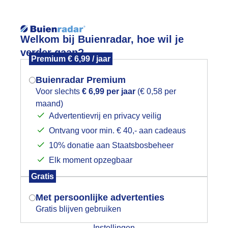
Reisinforma
Welkom bij Buienradar, hoe wil je
verder gaan?
Premium € 6,99 / jaar
Buienradar Premium
Voor slechts
€ 6,99 per jaar
(€ 0,58 per
wijd
Foto en video
Weerzine
maand)
Mogen we je locatie gebruiken voor
Advertentievrij en privacy veilig
het weer?
Zoeken in 
Ontvang voor min. € 40,- aan cadeaus
10% donatie aan Staatsbosbeheer
eerlijk strandweer
Elk moment opzegbaar
Indien je hier nog geen akkoord op hebt
Gratis
gegeven, verschijnt er zo een pop-up uit
je browser waarin deze toestemming
Met persoonlijke advertenties
gevraagd wordt.
Gratis blijven gebruiken
Instellingen