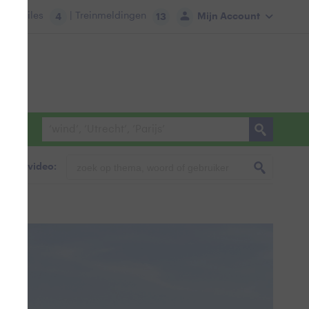
tie:
Files
| Treinmeldingen
Mijn Account
4
13
foto & video: