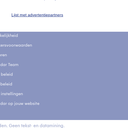
fsgegevens
De Bilt
Lijst met advertentiepartners
stelde vragen
t
elijkheid
kersvoorwaarden
eren
adar Team
 beleid
 beleid
 instellingen
adar op jouw website
en. Geen tekst- en datamining.