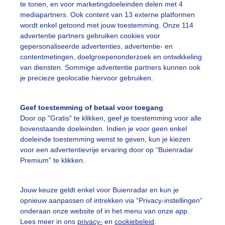
te tonen, en voor marketingdoeleinden delen met 4
 een matige aflandige wind is het heerlijk strandweer
mediapartners. Ook content van 13 externe platformen
wordt enkel getoond met jouw toestemming. Onze 114
r: ria brasser
Gemaakt: 09-08-2022, 312x bekeken
advertentie partners gebruiken cookies voor
gepersonaliseerde advertenties, advertentie- en
contentmetingen, doelgroepenonderzoek en ontwikkeling
eerlijkstrandweer
Matigaflandigewind
Mooiezonovergote
van diensten. Sommige advertentie partners kunnen ook
je precieze geolocatie hiervoor gebruiken.
ekijk slideshow
Geef toestemming of betaal voor toegang
Door op "Gratis" te klikken, geef je toestemming voor alle
bovenstaande doeleinden. Indien je voor geen enkel
doeleinde toestemming wenst te geven, kun je kiezen
voor een advertentievrije ervaring door op “Buienradar
Premium” te klikken.
Een moment geduld
Jouw keuze geldt enkel voor Buienradar en kun je
opnieuw aanpassen of intrekken via “Privacy-instellingen”
onderaan onze website of in het menu van onze app.
uienradar
Mijn weer
Lees meer in ons
privacy-
en
cookiebeleid
.