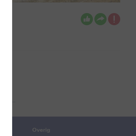
ndag
 aub...
Overig