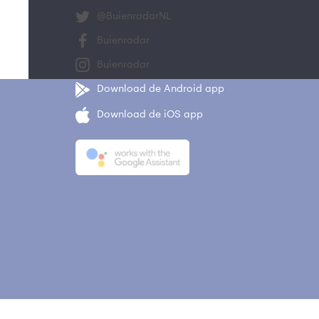
@BuienradarNL
Buienradar
Buienradar
Download de Android app
Download de iOS app