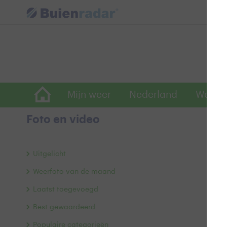
Mijn weer
Nederland
Wereld
Foto en video
H
Uitgelicht
Weerfoto van de maand
Laatst toegevoegd
Best gewaardeerd
Populaire categorieën