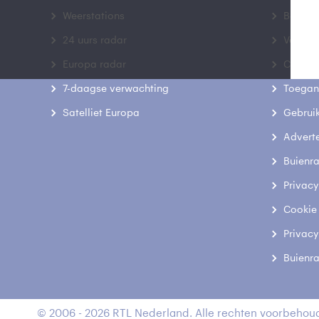
Weerstations
Bedrij
24 uurs radar
Veelge
Europa radar
Contac
7-daagse verwachting
Toegank
Satelliet Europa
Gebrui
Advert
Buienr
Privacy
Cookie
Privacy
Buienr
© 2006 - 2026 RTL Nederland. Alle rechten voorbehoud