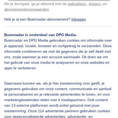
Als je doorgaat, ga je akkoord met de
gebruikers-
,
privacy-
en
Klik
hier
om dit aan te passen
abonnementsvoorwaarden
.
Door: ria brasser
Gemaakt: 26-07-2022, 184x bekeken
Heb je al een Buienradar-abonnement?
Inloggen
Buienradar is onderdeel van DPG Media.
Mixvantshirtsenjassen
Lichtbewolkt
Buienradar en DPG Media gebruiken cookies om informatie over
je apparaat, locatie, browser en surfgedrag te verzamelen. Deze
informatie combineren we met de gegevens die je zelf deelt met
ons, zoals wanneer je een account aanmaakt. Dit doen we om
Bekijk slideshow
het gebruik van onze media te analyseren en onze websites en
apps te verbeteren.
Daarnaast kunnen we, als je hier toestemming voor geeft, je
gegevens gebruiken om onze content, communicatie en aanbod
Een moment geduld aub...
te personaliseren en je relevante advertenties te tonen, en voor
marketingdoeleinden delen met 4 mediapartners. Ook content
van 13 externe platformen wordt enkel getoond met jouw
toestemming. Onze 114 advertentie partners gebruiken cookies
voor gepersonaliseerde advertenties, advertentie- en