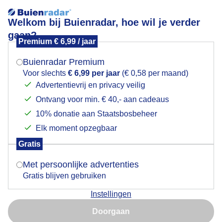
Welkom bij Buienradar, hoe wil je verder
gaan?
Premium € 6,99 / jaar
Mogen we je locatie gebruiken voor het
Mix van jassen en t-shirts
weer?
Buienradar Premium
Voor slechts
€ 6,99 per jaar
(€ 0,58 per maand)
Advertentievrij en privacy veilig
Ontvang voor min. € 40,- aan cadeaus
Indien je hier nog geen akkoord op hebt gegeven,
verschijnt er zo een pop-up uit je browser waarin
10% donatie aan Staatsbosbeheer
deze toestemming gevraagd wordt.
Elk moment opzegbaar
Gratis
Is goed, toon de popup
Met persoonlijke advertenties
Gratis blijven gebruiken
Instellingen
Nu niet, misschien later
Licht bewolkt op de bankjes een mix van jassen en t-
Doorgaan
shirts
Gebruik je Safari en wil je niet elke dag deze pop-up zien?