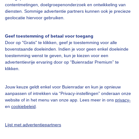
contentmetingen, doelgroepenonderzoek en ontwikkeling van
diensten. Sommige advertentie partners kunnen ook je precieze
geolocatie hiervoor gebruiken.
Over Buienradar
Geef toestemming of betaal voor toegang
Bedrijfsgegevens
Door op "Gratis" te klikken, geef je toestemming voor alle
Veelgestelde vragen
bovenstaande doeleinden. Indien je voor geen enkel doeleinde
toestemming wenst te geven, kun je kiezen voor een
Contact
advertentievrije ervaring door op “Buienradar Premium” te
Toegankelijkheid
klikken.
Gebruikersvoorwaarden
Jouw keuze geldt enkel voor Buienradar en kun je opnieuw
Adverteren
aanpassen of intrekken via “Privacy-instellingen” onderaan onze
Buienradar Team
website of in het menu van onze app. Lees meer in ons
privacy-
en
cookiebeleid
.
Privacy beleid
Cookie beleid
Lijst met advertentiepartners
Privacy instellingen