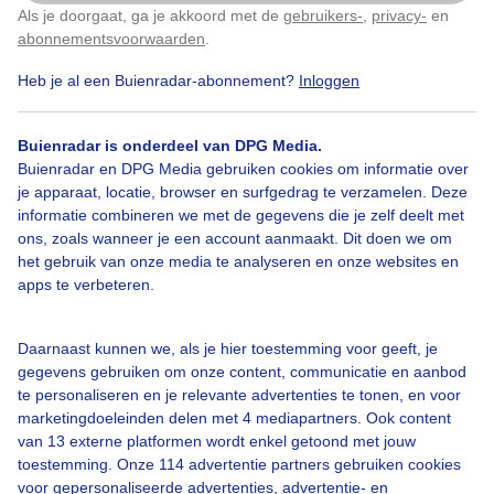
Als je doorgaat, ga je akkoord met de
gebruikers-
,
privacy-
en
Klik
hier
om dit aan te passen
abonnementsvoorwaarden
.
Door: Piet Vinken
Gemaakt: 26-07-2022, 147x bekeken
Heb je al een Buienradar-abonnement?
Inloggen
Buienradar is onderdeel van DPG Media.
Rustplekje
Zomer
Natuur
Buienradar en DPG Media gebruiken cookies om informatie over
je apparaat, locatie, browser en surfgedrag te verzamelen. Deze
informatie combineren we met de gegevens die je zelf deelt met
ons, zoals wanneer je een account aanmaakt. Dit doen we om
Bekijk slideshow
het gebruik van onze media te analyseren en onze websites en
apps te verbeteren.
Daarnaast kunnen we, als je hier toestemming voor geeft, je
gegevens gebruiken om onze content, communicatie en aanbod
Een moment geduld aub...
te personaliseren en je relevante advertenties te tonen, en voor
marketingdoeleinden delen met 4 mediapartners. Ook content
van 13 externe platformen wordt enkel getoond met jouw
toestemming. Onze 114 advertentie partners gebruiken cookies
voor gepersonaliseerde advertenties, advertentie- en