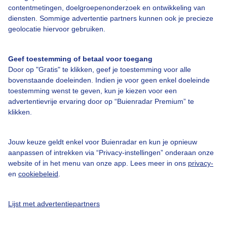
contentmetingen, doelgroepenonderzoek en ontwikkeling van
diensten. Sommige advertentie partners kunnen ook je precieze
Over Buienradar
geolocatie hiervoor gebruiken.
Bedrijfsgegevens
Geef toestemming of betaal voor toegang
Door op "Gratis" te klikken, geef je toestemming voor alle
Veelgestelde vragen
bovenstaande doeleinden. Indien je voor geen enkel doeleinde
toestemming wenst te geven, kun je kiezen voor een
Contact
advertentievrije ervaring door op “Buienradar Premium” te
Toegankelijkheid
klikken.
Gebruikersvoorwaarden
Jouw keuze geldt enkel voor Buienradar en kun je opnieuw
Adverteren
aanpassen of intrekken via “Privacy-instellingen” onderaan onze
Buienradar Team
website of in het menu van onze app. Lees meer in ons
privacy-
en
cookiebeleid
.
Privacy beleid
Cookie beleid
Lijst met advertentiepartners
Privacy instellingen