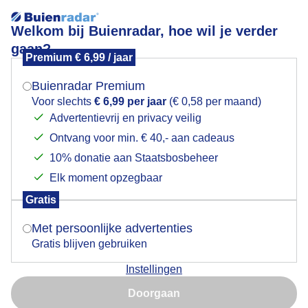
Welkom bij Buienradar, hoe wil je verder
gaan?
Premium € 6,99 / jaar
Mogen we je locatie gebruiken voor het
Pauzeplek
weer?
Buienradar Premium
Voor slechts
€ 6,99 per jaar
(€ 0,58 per maand)
Advertentievrij en privacy veilig
Ontvang voor min. € 40,- aan cadeaus
Indien je hier nog geen akkoord op hebt gegeven,
verschijnt er zo een pop-up uit je browser waarin
10% donatie aan Staatsbosbeheer
deze toestemming gevraagd wordt.
Elk moment opzegbaar
Gratis
Is goed, toon de popup
Met persoonlijke advertenties
Gratis blijven gebruiken
Instellingen
Nu niet, misschien later
Doorgaan
Pauzeplek
Gebruik je Safari en wil je niet elke dag deze pop-up zien?