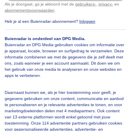
Als je doorgaat, ga je akkoord met de
gebruikers-
,
privacy-
en
Klik
hier
om dit aan te passen
abonnementsvoorwaarden
.
Verkoeling zoekende mensen aan de waterkant
Heb je al een Buienradar-abonnement?
Inloggen
Door: ria brasser
Gemaakt: 17-07-2022, 265x bekeken
Buienradar is onderdeel van DPG Media.
Buienradar en DPG Media gebruiken cookies om informatie over
je apparaat, locatie, browser en surfgedrag te verzamelen. Deze
informatie combineren we met de gegevens die je zelf deelt met
Drukteaanzee
Lichtesluierwolken
ons, zoals wanneer je een account aanmaakt. Dit doen we om
het gebruik van onze media te analyseren en onze websites en
Zonovergotenwarmestranddag
apps te verbeteren.
Daarnaast kunnen we, als je hier toestemming voor geeft, je
Bekijk slideshow
gegevens gebruiken om onze content, communicatie en aanbod
te personaliseren en je relevante advertenties te tonen, en voor
marketingdoeleinden delen met 4 mediapartners. Ook content
van 13 externe platformen wordt enkel getoond met jouw
toestemming. Onze 114 advertentie partners gebruiken cookies
voor gepersonaliseerde advertenties, advertentie- en