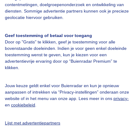
Een moment geduld aub...
contentmetingen, doelgroepenonderzoek en ontwikkeling van
diensten. Sommige advertentie partners kunnen ook je precieze
geolocatie hiervoor gebruiken.
Geef toestemming of betaal voor toegang
Door op "Gratis" te klikken, geef je toestemming voor alle
bovenstaande doeleinden. Indien je voor geen enkel doeleinde
Over Buienradar
toestemming wenst te geven, kun je kiezen voor een
advertentievrije ervaring door op “Buienradar Premium” te
klikken.
Bedrijfsgegevens
Veelgestelde vragen
Jouw keuze geldt enkel voor Buienradar en kun je opnieuw
Contact
aanpassen of intrekken via “Privacy-instellingen” onderaan onze
website of in het menu van onze app. Lees meer in ons
privacy-
Toegankelijkheid
en
cookiebeleid
.
Gebruikersvoorwaarden
Adverteren
Lijst met advertentiepartners
Buienradar Team