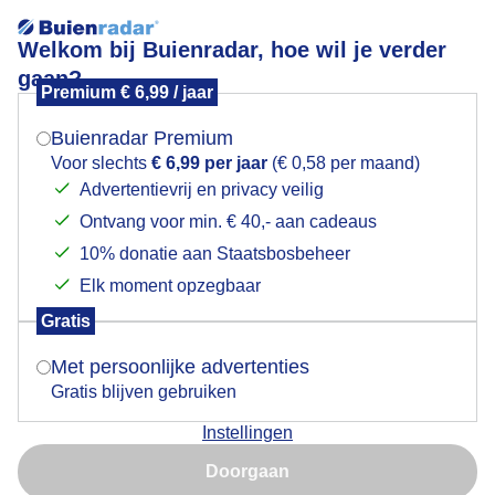
Welkom bij Buienradar, hoe wil je verder
gaan?
Premium € 6,99 / jaar
Mogen we je locatie gebruiken voor het
Lees meer.
weer?
Buienradar Premium
Drukte aan de waterkant
Voor slechts
€ 6,99 per jaar
(€ 0,58 per maand)
Advertentievrij en privacy veilig
Ontvang voor min. € 40,- aan cadeaus
Indien je hier nog geen akkoord op hebt gegeven,
verschijnt er zo een pop-up uit je browser waarin
10% donatie aan Staatsbosbeheer
deze toestemming gevraagd wordt.
Elk moment opzegbaar
Gratis
Is goed, toon de popup
Met persoonlijke advertenties
Gratis blijven gebruiken
Instellingen
Nu niet, misschien later
Doorgaan
Gebruik je Safari en wil je niet elke dag deze pop-up zien?