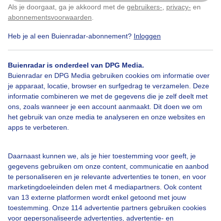
Verkoeling aan de waterkant
Als je doorgaat, ga je akkoord met de
gebruikers-
,
privacy-
en
Klik
hier
om dit aan te passen
abonnementsvoorwaarden
.
Door: ria brasser
Gemaakt: 17-07-2022, 261x bekeken
Heb je al een Buienradar-abonnement?
Inloggen
Buienradar is onderdeel van DPG Media.
Buienradar en DPG Media gebruiken cookies om informatie over
Zonovergotenwarmestranddag
je apparaat, locatie, browser en surfgedrag te verzamelen. Deze
informatie combineren we met de gegevens die je zelf deelt met
Verkoelingaandewaterkant
ons, zoals wanneer je een account aanmaakt. Dit doen we om
het gebruik van onze media te analyseren en onze websites en
apps te verbeteren.
Bekijk slideshow
Daarnaast kunnen we, als je hier toestemming voor geeft, je
gegevens gebruiken om onze content, communicatie en aanbod
te personaliseren en je relevante advertenties te tonen, en voor
marketingdoeleinden delen met 4 mediapartners. Ook content
van 13 externe platformen wordt enkel getoond met jouw
Een moment geduld aub...
toestemming. Onze 114 advertentie partners gebruiken cookies
voor gepersonaliseerde advertenties, advertentie- en