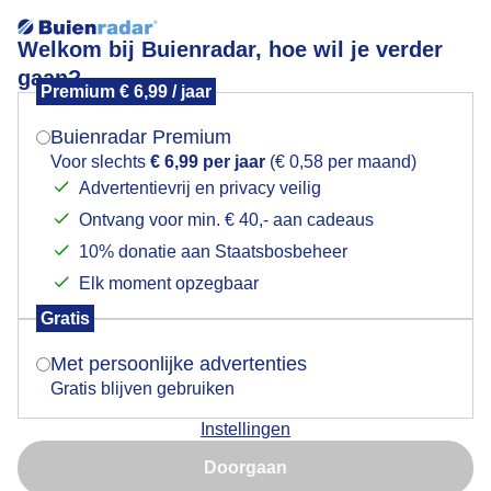
Welkom bij Buienradar, hoe wil je verder
gaan?
Premium € 6,99 / jaar
Mogen we je locatie gebruiken voor het
Verkoeling aan de waterkant
weer?
Buienradar Premium
Voor slechts
€ 6,99 per jaar
(€ 0,58 per maand)
Advertentievrij en privacy veilig
Ontvang voor min. € 40,- aan cadeaus
Indien je hier nog geen akkoord op hebt gegeven,
verschijnt er zo een pop-up uit je browser waarin
10% donatie aan Staatsbosbeheer
deze toestemming gevraagd wordt.
Elk moment opzegbaar
Gratis
Is goed, toon de popup
Met persoonlijke advertenties
Gratis blijven gebruiken
Instellingen
Nu niet, misschien later
Doorgaan
Gebruik je Safari en wil je niet elke dag deze pop-up zien?