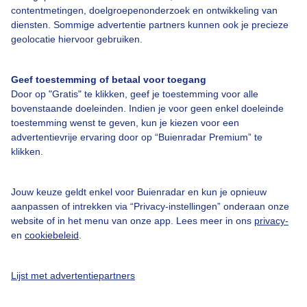
contentmetingen, doelgroepenonderzoek en ontwikkeling van
diensten. Sommige advertentie partners kunnen ook je precieze
geolocatie hiervoor gebruiken.
Geef toestemming of betaal voor toegang
Over Buienradar
Door op "Gratis" te klikken, geef je toestemming voor alle
bovenstaande doeleinden. Indien je voor geen enkel doeleinde
Bedrijfsgegevens
toestemming wenst te geven, kun je kiezen voor een
advertentievrije ervaring door op “Buienradar Premium” te
Veelgestelde vragen
klikken.
Contact
Jouw keuze geldt enkel voor Buienradar en kun je opnieuw
Toegankelijkheid
aanpassen of intrekken via “Privacy-instellingen” onderaan onze
Gebruikersvoorwaarden
website of in het menu van onze app. Lees meer in ons
privacy-
en
cookiebeleid
.
Adverteren
Buienradar Team
Lijst met advertentiepartners
Privacy beleid