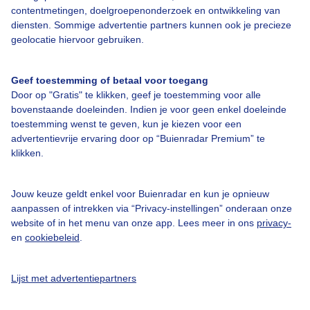
contentmetingen, doelgroepenonderzoek en ontwikkeling van
diensten. Sommige advertentie partners kunnen ook je precieze
geolocatie hiervoor gebruiken.
Over Buienradar
Geef toestemming of betaal voor toegang
Bedrijfsgegevens
Door op "Gratis" te klikken, geef je toestemming voor alle
Veelgestelde vragen
bovenstaande doeleinden. Indien je voor geen enkel doeleinde
toestemming wenst te geven, kun je kiezen voor een
Contact
advertentievrije ervaring door op “Buienradar Premium” te
Toegankelijkheid
klikken.
Gebruikersvoorwaarden
Jouw keuze geldt enkel voor Buienradar en kun je opnieuw
Adverteren
aanpassen of intrekken via “Privacy-instellingen” onderaan onze
Buienradar Team
website of in het menu van onze app. Lees meer in ons
privacy-
en
cookiebeleid
.
Privacy beleid
Cookie beleid
Lijst met advertentiepartners
Privacy instellingen