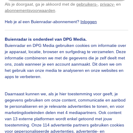
Als je doorgaat, ga je akkoord met de
gebruikers-
,
privacy-
en
Klik
hier
om dit aan te passen
abonnementsvoorwaarden
.
Door: ria brasser
Gemaakt: 05-07-2022, 151x bekeken
Heb je al een Buienradar-abonnement?
Inloggen
Buienradar is onderdeel van DPG Media.
Zonnigezomerdag
Paarwolkjes
Matigzwakwindje
Buienradar en DPG Media gebruiken cookies om informatie over
je apparaat, locatie, browser en surfgedrag te verzamelen. Deze
informatie combineren we met de gegevens die je zelf deelt met
ons, zoals wanneer je een account aanmaakt. Dit doen we om
Bekijk slideshow
het gebruik van onze media te analyseren en onze websites en
apps te verbeteren.
Daarnaast kunnen we, als je hier toestemming voor geeft, je
gegevens gebruiken om onze content, communicatie en aanbod
Een moment geduld aub...
te personaliseren en je relevante advertenties te tonen, en voor
marketingdoeleinden delen met 4 mediapartners. Ook content
van 13 externe platformen wordt enkel getoond met jouw
toestemming. Onze 114 advertentie partners gebruiken cookies
voor gepersonaliseerde advertenties, advertentie- en