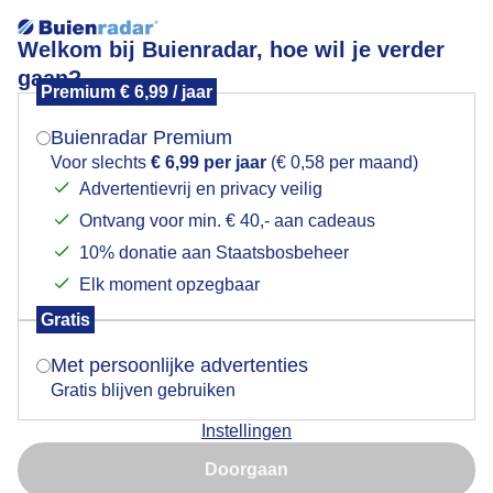
Welkom bij Buienradar, hoe wil je verder
gaan?
Premium € 6,99 / jaar
Mogen we je locatie gebruiken voor het
Zonnige zomerdag
weer?
Buienradar Premium
Voor slechts
€ 6,99 per jaar
(€ 0,58 per maand)
Advertentievrij en privacy veilig
Ontvang voor min. € 40,- aan cadeaus
Indien je hier nog geen akkoord op hebt gegeven,
verschijnt er zo een pop-up uit je browser waarin
10% donatie aan Staatsbosbeheer
deze toestemming gevraagd wordt.
Elk moment opzegbaar
Gratis
Is goed, toon de popup
Met persoonlijke advertenties
Gratis blijven gebruiken
Instellingen
Nu niet, misschien later
Mooie zonnige zomerdag wat wolkjes matig zwak
Doorgaan
windje
Gebruik je Safari en wil je niet elke dag deze pop-up zien?