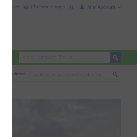
tie:
Files
| Treinmeldingen
Mijn Account
15
11
foto & video: