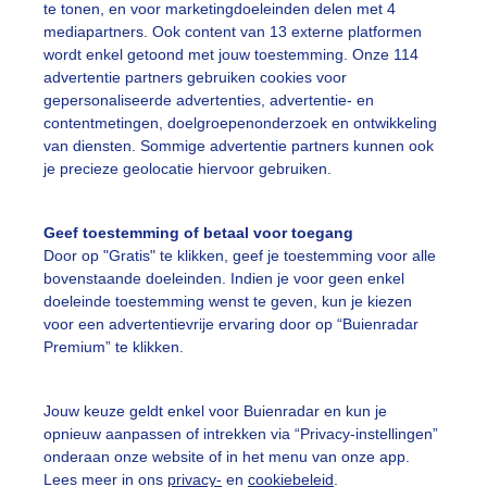
te tonen, en voor marketingdoeleinden delen met 4
mediapartners. Ook content van 13 externe platformen
eiig
Bijnaregen
Wolken
wordt enkel getoond met jouw toestemming. Onze 114
advertentie partners gebruiken cookies voor
gepersonaliseerde advertenties, advertentie- en
ekijk slideshow
contentmetingen, doelgroepenonderzoek en ontwikkeling
van diensten. Sommige advertentie partners kunnen ook
je precieze geolocatie hiervoor gebruiken.
Geef toestemming of betaal voor toegang
Door op "Gratis" te klikken, geef je toestemming voor alle
Een moment geduld
bovenstaande doeleinden. Indien je voor geen enkel
doeleinde toestemming wenst te geven, kun je kiezen
voor een advertentievrije ervaring door op “Buienradar
Premium” te klikken.
uienradar
Mijn weer
Jouw keuze geldt enkel voor Buienradar en kun je
fsgegevens
De Bilt
opnieuw aanpassen of intrekken via “Privacy-instellingen”
stelde vragen
onderaan onze website of in het menu van onze app.
Lees meer in ons
privacy-
en
cookiebeleid
.
t