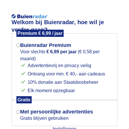
Reisinforma
Welkom bij Buienradar, hoe wil je
verder gaan?
Premium € 6,99 / jaar
Buienradar Premium
Voor slechts
€ 6,99 per jaar
(€ 0,58 per
wijd
Foto en video
Weerzine
maand)
Mogen we je locatie gebruiken voor
Advertentievrij en privacy veilig
het weer?
Zoeken in 
Ontvang voor min. € 40,- aan cadeaus
10% donatie aan Staatsbosbeheer
eiig weer
Elk moment opzegbaar
Indien je hier nog geen akkoord op hebt
Gratis
gegeven, verschijnt er zo een pop-up uit
je browser waarin deze toestemming
Met persoonlijke advertenties
gevraagd wordt.
Gratis blijven gebruiken
Instellingen