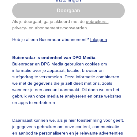
Is goed, toon de popup
Doorgaan
Nu niet, misschien later
Als je doorgaat, ga je akkoord met de
gebruikers-
,
privacy-
en
abonnementsvoorwaarden
.
Gebruik je Safari en wil je niet elke dag deze pop-up
zien?
Heb je al een Buienradar-abonnement?
Inloggen
Klik
hier
om dit aan te passen
Buienradar is onderdeel van DPG Media.
Buienradar en DPG Media gebruiken cookies om
informatie over je apparaat, locatie, browser en
surfgedrag te verzamelen. Deze informatie combineren
we met de gegevens die je zelf deelt met ons, zoals
wanneer je een account aanmaakt. Dit doen we om het
gebruik van onze media te analyseren en onze websites
en apps te verbeteren.
genwolken
Daarnaast kunnen we, als je hier toestemming voor geeft,
je gegevens gebruiken om onze content, communicatie
r: Anita Maes-Kuppens
Gemaakt: 27-06-2022, 251x bekeken
en aanbod te personaliseren en je relevante advertenties