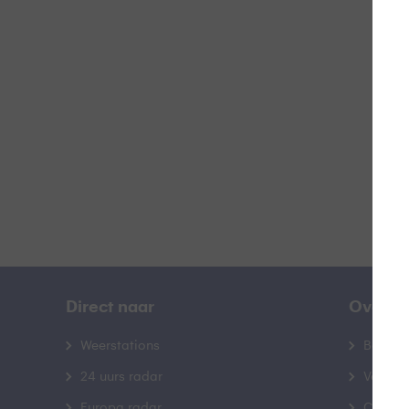
H
B
Direct naar
Over B
Weerstations
Bedrij
24 uurs radar
Veelge
Europa radar
Contac