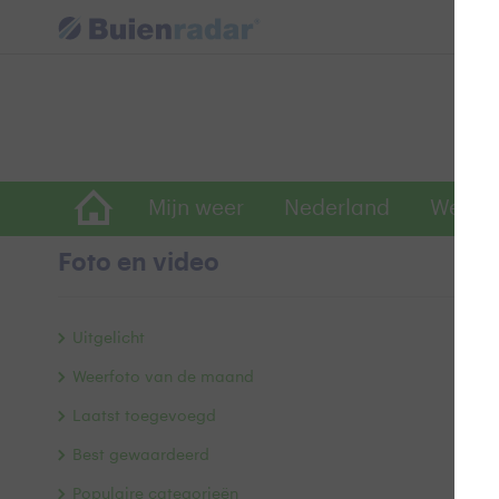
Mijn weer
Nederland
Wereld
Foto en video
H
Uitgelicht
Weerfoto van de maand
Laatst toegevoegd
Best gewaardeerd
Populaire categorieën