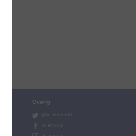
 aub...
Overig
@BuienradarNL
Buienradar
Buienradar