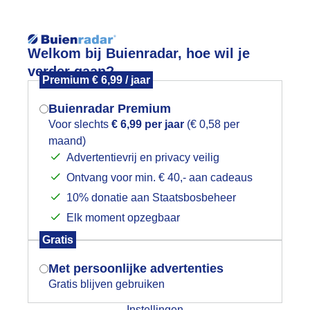
Reisinforma
Welkom bij Buienradar, hoe wil je
verder gaan?
Premium € 6,99 / jaar
Buienradar Premium
Voor slechts
€ 6,99 per jaar
(€ 0,58 per
wijd
Foto en video
Weerzine
maand)
Mogen we je locatie gebruiken voor
Advertentievrij en privacy veilig
het weer?
Zoeken in 
Ontvang voor min. € 40,- aan cadeaus
10% donatie aan Staatsbosbeheer
ooibeestje
Elk moment opzegbaar
Indien je hier nog geen akkoord op hebt
Gratis
gegeven, verschijnt er zo een pop-up uit
je browser waarin deze toestemming
Met persoonlijke advertenties
gevraagd wordt.
Gratis blijven gebruiken
Instellingen