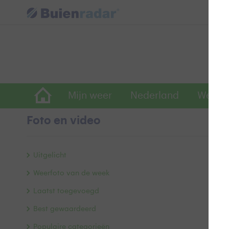
Mijn weer
Nederland
Wereld
Foto en video
H
Uitgelicht
Weerfoto van de week
Laatst toegevoegd
Best gewaardeerd
Populaire categorieën