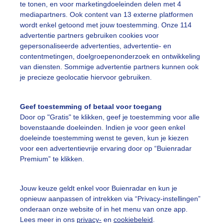
te tonen, en voor marketingdoeleinden delen met 4
r: Regina Vastenhout
Gemaakt: 18-06-2022, 561x bekeken
mediapartners. Ook content van 13 externe platformen
wordt enkel getoond met jouw toestemming. Onze 114
ooibeestje
Vlinder
Natuur
advertentie partners gebruiken cookies voor
gepersonaliseerde advertenties, advertentie- en
contentmetingen, doelgroepenonderzoek en ontwikkeling
van diensten. Sommige advertentie partners kunnen ook
ekijk slideshow
je precieze geolocatie hiervoor gebruiken.
Geef toestemming of betaal voor toegang
Door op "Gratis" te klikken, geef je toestemming voor alle
bovenstaande doeleinden. Indien je voor geen enkel
doeleinde toestemming wenst te geven, kun je kiezen
Een moment geduld
voor een advertentievrije ervaring door op “Buienradar
Premium” te klikken.
uienradar
Mijn weer
Jouw keuze geldt enkel voor Buienradar en kun je
opnieuw aanpassen of intrekken via “Privacy-instellingen”
onderaan onze website of in het menu van onze app.
fsgegevens
De Bilt
Lees meer in ons
privacy-
en
cookiebeleid
.