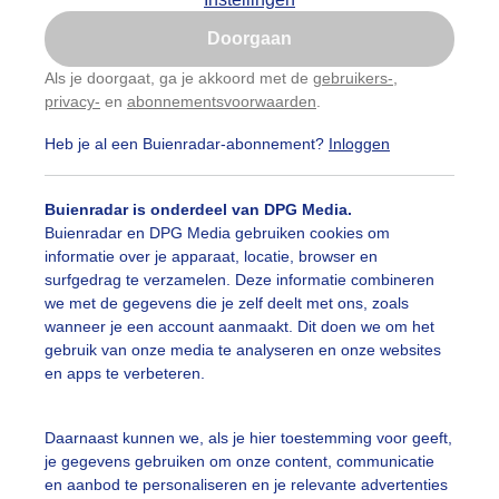
Is goed, toon de popup
Doorgaan
Nu niet, misschien later
Als je doorgaat, ga je akkoord met de
gebruikers-
,
privacy-
en
abonnementsvoorwaarden
.
Gebruik je Safari en wil je niet elke dag deze pop-up
zien?
Heb je al een Buienradar-abonnement?
Inloggen
Klik
hier
om dit aan te passen
Buienradar is onderdeel van DPG Media.
Buienradar en DPG Media gebruiken cookies om
informatie over je apparaat, locatie, browser en
surfgedrag te verzamelen. Deze informatie combineren
we met de gegevens die je zelf deelt met ons, zoals
wanneer je een account aanmaakt. Dit doen we om het
gebruik van onze media te analyseren en onze websites
en apps te verbeteren.
voorvleugellengte bedraagt ongeveer 15 millimeter. De bove
Daarnaast kunnen we, als je hier toestemming voor geeft,
uwtjes, opvallende kleine zwarte vlek aan de punt van de v
je gegevens gebruiken om onze content, communicatie
erkant te zien. De mannetjes bezetten een territorium en
en aanbod te personaliseren en je relevante advertenties