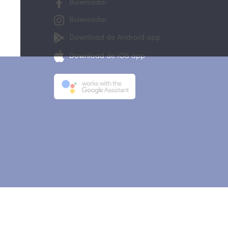
Buienradar
Buienradar
Download de Android app
Download de iOS app