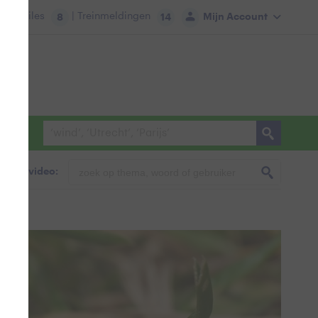
tie:
Files
| Treinmeldingen
Mijn Account
8
14
foto & video: