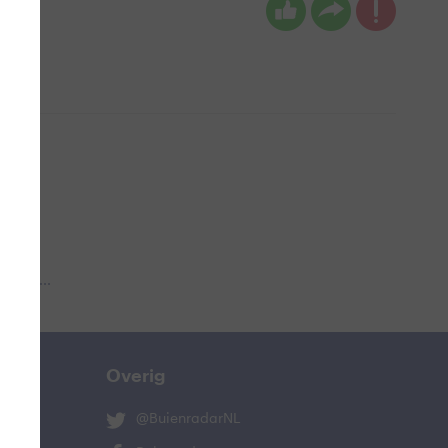
 aub...
Overig
@BuienradarNL