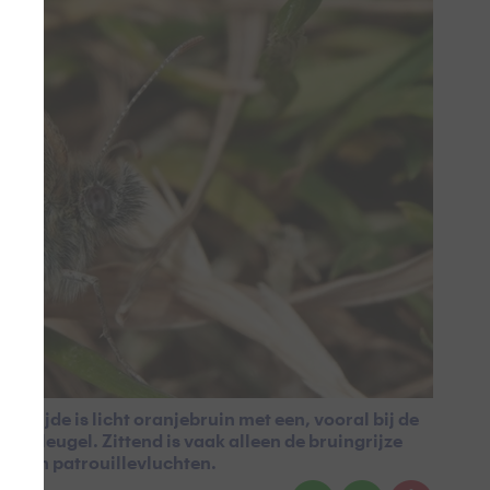
nzijde is licht oranjebruin met een, vooral bij de
oorvleugel. Zittend is vaak alleen de bruingrijze
 maken patrouillevluchten.