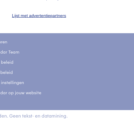
stelde vragen
t
Lijst met advertentiepartners
elijkheid
kersvoorwaarden
eren
adar Team
 beleid
 beleid
 instellingen
adar op jouw website
en. Geen tekst- en datamining.