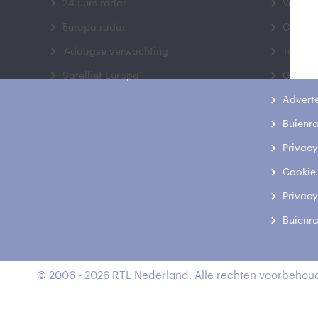
24 uurs radar
Veelge
Europa radar
Contac
7-daagse verwachting
Toegank
Satelliet Europa
Gebrui
Advert
Buienr
Privacy
Cookie
Privacy
Buienr
© 2006 - 2026 RTL Nederland. Alle rechten voorbehoud