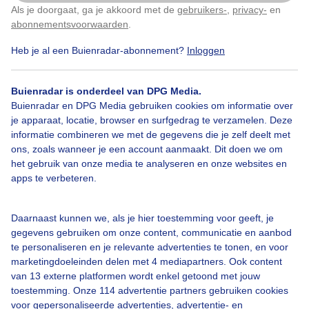
een frisse wind
Als je doorgaat, ga je akkoord met de
gebruikers-
,
privacy-
en
Klik
hier
om dit aan te passen
abonnementsvoorwaarden
.
Door: Nellie Bartels
Gemaakt: 08-06-2022, 148x bekeken
Heb je al een Buienradar-abonnement?
Inloggen
Buienradar is onderdeel van DPG Media.
Avondzonlicht
Wolken
Wind
Buienradar en DPG Media gebruiken cookies om informatie over
je apparaat, locatie, browser en surfgedrag te verzamelen. Deze
informatie combineren we met de gegevens die je zelf deelt met
ons, zoals wanneer je een account aanmaakt. Dit doen we om
Bekijk slideshow
het gebruik van onze media te analyseren en onze websites en
apps te verbeteren.
Daarnaast kunnen we, als je hier toestemming voor geeft, je
gegevens gebruiken om onze content, communicatie en aanbod
te personaliseren en je relevante advertenties te tonen, en voor
Een moment geduld aub...
marketingdoeleinden delen met 4 mediapartners. Ook content
van 13 externe platformen wordt enkel getoond met jouw
toestemming. Onze 114 advertentie partners gebruiken cookies
voor gepersonaliseerde advertenties, advertentie- en