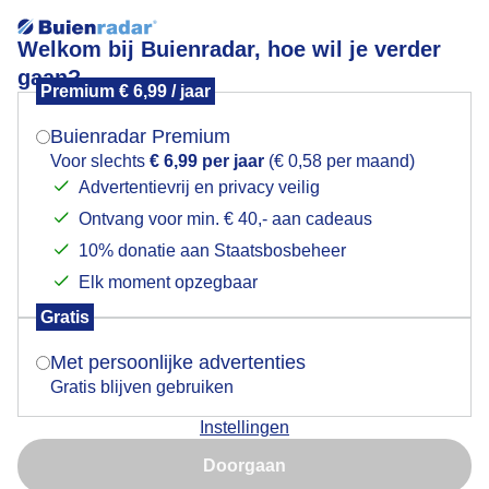
Welkom bij Buienradar, hoe wil je verder
gaan?
Premium € 6,99 / jaar
Mogen we je locatie gebruiken voor het
AVONDZON EN BEWOLKING I.H.OOSTEN
weer?
Buienradar Premium
Voor slechts
€ 6,99 per jaar
(€ 0,58 per maand)
Advertentievrij en privacy veilig
Ontvang voor min. € 40,- aan cadeaus
Indien je hier nog geen akkoord op hebt gegeven,
verschijnt er zo een pop-up uit je browser waarin
10% donatie aan Staatsbosbeheer
deze toestemming gevraagd wordt.
Elk moment opzegbaar
Gratis
Is goed, toon de popup
Met persoonlijke advertenties
Gratis blijven gebruiken
Instellingen
Nu niet, misschien later
Doorgaan
En weer veel bewolking bij Zonsondergang ,er staat
Gebruik je Safari en wil je niet elke dag deze pop-up zien?