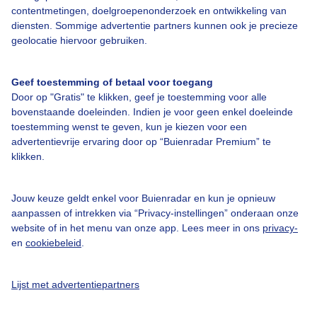
contentmetingen, doelgroepenonderzoek en ontwikkeling van
diensten. Sommige advertentie partners kunnen ook je precieze
geolocatie hiervoor gebruiken.
Over Buienradar
Geef toestemming of betaal voor toegang
Bedrijfsgegevens
Door op "Gratis" te klikken, geef je toestemming voor alle
bovenstaande doeleinden. Indien je voor geen enkel doeleinde
Veelgestelde vragen
toestemming wenst te geven, kun je kiezen voor een
Contact
advertentievrije ervaring door op “Buienradar Premium” te
klikken.
Toegankelijkheid
Gebruikersvoorwaarden
Jouw keuze geldt enkel voor Buienradar en kun je opnieuw
Adverteren
aanpassen of intrekken via “Privacy-instellingen” onderaan onze
website of in het menu van onze app. Lees meer in ons
privacy-
Buienradar Team
en
cookiebeleid
.
Privacy beleid
Cookie beleid
Lijst met advertentiepartners
Privacy instellingen