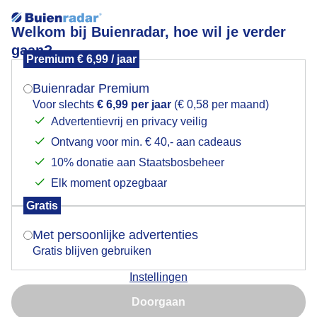
Welkom bij Buienradar, hoe wil je verder
gaan?
Premium € 6,99 / jaar
Mogen we je locatie gebruiken voor het
Lees meer.
weer?
Buienradar Premium
Baa!
Voor slechts
€ 6,99 per jaar
(€ 0,58 per maand)
Advertentievrij en privacy veilig
Ontvang voor min. € 40,- aan cadeaus
Indien je hier nog geen akkoord op hebt gegeven,
verschijnt er zo een pop-up uit je browser waarin
10% donatie aan Staatsbosbeheer
deze toestemming gevraagd wordt.
Elk moment opzegbaar
Gratis
Is goed, toon de popup
Met persoonlijke advertenties
Gratis blijven gebruiken
Instellingen
Nu niet, misschien later
Doorgaan
Gebruik je Safari en wil je niet elke dag deze pop-up zien?