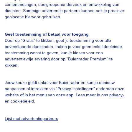
contentmetingen, doelgroepenonderzoek en ontwikkeling van
diensten. Sommige advertentie partners kunnen ook je precieze
geolocatie hiervoor gebruiken.
Geef toestemming of betaal voor toegang
Over Buienradar
Door op "Gratis" te klikken, geef je toestemming voor alle
bovenstaande doeleinden. Indien je voor geen enkel doeleinde
Bedrijfsgegevens
toestemming wenst te geven, kun je kiezen voor een
advertentievrije ervaring door op “Buienradar Premium” te
Veelgestelde vragen
klikken.
Contact
Toegankelijkheid
Jouw keuze geldt enkel voor Buienradar en kun je opnieuw
aanpassen of intrekken via “Privacy-instellingen” onderaan onze
Gebruikersvoorwaarden
website of in het menu van onze app. Lees meer in ons
privacy-
en
cookiebeleid
.
Adverteren
Buienradar Team
Lijst met advertentiepartners
Privacy beleid