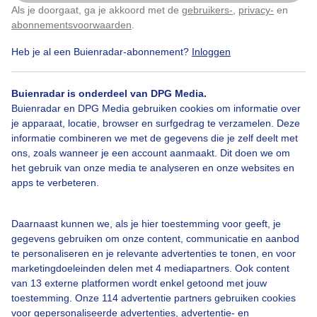
Als je doorgaat, ga je akkoord met de
gebruikers-
,
privacy-
en
Klik
hier
om dit aan te passen
abonnementsvoorwaarden
.
Holthagen, Zwolle
Heb je al een Buienradar-abonnement?
Inloggen
Door: Robert Herkstroter
Gemaakt: 10-04-2022, 348x bekeken
Buienradar is onderdeel van DPG Media.
Buienradar en DPG Media gebruiken cookies om informatie over
je apparaat, locatie, browser en surfgedrag te verzamelen. Deze
informatie combineren we met de gegevens die je zelf deelt met
Schapen
Lammetjes
Avondzonlicht
ons, zoals wanneer je een account aanmaakt. Dit doen we om
het gebruik van onze media te analyseren en onze websites en
apps te verbeteren.
Bekijk slideshow
Daarnaast kunnen we, als je hier toestemming voor geeft, je
gegevens gebruiken om onze content, communicatie en aanbod
te personaliseren en je relevante advertenties te tonen, en voor
marketingdoeleinden delen met 4 mediapartners. Ook content
van 13 externe platformen wordt enkel getoond met jouw
Een moment geduld aub...
toestemming. Onze 114 advertentie partners gebruiken cookies
voor gepersonaliseerde advertenties, advertentie- en