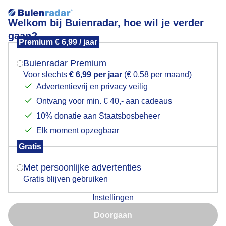
Welkom bij Buienradar, hoe wil je verder
gaan?
Premium € 6,99 / jaar
Mogen we je locatie gebruiken voor het
Bewolkt en miezerig
weer?
Buienradar Premium
Voor slechts
€ 6,99 per jaar
(€ 0,58 per maand)
Advertentievrij en privacy veilig
Ontvang voor min. € 40,- aan cadeaus
Indien je hier nog geen akkoord op hebt gegeven,
verschijnt er zo een pop-up uit je browser waarin
10% donatie aan Staatsbosbeheer
deze toestemming gevraagd wordt.
Elk moment opzegbaar
Gratis
Is goed, toon de popup
Met persoonlijke advertenties
Gratis blijven gebruiken
Instellingen
Nu niet, misschien later
Doorgaan
Gebruik je Safari en wil je niet elke dag deze pop-up zien?