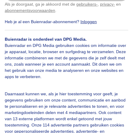
Bewolkt en miezerig
Als je doorgaat, ga je akkoord met de
gebruikers-
,
privacy-
en
Klik
hier
om dit aan te passen
abonnementsvoorwaarden
.
Door: Marielle van der Bijl
Gemaakt: 05-04-2022, 603x bekeken
Heb je al een Buienradar-abonnement?
Inloggen
Buienradar is onderdeel van DPG Media.
Buienradar en DPG Media gebruiken cookies om informatie over
Wolken
Regen
je apparaat, locatie, browser en surfgedrag te verzamelen. Deze
informatie combineren we met de gegevens die je zelf deelt met
ons, zoals wanneer je een account aanmaakt. Dit doen we om
Bekijk slideshow
het gebruik van onze media te analyseren en onze websites en
apps te verbeteren.
Daarnaast kunnen we, als je hier toestemming voor geeft, je
gegevens gebruiken om onze content, communicatie en aanbod
te personaliseren en je relevante advertenties te tonen, en voor
Een moment geduld aub...
marketingdoeleinden delen met 4 mediapartners. Ook content
van 13 externe platformen wordt enkel getoond met jouw
toestemming. Onze 114 advertentie partners gebruiken cookies
voor gepersonaliseerde advertenties, advertentie- en