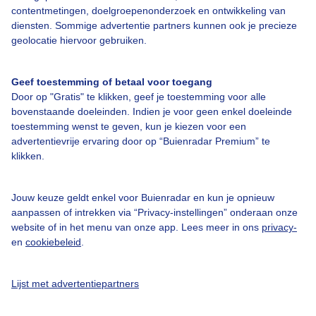
contentmetingen, doelgroepenonderzoek en ontwikkeling van
diensten. Sommige advertentie partners kunnen ook je precieze
geolocatie hiervoor gebruiken.
Over Buienradar
Geef toestemming of betaal voor toegang
Bedrijfsgegevens
Door op "Gratis" te klikken, geef je toestemming voor alle
bovenstaande doeleinden. Indien je voor geen enkel doeleinde
Veelgestelde vragen
toestemming wenst te geven, kun je kiezen voor een
Contact
advertentievrije ervaring door op “Buienradar Premium” te
klikken.
Toegankelijkheid
Gebruikersvoorwaarden
Jouw keuze geldt enkel voor Buienradar en kun je opnieuw
aanpassen of intrekken via “Privacy-instellingen” onderaan onze
Adverteren
website of in het menu van onze app. Lees meer in ons
privacy-
Buienradar Team
en
cookiebeleid
.
Privacy beleid
Lijst met advertentiepartners
Cookie beleid
Privacy instellingen