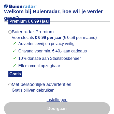
Welkom bij Buienradar, hoe wil je verder
gaan?
Premium € 6,99 / jaar
Mogen we je locatie gebruiken voor het
Lees meer.
weer?
Buienradar Premium
Pullen
Voor slechts
€ 6,99 per jaar
(€ 0,58 per maand)
Advertentievrij en privacy veilig
Ontvang voor min. € 40,- aan cadeaus
Indien je hier nog geen akkoord op hebt gegeven,
verschijnt er zo een pop-up uit je browser waarin
10% donatie aan Staatsbosbeheer
deze toestemming gevraagd wordt.
Elk moment opzegbaar
Gratis
Is goed, toon de popup
Met persoonlijke advertenties
Gratis blijven gebruiken
Instellingen
Nu niet, misschien later
De pulletjes laten zich weer zien,de lente komt
Doorgaan
eraan.....
Gebruik je Safari en wil je niet elke dag deze pop-up zien?