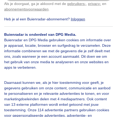
Als je doorgaat, ga je akkoord met de
gebruikers-
,
privacy-
en
Klik
hier
om dit aan te passen
abonnementsvoorwaarden
.
Door: Ton Wesselius
Gemaakt: 08-03-2022, 200x bekeken
Heb je al een Buienradar-abonnement?
Inloggen
Buienradar is onderdeel van DPG Media.
Lente
Ganzenpullen
Natuur
Buienradar en DPG Media gebruiken cookies om informatie over
je apparaat, locatie, browser en surfgedrag te verzamelen. Deze
informatie combineren we met de gegevens die je zelf deelt met
ons, zoals wanneer je een account aanmaakt. Dit doen we om
Bekijk slideshow
het gebruik van onze media te analyseren en onze websites en
apps te verbeteren.
Daarnaast kunnen we, als je hier toestemming voor geeft, je
gegevens gebruiken om onze content, communicatie en aanbod
Een moment geduld aub...
te personaliseren en je relevante advertenties te tonen, en voor
marketingdoeleinden delen met 4 mediapartners. Ook content
van 13 externe platformen wordt enkel getoond met jouw
toestemming. Onze 114 advertentie partners gebruiken cookies
voor gepersonaliseerde advertenties, advertentie- en