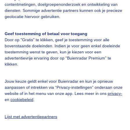
contentmetingen, doelgroepenonderzoek en ontwikkeling van
diensten. Sommige advertentie partners kunnen ook je precieze
geolocatie hiervoor gebruiken.
Over Buienradar
Geef toestemming of betaal voor toegang
Bedrijfsgegevens
Door op "Gratis" te klikken, geef je toestemming voor alle
Veelgestelde vragen
bovenstaande doeleinden. Indien je voor geen enkel doeleinde
toestemming wenst te geven, kun je kiezen voor een
Contact
advertentievrije ervaring door op “Buienradar Premium” te
klikken.
Toegankelijkheid
Gebruikersvoorwaarden
Jouw keuze geldt enkel voor Buienradar en kun je opnieuw
Adverteren
aanpassen of intrekken via “Privacy-instellingen” onderaan onze
website of in het menu van onze app. Lees meer in ons
privacy-
Buienradar Team
en
cookiebeleid
.
Privacy beleid
Cookie beleid
Lijst met advertentiepartners
Privacy instellingen