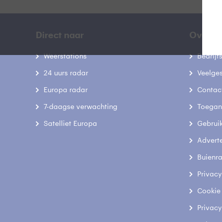
Direct naar
Over B
Weerstations
Bedrij
24 uurs radar
Veelge
Europa radar
Contac
7-daagse verwachting
Toegank
Satelliet Europa
Gebrui
Advert
Buienr
Privacy
Cookie
Privacy