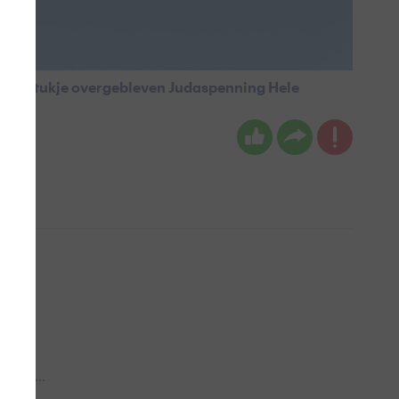
ht. Een stukje overgebleven Judaspenning Hele
 aub...