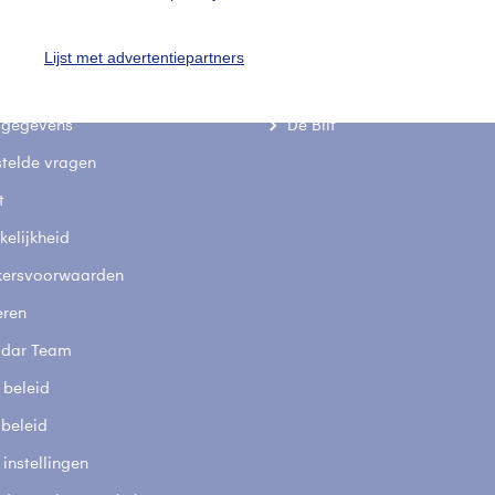
Lijst met advertentiepartners
uienradar
Mijn weer
fsgegevens
De Bilt
stelde vragen
t
elijkheid
kersvoorwaarden
eren
adar Team
 beleid
 beleid
 instellingen