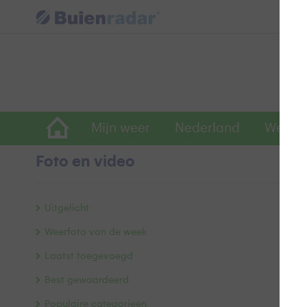
Mijn weer
Nederland
Wereld
Foto en video
S
Uitgelicht
Weerfoto van de week
Laatst toegevoegd
Best gewaardeerd
Populaire categorieën