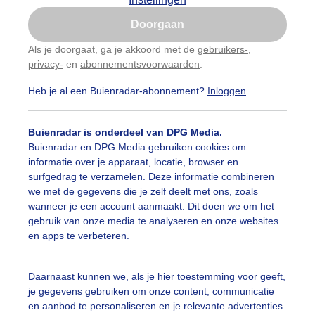
Is goed, toon de popup
Doorgaan
Nu niet, misschien later
Als je doorgaat, ga je akkoord met de
gebruikers-
,
privacy-
en
abonnementsvoorwaarden
.
Gebruik je Safari en wil je niet elke dag deze pop-up
zien?
Heb je al een Buienradar-abonnement?
Inloggen
Klik
hier
om dit aan te passen
Buienradar is onderdeel van DPG Media.
Buienradar en DPG Media gebruiken cookies om
informatie over je apparaat, locatie, browser en
surfgedrag te verzamelen. Deze informatie combineren
we met de gegevens die je zelf deelt met ons, zoals
wanneer je een account aanmaakt. Dit doen we om het
gebruik van onze media te analyseren en onze websites
en apps te verbeteren.
Daarnaast kunnen we, als je hier toestemming voor geeft,
je gegevens gebruiken om onze content, communicatie
en aanbod te personaliseren en je relevante advertenties