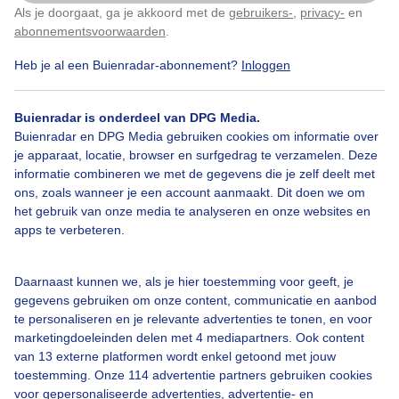
Als je doorgaat, ga je akkoord met de
gebruikers-
,
privacy-
en
Klik
hier
om dit aan te passen
Door: Anna Choros
Gemaakt: 12-01-2022, 215x bekeken
abonnementsvoorwaarden
.
Heb je al een Buienradar-abonnement?
Inloggen
#mist
Natuur
Buienradar is onderdeel van DPG Media.
Buienradar en DPG Media gebruiken cookies om informatie over
je apparaat, locatie, browser en surfgedrag te verzamelen. Deze
informatie combineren we met de gegevens die je zelf deelt met
Bekijk slideshow
ons, zoals wanneer je een account aanmaakt. Dit doen we om
het gebruik van onze media te analyseren en onze websites en
apps te verbeteren.
Daarnaast kunnen we, als je hier toestemming voor geeft, je
Een moment geduld aub...
gegevens gebruiken om onze content, communicatie en aanbod
te personaliseren en je relevante advertenties te tonen, en voor
marketingdoeleinden delen met 4 mediapartners. Ook content
van 13 externe platformen wordt enkel getoond met jouw
toestemming. Onze 114 advertentie partners gebruiken cookies
voor gepersonaliseerde advertenties, advertentie- en