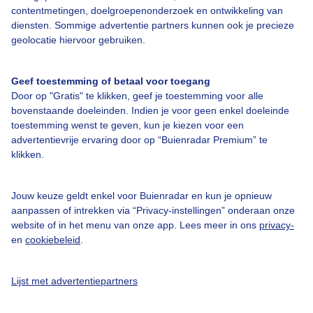
contentmetingen, doelgroepenonderzoek en ontwikkeling van
diensten. Sommige advertentie partners kunnen ook je precieze
Over Buienradar
geolocatie hiervoor gebruiken.
Bedrijfsgegevens
Geef toestemming of betaal voor toegang
Veelgestelde vragen
Door op "Gratis" te klikken, geef je toestemming voor alle
bovenstaande doeleinden. Indien je voor geen enkel doeleinde
Contact
toestemming wenst te geven, kun je kiezen voor een
Toegankelijkheid
advertentievrije ervaring door op “Buienradar Premium” te
klikken.
Gebruikersvoorwaarden
Adverteren
Jouw keuze geldt enkel voor Buienradar en kun je opnieuw
aanpassen of intrekken via “Privacy-instellingen” onderaan onze
Buienradar Team
website of in het menu van onze app. Lees meer in ons
privacy-
Privacy beleid
en
cookiebeleid
.
Cookie beleid
Lijst met advertentiepartners
Privacy instellingen
Gratis weerdata