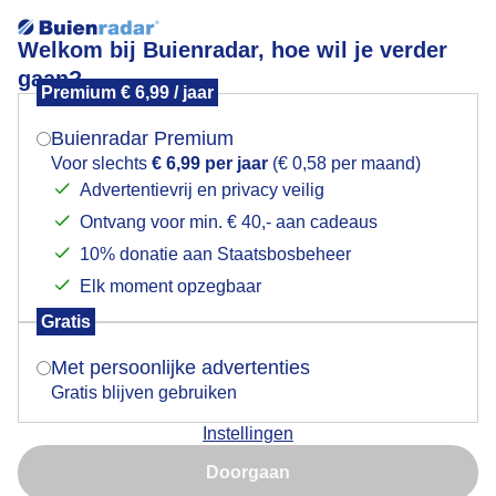
Welkom bij Buienradar, hoe wil je verder
gaan?
Premium € 6,99 / jaar
Mogen we je locatie gebruiken voor het
mist
weer?
Buienradar Premium
Voor slechts
€ 6,99 per jaar
(€ 0,58 per maand)
Advertentievrij en privacy veilig
Ontvang voor min. € 40,- aan cadeaus
Indien je hier nog geen akkoord op hebt gegeven,
verschijnt er zo een pop-up uit je browser waarin
10% donatie aan Staatsbosbeheer
deze toestemming gevraagd wordt.
Elk moment opzegbaar
Gratis
Is goed, toon de popup
Met persoonlijke advertenties
Gratis blijven gebruiken
Instellingen
Nu niet, misschien later
de wandeling van vandaag in de mist
Doorgaan
Gebruik je Safari en wil je niet elke dag deze pop-up zien?