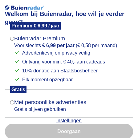
Welkom bij Buienradar, hoe wil je verder
gaan?
Premium € 6,99 / jaar
Mogen we je locatie gebruiken voor het
Lees meer.
weer?
Buienradar Premium
20211216 Rond 22:00 een mooie mooncrosser boven
Voor slechts
€ 6,99 per jaar
(€ 0,58 per maand)
Eindhoven
Advertentievrij en privacy veilig
Ontvang voor min. € 40,- aan cadeaus
Indien je hier nog geen akkoord op hebt gegeven,
verschijnt er zo een pop-up uit je browser waarin
10% donatie aan Staatsbosbeheer
deze toestemming gevraagd wordt.
Elk moment opzegbaar
Gratis
Is goed, toon de popup
Met persoonlijke advertenties
Gratis blijven gebruiken
Instellingen
Nu niet, misschien later
Doorgaan
Gebruik je Safari en wil je niet elke dag deze pop-up zien?