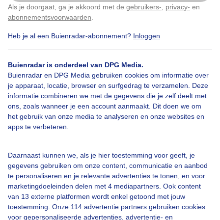
Als je doorgaat, ga je akkoord met de
gebruikers-
,
privacy-
en
Klik
hier
om dit aan te passen
abonnementsvoorwaarden
.
20211216 Rond 22:00 een mooie mooncrosser boven
Eindhoven
Heb je al een Buienradar-abonnement?
Inloggen
Door: Joris van Boven
Gemaakt: 16-12-2021, 1459x bekeken
Buienradar is onderdeel van DPG Media.
Buienradar en DPG Media gebruiken cookies om informatie over
je apparaat, locatie, browser en surfgedrag te verzamelen. Deze
2
informatie combineren we met de gegevens die je zelf deelt met
ons, zoals wanneer je een account aanmaakt. Dit doen we om
Mooncrosser
het gebruik van onze media te analyseren en onze websites en
apps te verbeteren.
Bekijk slideshow
Daarnaast kunnen we, als je hier toestemming voor geeft, je
gegevens gebruiken om onze content, communicatie en aanbod
te personaliseren en je relevante advertenties te tonen, en voor
marketingdoeleinden delen met 4 mediapartners. Ook content
van 13 externe platformen wordt enkel getoond met jouw
toestemming. Onze 114 advertentie partners gebruiken cookies
voor gepersonaliseerde advertenties, advertentie- en
Een moment geduld aub...