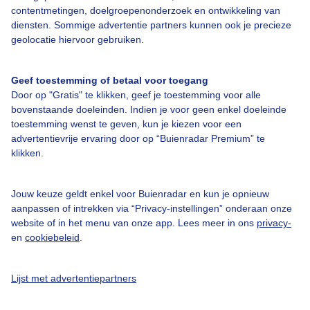
contentmetingen, doelgroepenonderzoek en ontwikkeling van
diensten. Sommige advertentie partners kunnen ook je precieze
geolocatie hiervoor gebruiken.
Geef toestemming of betaal voor toegang
Door op "Gratis" te klikken, geef je toestemming voor alle
Over Buienradar
bovenstaande doeleinden. Indien je voor geen enkel doeleinde
toestemming wenst te geven, kun je kiezen voor een
advertentievrije ervaring door op “Buienradar Premium” te
Bedrijfsgegevens
klikken.
Veelgestelde vragen
Contact
Jouw keuze geldt enkel voor Buienradar en kun je opnieuw
aanpassen of intrekken via “Privacy-instellingen” onderaan onze
Toegankelijkheid
website of in het menu van onze app. Lees meer in ons
privacy-
en
cookiebeleid
.
Gebruikersvoorwaarden
Adverteren
Lijst met advertentiepartners
Buienradar Team
Privacy beleid