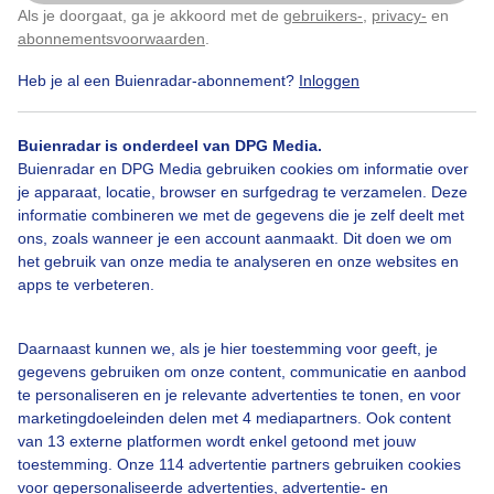
kletsnatte tegels
Als je doorgaat, ga je akkoord met de
gebruikers-
,
privacy-
en
Klik
hier
om dit aan te passen
abonnementsvoorwaarden
.
Door: Monique Bormans
Gemaakt: 01-10-2021, 454x bekeken
Heb je al een Buienradar-abonnement?
Inloggen
Buienradar is onderdeel van DPG Media.
Buienradar en DPG Media gebruiken cookies om informatie over
Spiegeltegels
Herfst
Regen
je apparaat, locatie, browser en surfgedrag te verzamelen. Deze
informatie combineren we met de gegevens die je zelf deelt met
ons, zoals wanneer je een account aanmaakt. Dit doen we om
Bekijk slideshow
het gebruik van onze media te analyseren en onze websites en
apps te verbeteren.
Daarnaast kunnen we, als je hier toestemming voor geeft, je
gegevens gebruiken om onze content, communicatie en aanbod
te personaliseren en je relevante advertenties te tonen, en voor
Een moment geduld aub...
marketingdoeleinden delen met 4 mediapartners. Ook content
van 13 externe platformen wordt enkel getoond met jouw
toestemming. Onze 114 advertentie partners gebruiken cookies
voor gepersonaliseerde advertenties, advertentie- en