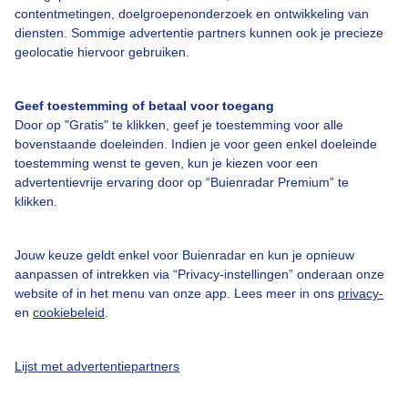
contentmetingen, doelgroepenonderzoek en ontwikkeling van
diensten. Sommige advertentie partners kunnen ook je precieze
geolocatie hiervoor gebruiken.
Over Buienradar
Geef toestemming of betaal voor toegang
Bedrijfsgegevens
Door op "Gratis" te klikken, geef je toestemming voor alle
bovenstaande doeleinden. Indien je voor geen enkel doeleinde
Veelgestelde vragen
toestemming wenst te geven, kun je kiezen voor een
advertentievrije ervaring door op “Buienradar Premium” te
Contact
klikken.
Toegankelijkheid
Gebruikersvoorwaarden
Jouw keuze geldt enkel voor Buienradar en kun je opnieuw
aanpassen of intrekken via “Privacy-instellingen” onderaan onze
Adverteren
website of in het menu van onze app. Lees meer in ons
privacy-
Buienradar Team
en
cookiebeleid
.
Privacy beleid
Lijst met advertentiepartners
Cookie beleid
Privacy instellingen