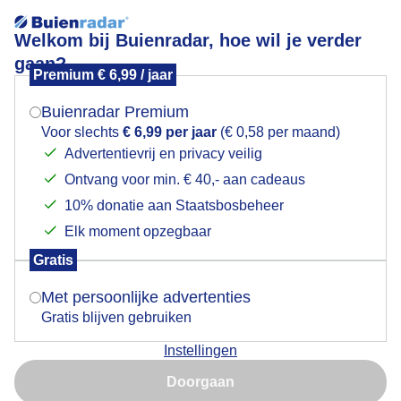
Welkom bij Buienradar, hoe wil je verder
gaan?
Premium € 6,99 / jaar
Mogen we je locatie gebruiken voor het
Natte boel
weer?
Buienradar Premium
Voor slechts
€ 6,99 per jaar
(€ 0,58 per maand)
Advertentievrij en privacy veilig
Ontvang voor min. € 40,- aan cadeaus
Indien je hier nog geen akkoord op hebt gegeven,
verschijnt er zo een pop-up uit je browser waarin
10% donatie aan Staatsbosbeheer
deze toestemming gevraagd wordt.
Elk moment opzegbaar
Gratis
Is goed, toon de popup
Met persoonlijke advertenties
Gratis blijven gebruiken
Zelf de buitenopenhaard staat er droef bij. De regen
Instellingen
komt met bakken uit de lucht. De planten vinden het
Nu niet, misschien later
heerlijk, alleen de stekjes in de bak zijn 'waterplant'
Doorgaan
aan het worden..... De treurwilg spiegelt zich in de
Gebruik je Safari en wil je niet elke dag deze pop-up zien?