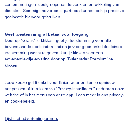
contentmetingen, doelgroepenonderzoek en ontwikkeling van
Over Buienradar
diensten. Sommige advertentie partners kunnen ook je precieze
geolocatie hiervoor gebruiken.
Bedrijfsgegevens
Geef toestemming of betaal voor toegang
Veelgestelde vragen
Door op "Gratis" te klikken, geef je toestemming voor alle
Contact
bovenstaande doeleinden. Indien je voor geen enkel doeleinde
toestemming wenst te geven, kun je kiezen voor een
Toegankelijkheid
advertentievrije ervaring door op “Buienradar Premium” te
klikken.
Gebruikersvoorwaarden
Adverteren
Jouw keuze geldt enkel voor Buienradar en kun je opnieuw
Buienradar Team
aanpassen of intrekken via “Privacy-instellingen” onderaan onze
website of in het menu van onze app. Lees meer in ons
privacy-
Privacy beleid
en
cookiebeleid
.
Cookie beleid
Privacy instellingen
Lijst met advertentiepartners
Gratis weerdata