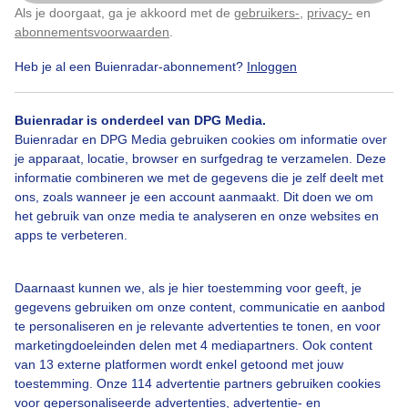
Als je doorgaat, ga je akkoord met de
gebruikers-
,
privacy-
en
Klik
hier
om dit aan te passen
abonnementsvoorwaarden
.
Heb je al een Buienradar-abonnement?
Inloggen
1
Balonnenoptocht
Feestweek
Herfst
Buienradar is onderdeel van DPG Media.
Buienradar en DPG Media gebruiken cookies om informatie over
je apparaat, locatie, browser en surfgedrag te verzamelen. Deze
Bekijk slideshow
informatie combineren we met de gegevens die je zelf deelt met
ons, zoals wanneer je een account aanmaakt. Dit doen we om
het gebruik van onze media te analyseren en onze websites en
apps te verbeteren.
Daarnaast kunnen we, als je hier toestemming voor geeft, je
Een moment geduld aub...
gegevens gebruiken om onze content, communicatie en aanbod
te personaliseren en je relevante advertenties te tonen, en voor
marketingdoeleinden delen met 4 mediapartners. Ook content
van 13 externe platformen wordt enkel getoond met jouw
toestemming. Onze 114 advertentie partners gebruiken cookies
voor gepersonaliseerde advertenties, advertentie- en