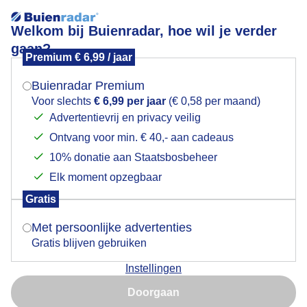
Welkom bij Buienradar, hoe wil je verder
gaan?
Premium € 6,99 / jaar
Mogen we je locatie gebruiken voor het
Feestweek
weer?
Buienradar Premium
Voor slechts
€ 6,99 per jaar
(€ 0,58 per maand)
Advertentievrij en privacy veilig
Ontvang voor min. € 40,- aan cadeaus
Indien je hier nog geen akkoord op hebt gegeven,
verschijnt er zo een pop-up uit je browser waarin
10% donatie aan Staatsbosbeheer
deze toestemming gevraagd wordt.
Elk moment opzegbaar
Gratis
Is goed, toon de popup
Met persoonlijke advertenties
Gratis blijven gebruiken
Duurzame ballonnenoptocht bij de feestweek
Instellingen
vanmorgen met best lekker weer....
Nu niet, misschien later
Doorgaan
Door: Ton Wesselius
Gemaakt: 17-09-2021, 313x bekeken
Gebruik je Safari en wil je niet elke dag deze pop-up zien?