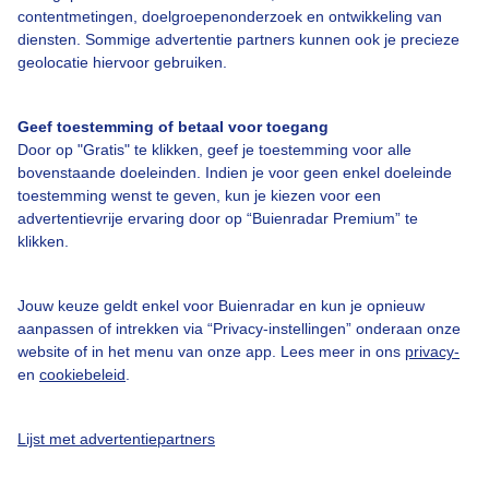
contentmetingen, doelgroepenonderzoek en ontwikkeling van
diensten. Sommige advertentie partners kunnen ook je precieze
geolocatie hiervoor gebruiken.
Over Buienradar
Geef toestemming of betaal voor toegang
Door op "Gratis" te klikken, geef je toestemming voor alle
Bedrijfsgegevens
bovenstaande doeleinden. Indien je voor geen enkel doeleinde
toestemming wenst te geven, kun je kiezen voor een
Veelgestelde vragen
advertentievrije ervaring door op “Buienradar Premium” te
Contact
klikken.
Toegankelijkheid
Jouw keuze geldt enkel voor Buienradar en kun je opnieuw
Gebruikersvoorwaarden
aanpassen of intrekken via “Privacy-instellingen” onderaan onze
Adverteren
website of in het menu van onze app. Lees meer in ons
privacy-
en
cookiebeleid
.
Buienradar Team
Privacy beleid
Lijst met advertentiepartners
Cookie beleid