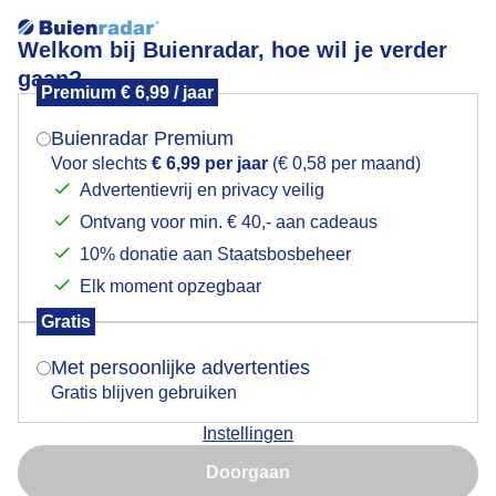
Welkom bij Buienradar, hoe wil je verder
gaan?
Premium € 6,99 / jaar
Mogen we je locatie gebruiken voor het
Bronsttijd
weer?
Buienradar Premium
Voor slechts
€ 6,99 per jaar
(€ 0,58 per maand)
Advertentievrij en privacy veilig
Ontvang voor min. € 40,- aan cadeaus
Indien je hier nog geen akkoord op hebt gegeven,
verschijnt er zo een pop-up uit je browser waarin
10% donatie aan Staatsbosbeheer
deze toestemming gevraagd wordt.
Elk moment opzegbaar
Gratis
Is goed, toon de popup
Met persoonlijke advertenties
Gratis blijven gebruiken
In september en oktober gaan de edelherten op zoek
Instellingen
naar liefde: het is paartijd, ook wel bronst genoemd.
Nu niet, misschien later
De mannetjes laten in deze periode hun lokroep
Doorgaan
horen, het burlen, en strijden op vele manieren om de
Gebruik je Safari en wil je niet elke dag deze pop-up zien?