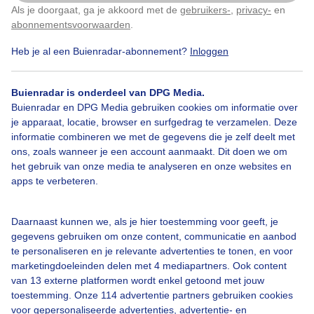
vrouwtjes.
Als je doorgaat, ga je akkoord met de
gebruikers-
,
privacy-
en
Klik
hier
om dit aan te passen
abonnementsvoorwaarden
.
Door: Regina Vastenhout
Gemaakt: 16-09-2021, 1353x bekeken
Heb je al een Buienradar-abonnement?
Inloggen
Buienradar is onderdeel van DPG Media.
5
Buienradar en DPG Media gebruiken cookies om informatie over
Edelhert
Wild
Zwijn
Natuur
je apparaat, locatie, browser en surfgedrag te verzamelen. Deze
informatie combineren we met de gegevens die je zelf deelt met
ons, zoals wanneer je een account aanmaakt. Dit doen we om
het gebruik van onze media te analyseren en onze websites en
Bekijk slideshow
apps te verbeteren.
Daarnaast kunnen we, als je hier toestemming voor geeft, je
gegevens gebruiken om onze content, communicatie en aanbod
te personaliseren en je relevante advertenties te tonen, en voor
marketingdoeleinden delen met 4 mediapartners. Ook content
Een moment geduld aub...
van 13 externe platformen wordt enkel getoond met jouw
toestemming. Onze 114 advertentie partners gebruiken cookies
voor gepersonaliseerde advertenties, advertentie- en