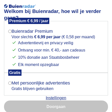
Welkom bij Buienradar, hoe wil je verder
gaan?
Premium € 6,99 / jaar
Mogen we je locatie gebruiken voor het
Lees meer.
weer?
Buienradar Premium
Snikhete dag verkoeling aan strand
Voor slechts
€ 6,99 per jaar
(€ 0,58 per maand)
Advertentievrij en privacy veilig
Ontvang voor min. € 40,- aan cadeaus
Indien je hier nog geen akkoord op hebt gegeven,
verschijnt er zo een pop-up uit je browser waarin
10% donatie aan Staatsbosbeheer
deze toestemming gevraagd wordt.
Elk moment opzegbaar
Gratis
Is goed, toon de popup
Met persoonlijke advertenties
Gratis blijven gebruiken
Instellingen
Nu niet, misschien later
Snikhete dag de beste optie verkoeling op strand met
Doorgaan
een zeebriesje
Gebruik je Safari en wil je niet elke dag deze pop-up zien?