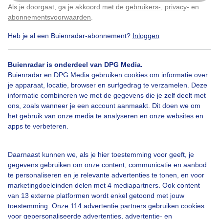
Als je doorgaat, ga je akkoord met de
gebruikers-
,
privacy-
en
Klik
hier
om dit aan te passen
abonnementsvoorwaarden
.
Door: ria brasser
Gemaakt: 13-09-2021, 275x bekeken
Heb je al een Buienradar-abonnement?
Inloggen
Buienradar is onderdeel van DPG Media.
Snikheet
Verkoeling_strand
Zeebriesje
Buienradar en DPG Media gebruiken cookies om informatie over
je apparaat, locatie, browser en surfgedrag te verzamelen. Deze
informatie combineren we met de gegevens die je zelf deelt met
ons, zoals wanneer je een account aanmaakt. Dit doen we om
Bekijk slideshow
het gebruik van onze media te analyseren en onze websites en
apps te verbeteren.
Daarnaast kunnen we, als je hier toestemming voor geeft, je
gegevens gebruiken om onze content, communicatie en aanbod
Een moment geduld aub...
te personaliseren en je relevante advertenties te tonen, en voor
marketingdoeleinden delen met 4 mediapartners. Ook content
van 13 externe platformen wordt enkel getoond met jouw
toestemming. Onze 114 advertentie partners gebruiken cookies
voor gepersonaliseerde advertenties, advertentie- en