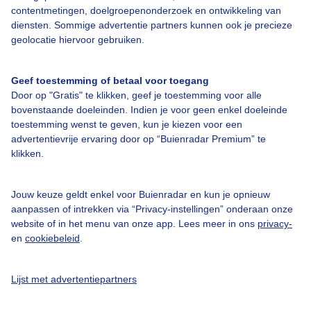
contentmetingen, doelgroepenonderzoek en ontwikkeling van
diensten. Sommige advertentie partners kunnen ook je precieze
geolocatie hiervoor gebruiken.
Over Buienradar
Geef toestemming of betaal voor toegang
Bedrijfsgegevens
Door op "Gratis" te klikken, geef je toestemming voor alle
Veelgestelde vragen
bovenstaande doeleinden. Indien je voor geen enkel doeleinde
toestemming wenst te geven, kun je kiezen voor een
Contact
advertentievrije ervaring door op “Buienradar Premium” te
Toegankelijkheid
klikken.
Gebruikersvoorwaarden
Jouw keuze geldt enkel voor Buienradar en kun je opnieuw
Adverteren
aanpassen of intrekken via “Privacy-instellingen” onderaan onze
website of in het menu van onze app. Lees meer in ons
privacy-
Buienradar Team
en
cookiebeleid
.
Privacy beleid
Cookie beleid
Lijst met advertentiepartners
Privacy instellingen