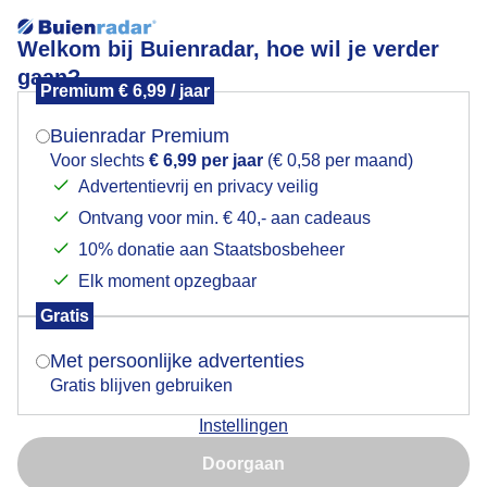
Welkom bij Buienradar, hoe wil je verder
gaan?
Premium € 6,99 / jaar
Mogen we je locatie gebruiken voor het
Zon wolken wijnvelden
weer?
Buienradar Premium
Voor slechts
€ 6,99 per jaar
(€ 0,58 per maand)
Advertentievrij en privacy veilig
Ontvang voor min. € 40,- aan cadeaus
Indien je hier nog geen akkoord op hebt gegeven,
verschijnt er zo een pop-up uit je browser waarin
10% donatie aan Staatsbosbeheer
deze toestemming gevraagd wordt.
Elk moment opzegbaar
Gratis
Is goed, toon de popup
Met persoonlijke advertenties
Gratis blijven gebruiken
Instellingen
Nu niet, misschien later
Doorgaan
Gebruik je Safari en wil je niet elke dag deze pop-up zien?