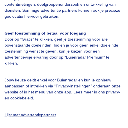
contentmetingen, doelgroepenonderzoek en ontwikkeling van
diensten. Sommige advertentie partners kunnen ook je precieze
geolocatie hiervoor gebruiken.
Over Buienradar
Geef toestemming of betaal voor toegang
Door op "Gratis" te klikken, geef je toestemming voor alle
Bedrijfsgegevens
bovenstaande doeleinden. Indien je voor geen enkel doeleinde
toestemming wenst te geven, kun je kiezen voor een
Veelgestelde vragen
advertentievrije ervaring door op “Buienradar Premium” te
Contact
klikken.
Toegankelijkheid
Jouw keuze geldt enkel voor Buienradar en kun je opnieuw
Gebruikersvoorwaarden
aanpassen of intrekken via “Privacy-instellingen” onderaan onze
website of in het menu van onze app. Lees meer in ons
privacy-
Adverteren
en
cookiebeleid
.
Buienradar Team
Privacy beleid
Lijst met advertentiepartners
Cookie beleid