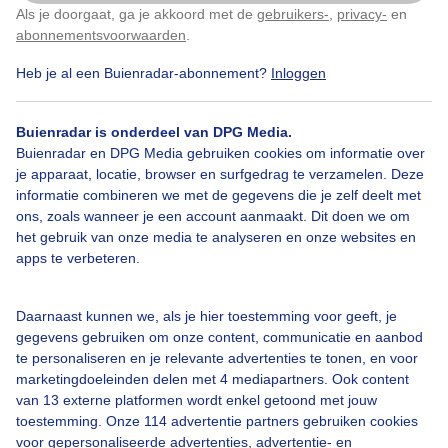
Mooie zonnige dag wat wolkjes wijnvelden aan de
Als je doorgaat, ga je akkoord met de
gebruikers-
,
privacy-
en
Klik
hier
om dit aan te passen
voet van de Spaanse Pyreneeën
abonnementsvoorwaarden
.
Heb je al een Buienradar-abonnement?
Inloggen
Door: ria brasser
Gemaakt: 04-09-2021, 167x bekeken
Buienradar is onderdeel van DPG Media.
Buienradar en DPG Media gebruiken cookies om informatie over
Mooiezonnigedag
Wijnvelden
Spaansepyrenee
N
je apparaat, locatie, browser en surfgedrag te verzamelen. Deze
informatie combineren we met de gegevens die je zelf deelt met
ons, zoals wanneer je een account aanmaakt. Dit doen we om
het gebruik van onze media te analyseren en onze websites en
Bekijk slideshow
apps te verbeteren.
Daarnaast kunnen we, als je hier toestemming voor geeft, je
gegevens gebruiken om onze content, communicatie en aanbod
te personaliseren en je relevante advertenties te tonen, en voor
marketingdoeleinden delen met 4 mediapartners. Ook content
Een moment geduld aub...
van 13 externe platformen wordt enkel getoond met jouw
toestemming. Onze 114 advertentie partners gebruiken cookies
voor gepersonaliseerde advertenties, advertentie- en