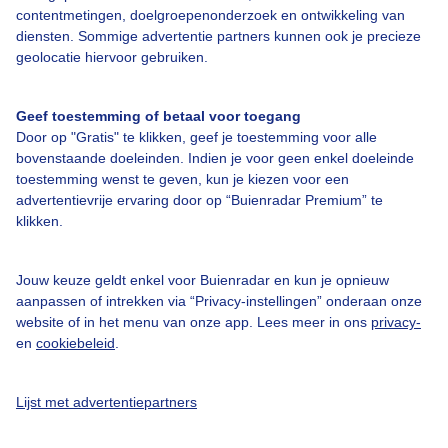
contentmetingen, doelgroepenonderzoek en ontwikkeling van
diensten. Sommige advertentie partners kunnen ook je precieze
geolocatie hiervoor gebruiken.
Over Buienradar
Geef toestemming of betaal voor toegang
Door op "Gratis" te klikken, geef je toestemming voor alle
Bedrijfsgegevens
bovenstaande doeleinden. Indien je voor geen enkel doeleinde
toestemming wenst te geven, kun je kiezen voor een
Veelgestelde vragen
advertentievrije ervaring door op “Buienradar Premium” te
Contact
klikken.
Toegankelijkheid
Jouw keuze geldt enkel voor Buienradar en kun je opnieuw
Gebruikersvoorwaarden
aanpassen of intrekken via “Privacy-instellingen” onderaan onze
website of in het menu van onze app. Lees meer in ons
privacy-
Adverteren
en
cookiebeleid
.
Buienradar Team
Privacy beleid
Lijst met advertentiepartners
Cookie beleid