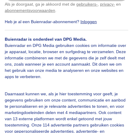
Met het prachtige zonovergoten nazomerweer zijn de
Als je doorgaat, ga je akkoord met de
gebruikers-
,
privacy-
en
Klik
hier
om dit aan te passen
stranden gezellig druk bezet "Playa Almadrava".
abonnementsvoorwaarden
.
Heb je al een Buienradar-abonnement?
Inloggen
Door: ria brasser
Gemaakt: 29-08-2021, 200x bekeken
Buienradar is onderdeel van DPG Media.
Buienradar en DPG Media gebruiken cookies om informatie over
Zonovergotenstrandweer
Stranden
Verkoeling_strand
je apparaat, locatie, browser en surfgedrag te verzamelen. Deze
informatie combineren we met de gegevens die je zelf deelt met
ons, zoals wanneer je een account aanmaakt. Dit doen we om
het gebruik van onze media te analyseren en onze websites en
Bekijk slideshow
apps te verbeteren.
Daarnaast kunnen we, als je hier toestemming voor geeft, je
gegevens gebruiken om onze content, communicatie en aanbod
te personaliseren en je relevante advertenties te tonen, en voor
marketingdoeleinden delen met 4 mediapartners. Ook content
Een moment geduld aub...
van 13 externe platformen wordt enkel getoond met jouw
toestemming. Onze 114 advertentie partners gebruiken cookies
voor gepersonaliseerde advertenties, advertentie- en