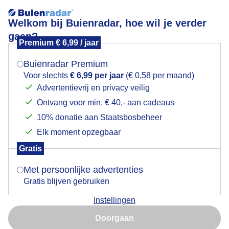
Welkom bij Buienradar, hoe wil je verder
gaan?
Premium € 6,99 / jaar
Mogen we je locatie gebruiken voor het
Prachtig zonovergoten nazomerweer
weer?
Buienradar Premium
Voor slechts
€ 6,99 per jaar
(€ 0,58 per maand)
Advertentievrij en privacy veilig
Ontvang voor min. € 40,- aan cadeaus
Indien je hier nog geen akkoord op hebt gegeven,
verschijnt er zo een pop-up uit je browser waarin
10% donatie aan Staatsbosbeheer
deze toestemming gevraagd wordt.
Elk moment opzegbaar
Gratis
Is goed, toon de popup
Met persoonlijke advertenties
Gratis blijven gebruiken
Instellingen
Nu niet, misschien later
Doorgaan
Gebruik je Safari en wil je niet elke dag deze pop-up zien?