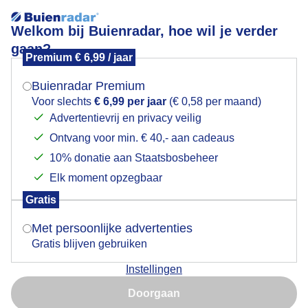
Welkom bij Buienradar, hoe wil je verder
gaan?
Premium € 6,99 / jaar
Mogen we je locatie gebruiken voor het
voor storm
weer?
Buienradar Premium
Voor slechts
€ 6,99 per jaar
(€ 0,58 per maand)
Advertentievrij en privacy veilig
Ontvang voor min. € 40,- aan cadeaus
Indien je hier nog geen akkoord op hebt gegeven,
verschijnt er zo een pop-up uit je browser waarin
10% donatie aan Staatsbosbeheer
deze toestemming gevraagd wordt.
Elk moment opzegbaar
Gratis
Is goed, toon de popup
Met persoonlijke advertenties
Gratis blijven gebruiken
Instellingen
Nu niet, misschien later
Doorgaan
Gebruik je Safari en wil je niet elke dag deze pop-up zien?