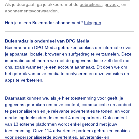
dreigende lucht voor de storm
Als je doorgaat, ga je akkoord met de
gebruikers-
,
privacy-
en
Klik
hier
om dit aan te passen
abonnementsvoorwaarden
.
Door: Anna Choros
Gemaakt: 27-06-2021, 1006x bekeken
Heb je al een Buienradar-abonnement?
Inloggen
Buienradar is onderdeel van DPG Media.
Buienradar en DPG Media gebruiken cookies om informatie over
Chmury
Deszcz
Burza
je apparaat, locatie, browser en surfgedrag te verzamelen. Deze
informatie combineren we met de gegevens die je zelf deelt met
ons, zoals wanneer je een account aanmaakt. Dit doen we om
Bekijk slideshow
het gebruik van onze media te analyseren en onze websites en
apps te verbeteren.
Daarnaast kunnen we, als je hier toestemming voor geeft, je
gegevens gebruiken om onze content, communicatie en aanbod
te personaliseren en je relevante advertenties te tonen, en voor
Een moment geduld aub...
marketingdoeleinden delen met 4 mediapartners. Ook content
van 13 externe platformen wordt enkel getoond met jouw
toestemming. Onze 114 advertentie partners gebruiken cookies
voor gepersonaliseerde advertenties, advertentie- en