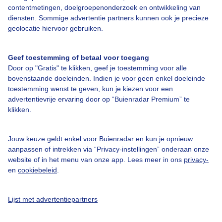
contentmetingen, doelgroepenonderzoek en ontwikkeling van
diensten. Sommige advertentie partners kunnen ook je precieze
geolocatie hiervoor gebruiken.
Over Buienradar
Geef toestemming of betaal voor toegang
Bedrijfsgegevens
Door op "Gratis" te klikken, geef je toestemming voor alle
bovenstaande doeleinden. Indien je voor geen enkel doeleinde
Veelgestelde vragen
toestemming wenst te geven, kun je kiezen voor een
Contact
advertentievrije ervaring door op “Buienradar Premium” te
klikken.
Toegankelijkheid
Gebruikersvoorwaarden
Jouw keuze geldt enkel voor Buienradar en kun je opnieuw
aanpassen of intrekken via “Privacy-instellingen” onderaan onze
Adverteren
website of in het menu van onze app. Lees meer in ons
privacy-
Buienradar Team
en
cookiebeleid
.
Privacy beleid
Lijst met advertentiepartners
Cookie beleid
Privacy instellingen