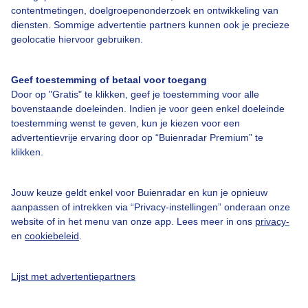
contentmetingen, doelgroepenonderzoek en ontwikkeling van
diensten. Sommige advertentie partners kunnen ook je precieze
geolocatie hiervoor gebruiken.
Over Buienradar
Geef toestemming of betaal voor toegang
Bedrijfsgegevens
Door op "Gratis" te klikken, geef je toestemming voor alle
bovenstaande doeleinden. Indien je voor geen enkel doeleinde
Veelgestelde vragen
toestemming wenst te geven, kun je kiezen voor een
Contact
advertentievrije ervaring door op “Buienradar Premium” te
klikken.
Toegankelijkheid
Gebruikersvoorwaarden
Jouw keuze geldt enkel voor Buienradar en kun je opnieuw
aanpassen of intrekken via “Privacy-instellingen” onderaan onze
Adverteren
website of in het menu van onze app. Lees meer in ons
privacy-
Buienradar Team
en
cookiebeleid
.
Privacy beleid
Lijst met advertentiepartners
Cookie beleid
Privacy instellingen