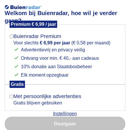
Welkom bij Buienradar, hoe wil je verder
gaan?
Premium € 6,99 / jaar
Mogen we je locatie gebruiken voor het
Vaderdag
weer?
Buienradar Premium
Voor slechts
€ 6,99 per jaar
(€ 0,58 per maand)
Advertentievrij en privacy veilig
Ontvang voor min. € 40,- aan cadeaus
Indien je hier nog geen akkoord op hebt gegeven,
verschijnt er zo een pop-up uit je browser waarin
10% donatie aan Staatsbosbeheer
deze toestemming gevraagd wordt.
Elk moment opzegbaar
Gratis
Is goed, toon de popup
Met persoonlijke advertenties
Gratis blijven gebruiken
Instellingen
Nu niet, misschien later
Doorgaan
Gebruik je Safari en wil je niet elke dag deze pop-up zien?