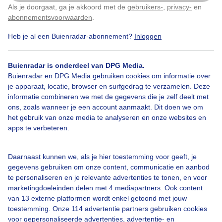
Voor vaderdag. Vanmiddag. Fijne dag. Gr Dilia
Als je doorgaat, ga je akkoord met de
gebruikers-
,
privacy-
en
Klik
hier
om dit aan te passen
abonnementsvoorwaarden
.
Door: Dilia van Zon
Gemaakt: 20-06-2021, 312x bekeken
Heb je al een Buienradar-abonnement?
Inloggen
Buienradar is onderdeel van DPG Media.
Buienradar en DPG Media gebruiken cookies om informatie over
Vaderdag
Hartje
Wolken
je apparaat, locatie, browser en surfgedrag te verzamelen. Deze
informatie combineren we met de gegevens die je zelf deelt met
ons, zoals wanneer je een account aanmaakt. Dit doen we om
Bekijk slideshow
het gebruik van onze media te analyseren en onze websites en
apps te verbeteren.
Daarnaast kunnen we, als je hier toestemming voor geeft, je
gegevens gebruiken om onze content, communicatie en aanbod
te personaliseren en je relevante advertenties te tonen, en voor
Een moment geduld aub...
marketingdoeleinden delen met 4 mediapartners. Ook content
van 13 externe platformen wordt enkel getoond met jouw
toestemming. Onze 114 advertentie partners gebruiken cookies
voor gepersonaliseerde advertenties, advertentie- en