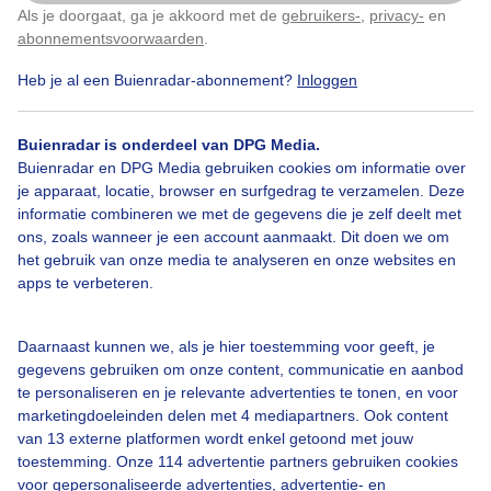
Als je doorgaat, ga je akkoord met de
gebruikers-
,
privacy-
en
Klik
hier
om dit aan te passen
abonnementsvoorwaarden
.
Heb je al een Buienradar-abonnement?
Inloggen
Vrijzonnigweer
Tshirt
Lenteachtig
Buienradar is onderdeel van DPG Media.
Buienradar en DPG Media gebruiken cookies om informatie over
je apparaat, locatie, browser en surfgedrag te verzamelen. Deze
Bekijk slideshow
informatie combineren we met de gegevens die je zelf deelt met
ons, zoals wanneer je een account aanmaakt. Dit doen we om
het gebruik van onze media te analyseren en onze websites en
apps te verbeteren.
Een moment geduld aub...
Daarnaast kunnen we, als je hier toestemming voor geeft, je
gegevens gebruiken om onze content, communicatie en aanbod
te personaliseren en je relevante advertenties te tonen, en voor
marketingdoeleinden delen met 4 mediapartners. Ook content
van 13 externe platformen wordt enkel getoond met jouw
toestemming. Onze 114 advertentie partners gebruiken cookies
voor gepersonaliseerde advertenties, advertentie- en