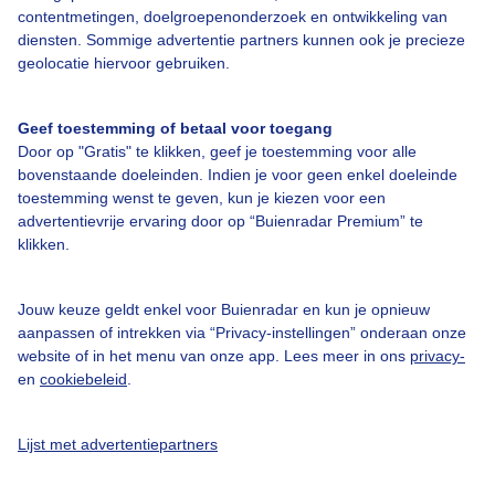
Over Buienradar
contentmetingen, doelgroepenonderzoek en ontwikkeling van
diensten. Sommige advertentie partners kunnen ook je precieze
geolocatie hiervoor gebruiken.
Bedrijfsgegevens
Veelgestelde vragen
Geef toestemming of betaal voor toegang
Door op "Gratis" te klikken, geef je toestemming voor alle
Contact
bovenstaande doeleinden. Indien je voor geen enkel doeleinde
Toegankelijkheid
toestemming wenst te geven, kun je kiezen voor een
advertentievrije ervaring door op “Buienradar Premium” te
Gebruikersvoorwaarden
klikken.
Adverteren
Buienradar Team
Jouw keuze geldt enkel voor Buienradar en kun je opnieuw
aanpassen of intrekken via “Privacy-instellingen” onderaan onze
Privacy beleid
website of in het menu van onze app. Lees meer in ons
privacy-
en
cookiebeleid
.
Cookie beleid
Privacy instellingen
Lijst met advertentiepartners
Gratis weerdata