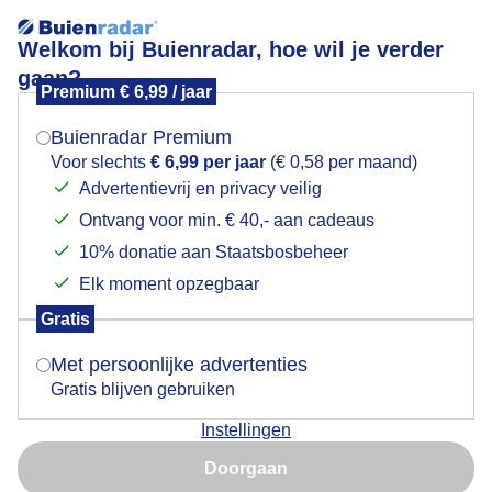
Welkom bij Buienradar, hoe wil je verder
gaan?
Premium € 6,99 / jaar
Mogen we je locatie gebruiken voor het
Vrij zonnig/ Lenteachtig / Tshirt
weer?
Buienradar Premium
Voor slechts
€ 6,99 per jaar
(€ 0,58 per maand)
Advertentievrij en privacy veilig
Ontvang voor min. € 40,- aan cadeaus
Indien je hier nog geen akkoord op hebt gegeven,
verschijnt er zo een pop-up uit je browser waarin
10% donatie aan Staatsbosbeheer
deze toestemming gevraagd wordt.
Elk moment opzegbaar
Gratis
Is goed, toon de popup
Met persoonlijke advertenties
Gratis blijven gebruiken
Vrij zonnig het voelt een beetje lenteachtig zelfs de jas
Instellingen
is omgeknoopt en wandelen in Tshirt
Nu niet, misschien later
Doorgaan
Door: ria brasser
Gemaakt: 04-02-2021, 238x bekeken
Gebruik je Safari en wil je niet elke dag deze pop-up zien?