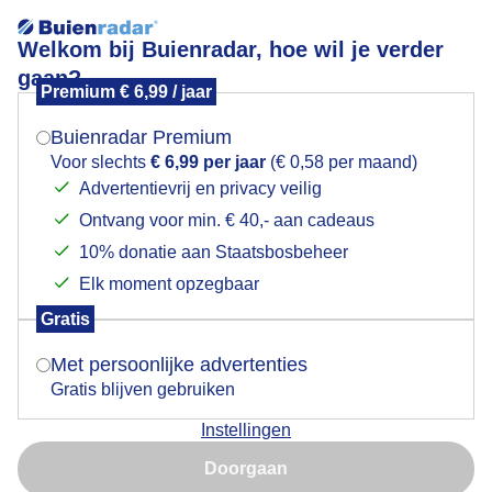
Welkom bij Buienradar, hoe wil je verder
gaan?
Premium € 6,99 / jaar
Mogen we je locatie gebruiken voor het
Steenloper
weer?
Buienradar Premium
Voor slechts
€ 6,99 per jaar
(€ 0,58 per maand)
Advertentievrij en privacy veilig
Ontvang voor min. € 40,- aan cadeaus
Indien je hier nog geen akkoord op hebt gegeven,
verschijnt er zo een pop-up uit je browser waarin
10% donatie aan Staatsbosbeheer
deze toestemming gevraagd wordt.
Elk moment opzegbaar
Gratis
Is goed, toon de popup
Met persoonlijke advertenties
Gratis blijven gebruiken
De steenloper geniet van zijn vismaaltje
Instellingen
Nu niet, misschien later
Door: ria brasser
Gemaakt: 01-02-2021, 467x bekeken
Doorgaan
Gebruik je Safari en wil je niet elke dag deze pop-up zien?