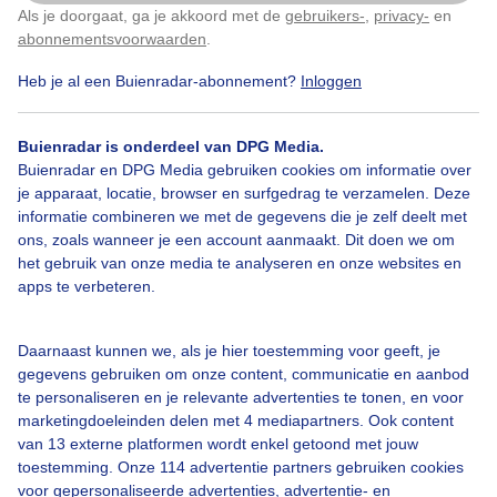
Als je doorgaat, ga je akkoord met de
gebruikers-
,
privacy-
en
Klik
hier
om dit aan te passen
abonnementsvoorwaarden
.
1
Heb je al een Buienradar-abonnement?
Inloggen
Steenloper
Vismaaltje
Buienradar is onderdeel van DPG Media.
Buienradar en DPG Media gebruiken cookies om informatie over
Bekijk slideshow
je apparaat, locatie, browser en surfgedrag te verzamelen. Deze
informatie combineren we met de gegevens die je zelf deelt met
ons, zoals wanneer je een account aanmaakt. Dit doen we om
het gebruik van onze media te analyseren en onze websites en
apps te verbeteren.
Een moment geduld aub...
Daarnaast kunnen we, als je hier toestemming voor geeft, je
gegevens gebruiken om onze content, communicatie en aanbod
te personaliseren en je relevante advertenties te tonen, en voor
marketingdoeleinden delen met 4 mediapartners. Ook content
van 13 externe platformen wordt enkel getoond met jouw
toestemming. Onze 114 advertentie partners gebruiken cookies
voor gepersonaliseerde advertenties, advertentie- en