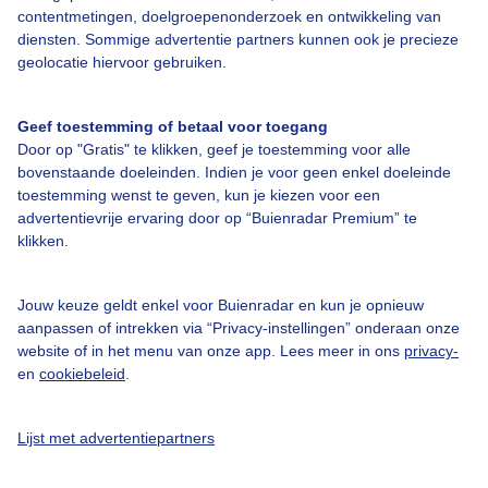
Over Buienradar
contentmetingen, doelgroepenonderzoek en ontwikkeling van
diensten. Sommige advertentie partners kunnen ook je precieze
geolocatie hiervoor gebruiken.
Bedrijfsgegevens
Veelgestelde vragen
Geef toestemming of betaal voor toegang
Contact
Door op "Gratis" te klikken, geef je toestemming voor alle
bovenstaande doeleinden. Indien je voor geen enkel doeleinde
Toegankelijkheid
toestemming wenst te geven, kun je kiezen voor een
advertentievrije ervaring door op “Buienradar Premium” te
Gebruikersvoorwaarden
klikken.
Adverteren
Buienradar Team
Jouw keuze geldt enkel voor Buienradar en kun je opnieuw
aanpassen of intrekken via “Privacy-instellingen” onderaan onze
Privacy beleid
website of in het menu van onze app. Lees meer in ons
privacy-
Cookie beleid
en
cookiebeleid
.
Privacy instellingen
Lijst met advertentiepartners
Gratis weerdata