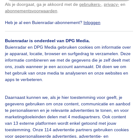
Als je doorgaat, ga je akkoord met de
gebruikers-
,
privacy-
en
Klik
hier
om dit aan te passen
abonnementsvoorwaarden
.
3
Heb je al een Buienradar-abonnement?
Inloggen
Maancorona
Wind
Wolken
Buienradar is onderdeel van DPG Media.
Buienradar en DPG Media gebruiken cookies om informatie over
Bekijk slideshow
je apparaat, locatie, browser en surfgedrag te verzamelen. Deze
informatie combineren we met de gegevens die je zelf deelt met
ons, zoals wanneer je een account aanmaakt. Dit doen we om
het gebruik van onze media te analyseren en onze websites en
apps te verbeteren.
Een moment geduld aub...
Daarnaast kunnen we, als je hier toestemming voor geeft, je
gegevens gebruiken om onze content, communicatie en aanbod
te personaliseren en je relevante advertenties te tonen, en voor
marketingdoeleinden delen met 4 mediapartners. Ook content
van 13 externe platformen wordt enkel getoond met jouw
toestemming. Onze 114 advertentie partners gebruiken cookies
voor gepersonaliseerde advertenties, advertentie- en