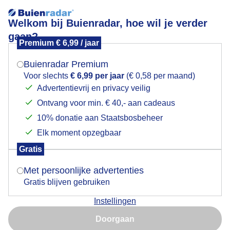
Welkom bij Buienradar, hoe wil je verder
gaan?
Premium € 6,99 / jaar
Mogen we je locatie gebruiken voor het
Corona rond de maan
weer?
Buienradar Premium
Voor slechts
€ 6,99 per jaar
(€ 0,58 per maand)
Advertentievrij en privacy veilig
Ontvang voor min. € 40,- aan cadeaus
Indien je hier nog geen akkoord op hebt gegeven,
verschijnt er zo een pop-up uit je browser waarin
10% donatie aan Staatsbosbeheer
deze toestemming gevraagd wordt.
Elk moment opzegbaar
Gratis
Is goed, toon de popup
Met persoonlijke advertenties
Gratis blijven gebruiken
Circa 20:00 uur
Instellingen
Nu niet, misschien later
Door: rob van den Berg
Gemaakt: 26-01-2021, 916x bekeken
Doorgaan
Gebruik je Safari en wil je niet elke dag deze pop-up zien?