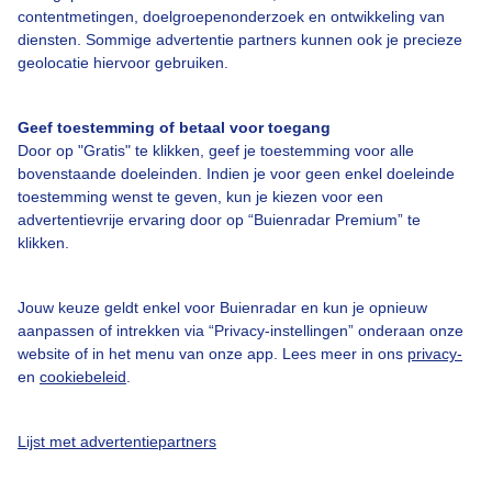
Over Buienradar
contentmetingen, doelgroepenonderzoek en ontwikkeling van
diensten. Sommige advertentie partners kunnen ook je precieze
geolocatie hiervoor gebruiken.
Bedrijfsgegevens
Veelgestelde vragen
Geef toestemming of betaal voor toegang
Contact
Door op "Gratis" te klikken, geef je toestemming voor alle
bovenstaande doeleinden. Indien je voor geen enkel doeleinde
Toegankelijkheid
toestemming wenst te geven, kun je kiezen voor een
advertentievrije ervaring door op “Buienradar Premium” te
Gebruikersvoorwaarden
klikken.
Adverteren
Buienradar Team
Jouw keuze geldt enkel voor Buienradar en kun je opnieuw
aanpassen of intrekken via “Privacy-instellingen” onderaan onze
Privacy beleid
website of in het menu van onze app. Lees meer in ons
privacy-
Cookie beleid
en
cookiebeleid
.
Privacy instellingen
Lijst met advertentiepartners
Gratis weerdata