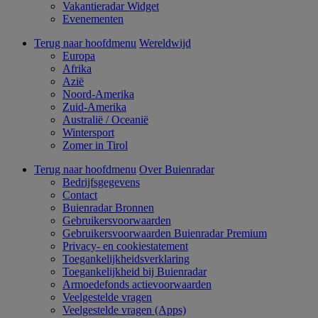
Vakantieradar Widget
Evenementen
Terug naar hoofdmenu
Wereldwijd
Europa
Afrika
Azië
Noord-Amerika
Zuid-Amerika
Australië / Oceanië
Wintersport
Zomer in Tirol
Terug naar hoofdmenu
Over Buienradar
Bedrijfsgegevens
Contact
Buienradar Bronnen
Gebruikersvoorwaarden
Gebruikersvoorwaarden Buienradar Premium
Privacy- en cookiestatement
Toegankelijkheidsverklaring
Toegankelijkheid bij Buienradar
Armoedefonds actievoorwaarden
Veelgestelde vragen
Veelgestelde vragen (Apps)