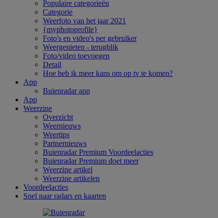
Populaire categorieën
Categorie
Weerfoto van het jaar 2021
{myphotoprofile}
Foto's en video's per gebruiker
Weergenieten - terugblik
Foto/video toevoegen
Detail
Hoe heb ik meer kans om op tv te komen?
App
Buienradar app
App
Weerzine
Overzicht
Weernieuws
Weertips
Partnernieuws
Buienradar Premium Voordeelacties
Buienradar Premium doet meer
Weerzine artikel
Weerzine artikelen
Voordeelacties
Snel naar radars en kaarten