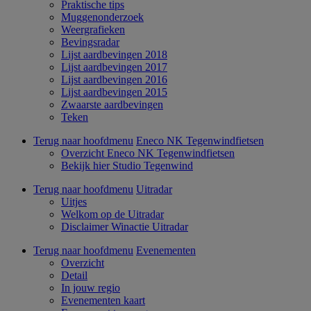
Praktische tips
Muggenonderzoek
Weergrafieken
Bevingsradar
Lijst aardbevingen 2018
Lijst aardbevingen 2017
Lijst aardbevingen 2016
Lijst aardbevingen 2015
Zwaarste aardbevingen
Teken
Terug naar hoofdmenu
Eneco NK Tegenwindfietsen
Overzicht Eneco NK Tegenwindfietsen
Bekijk hier Studio Tegenwind
Terug naar hoofdmenu
Uitradar
Uitjes
Welkom op de Uitradar
Disclaimer Winactie Uitradar
Terug naar hoofdmenu
Evenementen
Overzicht
Detail
In jouw regio
Evenementen kaart