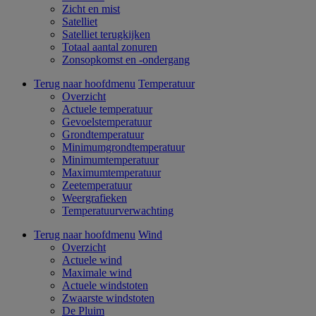
Zicht en mist
Satelliet
Satelliet terugkijken
Totaal aantal zonuren
Zonsopkomst en -ondergang
Terug naar hoofdmenu
Temperatuur
Overzicht
Actuele temperatuur
Gevoelstemperatuur
Grondtemperatuur
Minimumgrondtemperatuur
Minimumtemperatuur
Maximumtemperatuur
Zeetemperatuur
Weergrafieken
Temperatuurverwachting
Terug naar hoofdmenu
Wind
Overzicht
Actuele wind
Maximale wind
Actuele windstoten
Zwaarste windstoten
De Pluim