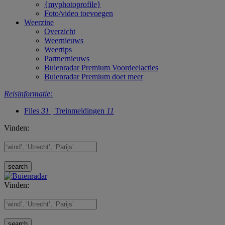
{myphotoprofile}
Foto/video toevoegen
Weerzine
Overzicht
Weernieuws
Weertips
Partnernieuws
Buienradar Premium Voordeelacties
Buienradar Premium doet meer
Reisinformatie:
Files
31
| Treinmeldingen
11
Vinden:
Vinden: