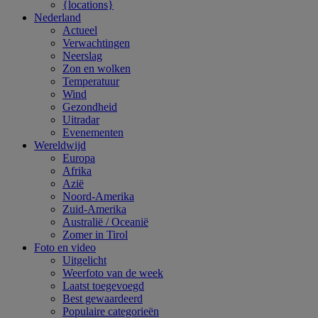
{locations}
Nederland
Actueel
Verwachtingen
Neerslag
Zon en wolken
Temperatuur
Wind
Gezondheid
Uitradar
Evenementen
Wereldwijd
Europa
Afrika
Azië
Noord-Amerika
Zuid-Amerika
Australië / Oceanië
Zomer in Tirol
Foto en video
Uitgelicht
Weerfoto van de week
Laatst toegevoegd
Best gewaardeerd
Populaire categorieën