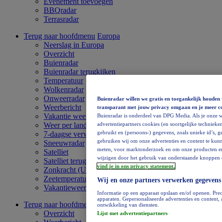
Evenement toevoegen
BBQradar
Terrasradar
Terug naar hoofdmenu
Europa
Neerslag in Europa
Overzicht
Buienradar
Buienradar terugkijken
Temperatuur
Wolkenradar
Onweerradar
Buienradar willen we gratis en toegankelijk houden 
Weerbericht
transparant met jouw privacy omgaan en je meer c
Vakantie weervideo
Buienradar is onderdeel van DPG Media. Als je onze w
advertentiepartners cookies (en soortgelijke technieken
Weer per land
gebruikt en (persoons-) gegevens, zoals unieke id’s, 
7-daagse verwachting
gebruiken wij om onze advertenties en content te kunn
Sneeuwradar
meten, voor marktonderzoek en om onze producten en di
Satelliet
wijzigen door het gebruik van onderstaande knoppen o
Satelliet terugkijken
vind je in ons privacy statement.
Zonkracht (UV)
Zeetemperatuur
Wij en onze partners verwerken gegevens
Vakantieweer
Informatie op een apparaat opslaan en/of openen. Prec
apparaten. Gepersonaliseerde advertenties en content
Terug naar hoofdmenu
Afrika
ontwikkeling van diensten.
Overzicht
Lijst met advertentiepartners