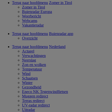
Terug naar hoofdmenu
Zomer in Tirol
Zomer in Tirol
Buienradar Europa
Weerbericht
Webcams
Vakantieradar
Terug naar hoofdmenu
Buienradar app
Overzicht
Terug naar hoofdmenu
Nederland
Actueel
Verwachtingen
Neerslag
Zon en wolken
Temperatuur
Wind
Schaatsen
Winter
Gezondheid
Eneco NK Tegenwindfietsen
Muggen redirect
Terras redirect
UV-radar redirect
Uitradar