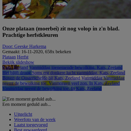
Onze plataan (moerbei) zit nog volop in z'n blad.
Prachtige herfstkleuren
Door: Geeske Harkema
Gemaakt: 16-11-2020, 658x bekeken
Plataan
Herfst
Bekijk slideshow
Kats, Zeeland
Vanmiddag toenemende bewolking. Kats, Zeeland
Het blijft droog
Soms erg donkere lucht vanmiddag. Kats, Zeeland
Boven de Oosterschelde bij Kats, Zeeland Vanmiddag
Vanmiddag
neemt de bewolking toe. Vanmorgen veel zon. In Kats, Zeeland
Vanmiddag neemt de bewolking toe. In Kats, Zeeland
Een moment geduld aub...
Uitgelicht
Weerfoto van de week
Laatst toegevoegd
Best gewaardeerd