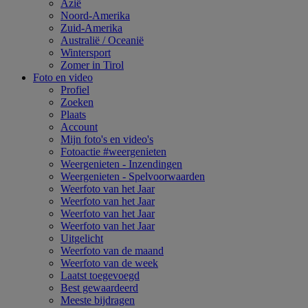
Azië
Noord-Amerika
Zuid-Amerika
Australië / Oceanië
Wintersport
Zomer in Tirol
Foto en video
Profiel
Zoeken
Plaats
Account
Mijn foto's en video's
Fotoactie #weergenieten
Weergenieten - Inzendingen
Weergenieten - Spelvoorwaarden
Weerfoto van het Jaar
Weerfoto van het Jaar
Weerfoto van het Jaar
Weerfoto van het Jaar
Uitgelicht
Weerfoto van de maand
Weerfoto van de week
Laatst toegevoegd
Best gewaardeerd
Meeste bijdragen