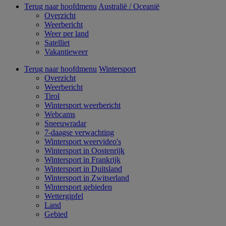
Terug naar hoofdmenu
Australië / Oceanië
Overzicht
Weerbericht
Weer per land
Satelliet
Vakantieweer
Terug naar hoofdmenu
Wintersport
Overzicht
Weerbericht
Tirol
Wintersport weerbericht
Webcams
Sneeuwradar
7-daagse verwachting
Wintersport weervideo's
Wintersport in Oostenrijk
Wintersport in Frankrijk
Wintersport in Duitsland
Wintersport in Zwitserland
Wintersport gebieden
Wettergipfel
Land
Gebied