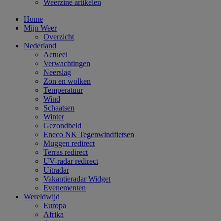
Weerzine artikelen
Home
Mijn Weer
Overzicht
Nederland
Actueel
Verwachtingen
Neerslag
Zon en wolken
Temperatuur
Wind
Schaatsen
Winter
Gezondheid
Eneco NK Tegenwindfietsen
Muggen redirect
Terras redirect
UV-radar redirect
Uitradar
Vakantieradar Widget
Evenementen
Wereldwijd
Europa
Afrika