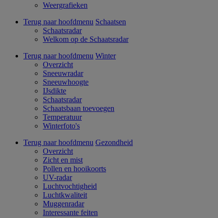
Weergrafieken
Terug naar hoofdmenu
Schaatsen
Schaatsradar
Welkom op de Schaatsradar
Terug naar hoofdmenu
Winter
Overzicht
Sneeuwradar
Sneeuwhoogte
IJsdikte
Schaatsradar
Schaatsbaan toevoegen
Temperatuur
Winterfoto's
Terug naar hoofdmenu
Gezondheid
Overzicht
Zicht en mist
Pollen en hooikoorts
UV-radar
Luchtvochtigheid
Luchtkwaliteit
Muggenradar
Interessante feiten