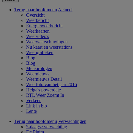
Terug naar hoofdmenu
Actueel
Overzicht
Weerbericht
Energieweerbericht
Weerkaarten
Weervideo's
Weerwaarschuwingen
Nu kaart en weerstations
Weergrafieken
Blog
Blog
Meteorologen
Weernieuws
Weernieuws Detail
Weerfoto van het jaar 2016
Helga's powerdate
RTL Weer Zoemt In
Verkeer
Link in bio
Lente
Terug naar hoofdmenu
Verwachtingen
5-daagse verwachting
De Pluim