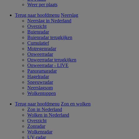
Weer per plaats
Terug naar hoofdmenu
Neerslag
Neerslag in Nederland
Overzicht
Buienradar
Buienradar terugkijken
Cumulatief
Motregenradar
Onweerradar
Onweerradar terugkijken
Onweerradar - LIVE
Panoramaradar
Hagelradar
Sneeuwradar
Neerslagsom
Wolkentoppen
Terug naar hoofdmenu
Zon en wolken
Zon in Nederland
Wolken in Nederland
Overzicht
Zonradar
Wolkenradar
UV-radar