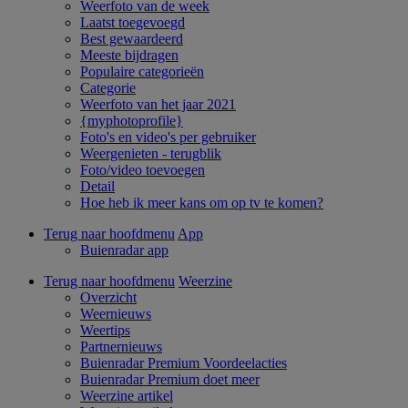
Weerfoto van de week
Laatst toegevoegd
Best gewaardeerd
Meeste bijdragen
Populaire categorieën
Categorie
Weerfoto van het jaar 2021
{myphotoprofile}
Foto's en video's per gebruiker
Weergenieten - terugblik
Foto/video toevoegen
Detail
Hoe heb ik meer kans om op tv te komen?
Terug naar hoofdmenu
App
Buienradar app
Terug naar hoofdmenu
Weerzine
Overzicht
Weernieuws
Weertips
Partnernieuws
Buienradar Premium Voordeelacties
Buienradar Premium doet meer
Weerzine artikel