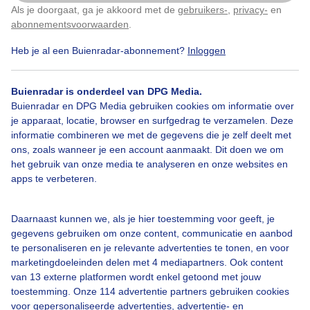
Als je doorgaat, ga je akkoord met de
gebruikers-
,
privacy-
en
Klik
hier
om dit aan te passen
abonnementsvoorwaarden
.
Vanmiddag rond kwart voor vijf in Velserbroek. Na de
hele dag regenen is het eindelijk droog en er is zelfs
Heb je al een Buienradar-abonnement?
Inloggen
een beetje blauwe lucht te zien!
Buienradar is onderdeel van DPG Media.
Door: Yvonne Raphael
Gemaakt: 05-10-2020, 179x bekeken
Buienradar en DPG Media gebruiken cookies om informatie over
je apparaat, locatie, browser en surfgedrag te verzamelen. Deze
informatie combineren we met de gegevens die je zelf deelt met
ons, zoals wanneer je een account aanmaakt. Dit doen we om
het gebruik van onze media te analyseren en onze websites en
Beetjeblauw
Eindelijkdroog
Wolken
apps te verbeteren.
Daarnaast kunnen we, als je hier toestemming voor geeft, je
Bekijk slideshow
gegevens gebruiken om onze content, communicatie en aanbod
te personaliseren en je relevante advertenties te tonen, en voor
marketingdoeleinden delen met 4 mediapartners. Ook content
van 13 externe platformen wordt enkel getoond met jouw
toestemming. Onze 114 advertentie partners gebruiken cookies
voor gepersonaliseerde advertenties, advertentie- en