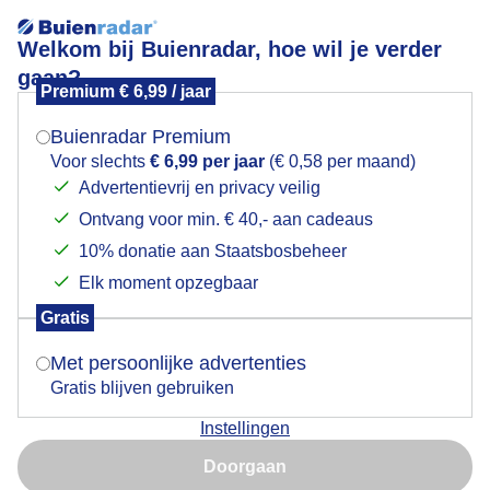
Welkom bij Buienradar, hoe wil je verder
gaan?
Premium € 6,99 / jaar
Mogen we je locatie gebruiken voor het
Lees meer.
weer?
Buienradar Premium
Eindelijk droog!
Voor slechts
€ 6,99 per jaar
(€ 0,58 per maand)
Advertentievrij en privacy veilig
Ontvang voor min. € 40,- aan cadeaus
Indien je hier nog geen akkoord op hebt gegeven,
verschijnt er zo een pop-up uit je browser waarin
10% donatie aan Staatsbosbeheer
deze toestemming gevraagd wordt.
Elk moment opzegbaar
Gratis
Is goed, toon de popup
Met persoonlijke advertenties
Gratis blijven gebruiken
Instellingen
Nu niet, misschien later
Doorgaan
Gebruik je Safari en wil je niet elke dag deze pop-up zien?