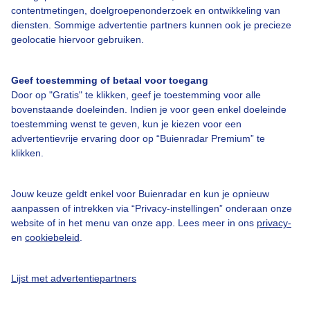
Een moment geduld aub...
contentmetingen, doelgroepenonderzoek en ontwikkeling van
diensten. Sommige advertentie partners kunnen ook je precieze
geolocatie hiervoor gebruiken.
Geef toestemming of betaal voor toegang
Door op "Gratis" te klikken, geef je toestemming voor alle
Over Buienradar
bovenstaande doeleinden. Indien je voor geen enkel doeleinde
toestemming wenst te geven, kun je kiezen voor een
advertentievrije ervaring door op “Buienradar Premium” te
Bedrijfsgegevens
klikken.
Veelgestelde vragen
Jouw keuze geldt enkel voor Buienradar en kun je opnieuw
Contact
aanpassen of intrekken via “Privacy-instellingen” onderaan onze
Toegankelijkheid
website of in het menu van onze app. Lees meer in ons
privacy-
en
cookiebeleid
.
Gebruikersvoorwaarden
Adverteren
Lijst met advertentiepartners
Buienradar Team