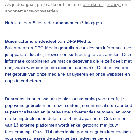
Als je doorgaat, ga je akkoord met de
gebruikers-
,
privacy-
en
Klik
hier
om dit aan te passen
abonnementsvoorwaarden
.
Heb je al een Buienradar-abonnement?
Inloggen
Herfstkleuren
Herstbladeren
Herfst
Buienradar is onderdeel van DPG Media.
Buienradar en DPG Media gebruiken cookies om informatie over
Bekijk slideshow
je apparaat, locatie, browser en surfgedrag te verzamelen. Deze
informatie combineren we met de gegevens die je zelf deelt met
ons, zoals wanneer je een account aanmaakt. Dit doen we om
het gebruik van onze media te analyseren en onze websites en
apps te verbeteren.
Een moment geduld aub...
Daarnaast kunnen we, als je hier toestemming voor geeft, je
gegevens gebruiken om onze content, communicatie en aanbod
te personaliseren en je relevante advertenties te tonen, en voor
marketingdoeleinden delen met 4 mediapartners. Ook content
van 13 externe platformen wordt enkel getoond met jouw
toestemming. Onze 114 advertentie partners gebruiken cookies
voor gepersonaliseerde advertenties, advertentie- en
Over Buienradar