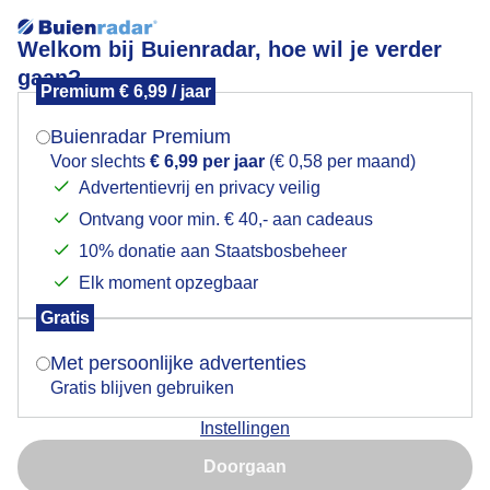
Welkom bij Buienradar, hoe wil je verder
gaan?
Premium € 6,99 / jaar
Mogen we je locatie gebruiken voor het
Herfstkleuren
weer?
Buienradar Premium
Voor slechts
€ 6,99 per jaar
(€ 0,58 per maand)
Advertentievrij en privacy veilig
Ontvang voor min. € 40,- aan cadeaus
Indien je hier nog geen akkoord op hebt gegeven,
verschijnt er zo een pop-up uit je browser waarin
10% donatie aan Staatsbosbeheer
deze toestemming gevraagd wordt.
Elk moment opzegbaar
Gratis
Is goed, toon de popup
Met persoonlijke advertenties
Gratis blijven gebruiken
Herfstkleuren
Instellingen
Nu niet, misschien later
Door: Cynthia van Leusden
Gemaakt: 01-10-2020, 190x bekeken
Doorgaan
Gebruik je Safari en wil je niet elke dag deze pop-up zien?