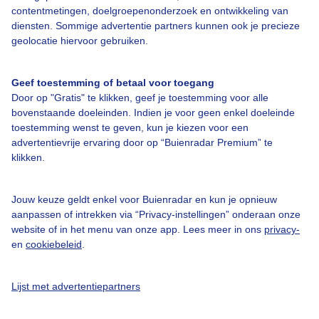
contentmetingen, doelgroepenonderzoek en ontwikkeling van
diensten. Sommige advertentie partners kunnen ook je precieze
Bedrijfsgegevens
geolocatie hiervoor gebruiken.
Veelgestelde vragen
Geef toestemming of betaal voor toegang
Contact
Door op "Gratis" te klikken, geef je toestemming voor alle
Toegankelijkheid
bovenstaande doeleinden. Indien je voor geen enkel doeleinde
toestemming wenst te geven, kun je kiezen voor een
Gebruikersvoorwaarden
advertentievrije ervaring door op “Buienradar Premium” te
klikken.
Adverteren
Buienradar Team
Jouw keuze geldt enkel voor Buienradar en kun je opnieuw
Privacy beleid
aanpassen of intrekken via “Privacy-instellingen” onderaan onze
website of in het menu van onze app. Lees meer in ons
privacy-
Cookie beleid
en
cookiebeleid
.
Privacy instellingen
Gratis weerdata
Lijst met advertentiepartners
@BuienradarNL