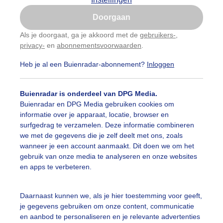
Is goed, toon de popup
Doorgaan
Nu niet, misschien later
Als je doorgaat, ga je akkoord met de
gebruikers-
,
privacy-
en
abonnementsvoorwaarden
.
Gebruik je Safari en wil je niet elke dag deze pop-up
zien?
Heb je al een Buienradar-abonnement?
Inloggen
Klik
hier
om dit aan te passen
Buienradar is onderdeel van DPG Media.
Buienradar en DPG Media gebruiken cookies om
informatie over je apparaat, locatie, browser en
surfgedrag te verzamelen. Deze informatie combineren
we met de gegevens die je zelf deelt met ons, zoals
wanneer je een account aanmaakt. Dit doen we om het
gebruik van onze media te analyseren en onze websites
isende 'vliegtuigstrepen! Lang niet gezien. Wij (vliegend 
en apps te verbeteren.
r: Monique Bormans
Gemaakt: 07-04-2020, 384x bekeken
Daarnaast kunnen we, als je hier toestemming voor geeft,
hemtrails
#blauwelucht
je gegevens gebruiken om onze content, communicatie
en aanbod te personaliseren en je relevante advertenties