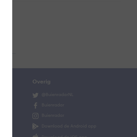
 aub...
Overig
@BuienradarNL
Buienradar
Buienradar
Download de Android app