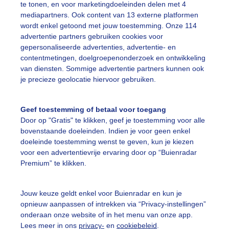
te tonen, en voor marketingdoeleinden delen met 4
mediapartners. Ook content van 13 externe platformen
ekijk slideshow
wordt enkel getoond met jouw toestemming. Onze 114
advertentie partners gebruiken cookies voor
gepersonaliseerde advertenties, advertentie- en
contentmetingen, doelgroepenonderzoek en ontwikkeling
van diensten. Sommige advertentie partners kunnen ook
je precieze geolocatie hiervoor gebruiken.
Een moment geduld
Geef toestemming of betaal voor toegang
Door op "Gratis" te klikken, geef je toestemming voor alle
bovenstaande doeleinden. Indien je voor geen enkel
uienradar
Mijn weer
doeleinde toestemming wenst te geven, kun je kiezen
voor een advertentievrije ervaring door op “Buienradar
fsgegevens
De Bilt
Premium” te klikken.
stelde vragen
Jouw keuze geldt enkel voor Buienradar en kun je
t
opnieuw aanpassen of intrekken via “Privacy-instellingen”
elijkheid
onderaan onze website of in het menu van onze app.
Lees meer in ons
privacy-
en
cookiebeleid
.
kersvoorwaarden