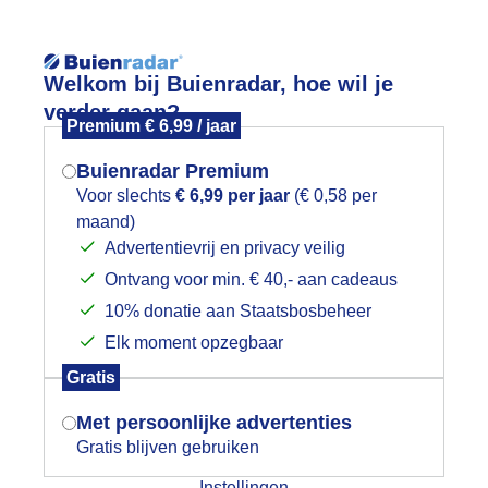
Reisinforma
Lees meer.
Welkom bij Buienradar, hoe wil je
verder gaan?
Premium € 6,99 / jaar
wijd
Foto en video
Weerzine
Buienradar Premium
Zoeken in 
Voor slechts
€ 6,99 per jaar
(€ 0,58 per
maand)
Mogen we je locatie gebruiken voor
uchtkus
Advertentievrij en privacy veilig
het weer?
Ontvang voor min. € 40,- aan cadeaus
10% donatie aan Staatsbosbeheer
Elk moment opzegbaar
Indien je hier nog geen akkoord op hebt
Gratis
gegeven, verschijnt er zo een pop-up uit
je browser waarin deze toestemming
Met persoonlijke advertenties
gevraagd wordt.
Gratis blijven gebruiken
Instellingen