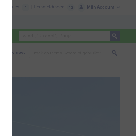
tie:
Files
| Treinmeldingen
Mijn Account
1
12
foto & video: