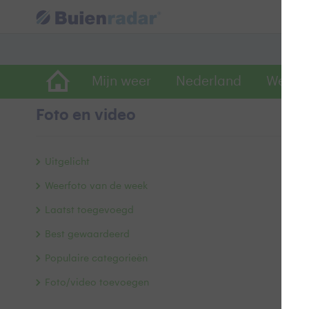
Mijn weer
Nederland
Wereld
Foto en video
L
Uitgelicht
Weerfoto van de week
Laatst toegevoegd
Best gewaardeerd
Populaire categorieën
Foto/video toevoegen