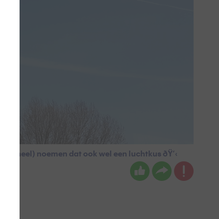
personeel) noemen dat ook wel een luchtkus ðŸ’‹