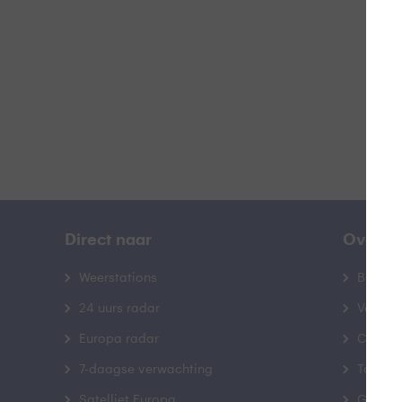
B
Direct naar
Over B
Weerstations
Bedrij
24 uurs radar
Veelge
Europa radar
Contac
7-daagse verwachting
Toegank
Satelliet Europa
Gebrui