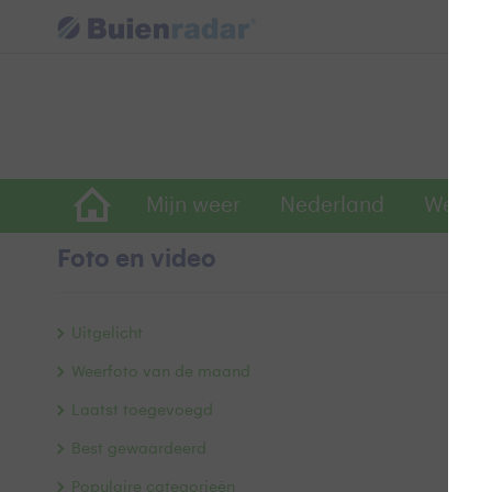
Mijn weer
Nederland
Wereld
Foto en video
C
Uitgelicht
Weerfoto van de maand
Laatst toegevoegd
Best gewaardeerd
Populaire categorieën