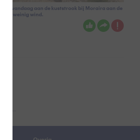
ruin vandaag aan de kuststrook bij Moraira aan de
kt en weinig wind.
 aub...
Overig