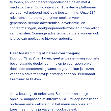
te tonen, en voor marketingdoeleinden delen met 4
en code ORANJE zoals in Nederland, maar code blauw en b
mediapartners. Ook content van 13 externe platformen
sta Blanca. Schitterend weer ongeveer 20 graden onbewol
wordt enkel getoond met jouw toestemming. Onze 114
advertentie partners gebruiken cookies voor
r: Elly Meijer-Willemsen
Gemaakt: 11-02-2020, 674x bekeken
gepersonaliseerde advertenties, advertentie- en
contentmetingen, doelgroepenonderzoek en ontwikkeling
van diensten. Sommige advertentie partners kunnen ook
uststrook
Zon
je precieze geolocatie hiervoor gebruiken.
Geef toestemming of betaal voor toegang
ekijk slideshow
Door op "Gratis" te klikken, geef je toestemming voor alle
bovenstaande doeleinden. Indien je voor geen enkel
doeleinde toestemming wenst te geven, kun je kiezen
voor een advertentievrije ervaring door op “Buienradar
Premium” te klikken.
Een moment geduld
Jouw keuze geldt enkel voor Buienradar en kun je
opnieuw aanpassen of intrekken via “Privacy-instellingen”
onderaan onze website of in het menu van onze app.
Lees meer in ons
privacy-
en
cookiebeleid
.
uienradar
Mijn weer