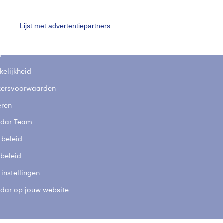
fsgegevens
De Bilt
Lijst met advertentiepartners
stelde vragen
t
elijkheid
kersvoorwaarden
eren
adar Team
 beleid
 beleid
 instellingen
adar op jouw website