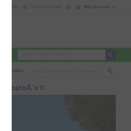
tie:
Files
| Treinmeldingen
Mijn Account
0
12
foto & video:
 CostaÂ´s !!