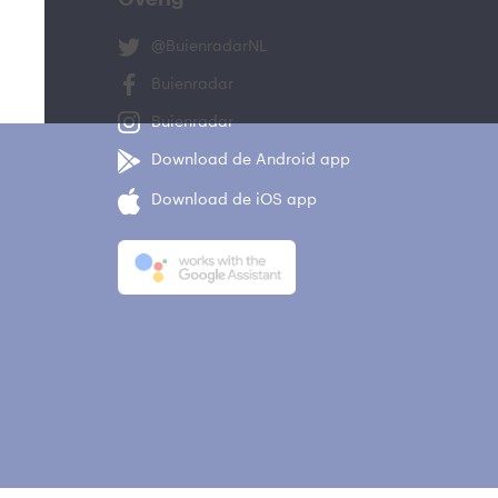
@BuienradarNL
Buienradar
Buienradar
Download de Android app
Download de iOS app