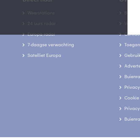
Weerstations
Bedrij
24 uurs radar
Veelge
Europa radar
Contac
7-daagse verwachting
Toegank
Satelliet Europa
Gebrui
Advert
Buienr
Privacy
Cookie
Privacy
Buienr