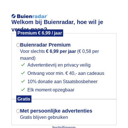
Reisinforma
Welkom bij Buienradar, hoe wil je
verder gaan?
Premium € 6,99 / jaar
Buienradar Premium
Voor slechts
€ 6,99 per jaar
(€ 0,58 per
wijd
Foto en video
Weerzine
maand)
Mogen we je locatie gebruiken voor
Advertentievrij en privacy veilig
het weer?
Zoeken in 
Ontvang voor min. € 40,- aan cadeaus
10% donatie aan Staatsbosbeheer
ode BLAUW en BRUIN vandaag aan de
Elk moment opzegbaar
Indien je hier nog geen akkoord op hebt
Gratis
gegeven, verschijnt er zo een pop-up uit
je browser waarin deze toestemming
Met persoonlijke advertenties
gevraagd wordt.
Gratis blijven gebruiken
Instellingen