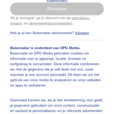
Is goed, toon de popup
Doorgaan
Nu niet, misschien later
Als je doorgaat, ga je akkoord met de
gebruikers-
,
privacy-
en
abonnementsvoorwaarden
.
Gebruik je Safari en wil je niet elke dag deze pop-up
zien?
Heb je al een Buienradar-abonnement?
Inloggen
Klik
hier
om dit aan te passen
Buienradar is onderdeel van DPG Media.
Buienradar en DPG Media gebruiken cookies om
informatie over je apparaat, locatie, browser en
surfgedrag te verzamelen. Deze informatie combineren
we met de gegevens die je zelf deelt met ons, zoals
wanneer je een account aanmaakt. Dit doen we om het
gebruik van onze media te analyseren en onze websites
en apps te verbeteren.
Daarnaast kunnen we, als je hier toestemming voor geeft,
je gegevens gebruiken om onze content, communicatie
en aanbod te personaliseren en je relevante advertenties