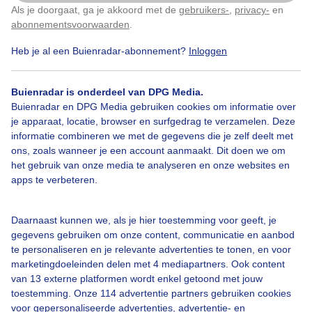
Als je doorgaat, ga je akkoord met de
gebruikers-
,
privacy-
en
Klik
hier
om dit aan te passen
abonnementsvoorwaarden
.
Door: Elvis Rademaker
Gemaakt: 16-01-2020, 258x bekeken
Heb je al een Buienradar-abonnement?
Inloggen
Buienradar is onderdeel van DPG Media.
Chemtrails
Zonnig
-strand
Buienradar en DPG Media gebruiken cookies om informatie over
je apparaat, locatie, browser en surfgedrag te verzamelen. Deze
informatie combineren we met de gegevens die je zelf deelt met
ons, zoals wanneer je een account aanmaakt. Dit doen we om
Bekijk slideshow
het gebruik van onze media te analyseren en onze websites en
apps te verbeteren.
Daarnaast kunnen we, als je hier toestemming voor geeft, je
gegevens gebruiken om onze content, communicatie en aanbod
Een moment geduld aub...
te personaliseren en je relevante advertenties te tonen, en voor
marketingdoeleinden delen met 4 mediapartners. Ook content
van 13 externe platformen wordt enkel getoond met jouw
toestemming. Onze 114 advertentie partners gebruiken cookies
voor gepersonaliseerde advertenties, advertentie- en