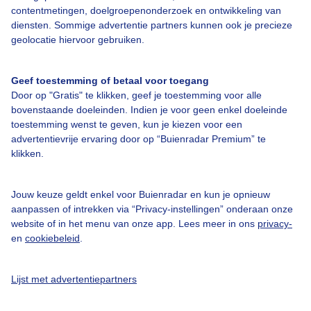
contentmetingen, doelgroepenonderzoek en ontwikkeling van
diensten. Sommige advertentie partners kunnen ook je precieze
Over Buienradar
geolocatie hiervoor gebruiken.
Bedrijfsgegevens
Geef toestemming of betaal voor toegang
Door op "Gratis" te klikken, geef je toestemming voor alle
Veelgestelde vragen
bovenstaande doeleinden. Indien je voor geen enkel doeleinde
toestemming wenst te geven, kun je kiezen voor een
Contact
advertentievrije ervaring door op “Buienradar Premium” te
Toegankelijkheid
klikken.
Gebruikersvoorwaarden
Jouw keuze geldt enkel voor Buienradar en kun je opnieuw
Adverteren
aanpassen of intrekken via “Privacy-instellingen” onderaan onze
Buienradar Team
website of in het menu van onze app. Lees meer in ons
privacy-
en
cookiebeleid
.
Privacy beleid
Cookie beleid
Lijst met advertentiepartners
Privacy instellingen