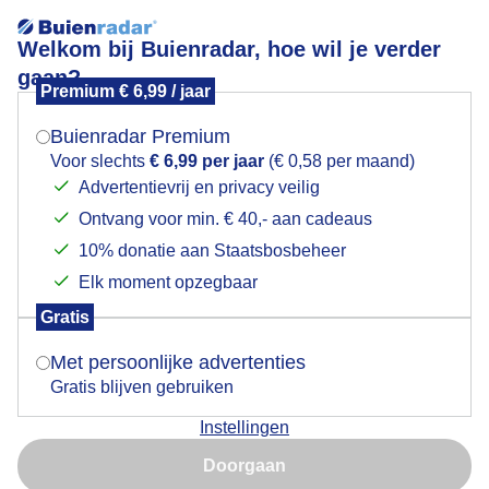
Welkom bij Buienradar, hoe wil je verder
gaan?
Premium € 6,99 / jaar
Mogen we je locatie gebruiken voor het
Veel Chemtrails in de lucht
weer?
Buienradar Premium
Voor slechts
€ 6,99 per jaar
(€ 0,58 per maand)
Advertentievrij en privacy veilig
Ontvang voor min. € 40,- aan cadeaus
Indien je hier nog geen akkoord op hebt gegeven,
verschijnt er zo een pop-up uit je browser waarin
10% donatie aan Staatsbosbeheer
deze toestemming gevraagd wordt.
Elk moment opzegbaar
Gratis
Is goed, toon de popup
Met persoonlijke advertenties
Gratis blijven gebruiken
Instellingen
Nu niet, misschien later
Vandaag een mooie ochtend, door de harde wind is
Doorgaan
het gevoelsmatig kouder dan dat het is op het strand.
Gebruik je Safari en wil je niet elke dag deze pop-up zien?