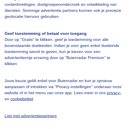
contentmetingen, doelgroepenonderzoek en ontwikkeling van
diensten. Sommige advertentie partners kunnen ook je precieze
geolocatie hiervoor gebruiken.
Over Buienradar
Geef toestemming of betaal voor toegang
Door op "Gratis" te klikken, geef je toestemming voor alle
Bedrijfsgegevens
bovenstaande doeleinden. Indien je voor geen enkel doeleinde
Veelgestelde vragen
toestemming wenst te geven, kun je kiezen voor een
advertentievrije ervaring door op “Buienradar Premium” te
Contact
klikken.
Toegankelijkheid
Gebruikersvoorwaarden
Jouw keuze geldt enkel voor Buienradar en kun je opnieuw
aanpassen of intrekken via “Privacy-instellingen” onderaan onze
Adverteren
website of in het menu van onze app. Lees meer in ons
privacy-
en
cookiebeleid
.
Buienradar Team
Privacy beleid
Lijst met advertentiepartners
Cookie beleid
Privacy instellingen