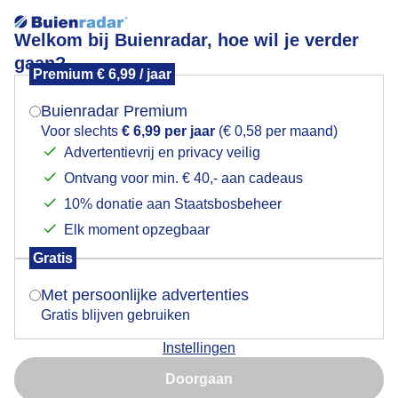
Welkom bij Buienradar, hoe wil je verder
gaan?
Premium € 6,99 / jaar
Mogen we je locatie gebruiken voor het
Lees meer.
weer?
Buienradar Premium
Michiel heeft natte voeten
Voor slechts
€ 6,99 per jaar
(€ 0,58 per maand)
Advertentievrij en privacy veilig
Ontvang voor min. € 40,- aan cadeaus
Indien je hier nog geen akkoord op hebt gegeven,
verschijnt er zo een pop-up uit je browser waarin
10% donatie aan Staatsbosbeheer
deze toestemming gevraagd wordt.
Elk moment opzegbaar
Gratis
Is goed, toon de popup
Met persoonlijke advertenties
Gratis blijven gebruiken
Instellingen
Nu niet, misschien later
Doorgaan
Gebruik je Safari en wil je niet elke dag deze pop-up zien?