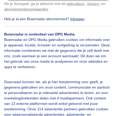
Een nat plein bij Michiel de Ruiter
Als je doorgaat, ga je akkoord met de
gebruikers-
,
privacy-
en
Klik
hier
om dit aan te passen
abonnementsvoorwaarden
.
Door: Anne-Marie van Iersel
Gemaakt: 23-12-2019, 227x bekeken
Heb je al een Buienradar-abonnement?
Inloggen
Buienradar is onderdeel van DPG Media.
Buienradar en DPG Media gebruiken cookies om informatie over
Michiel_de_Ruyter
Winter
Regen
je apparaat, locatie, browser en surfgedrag te verzamelen. Deze
informatie combineren we met de gegevens die je zelf deelt met
ons, zoals wanneer je een account aanmaakt. Dit doen we om
het gebruik van onze media te analyseren en onze websites en
Bekijk slideshow
apps te verbeteren.
Daarnaast kunnen we, als je hier toestemming voor geeft, je
gegevens gebruiken om onze content, communicatie en aanbod
te personaliseren en je relevante advertenties te tonen, en voor
marketingdoeleinden delen met 4 mediapartners. Ook content
Een moment geduld aub...
van 13 externe platformen wordt enkel getoond met jouw
toestemming. Onze 114 advertentie partners gebruiken cookies
voor gepersonaliseerde advertenties, advertentie- en