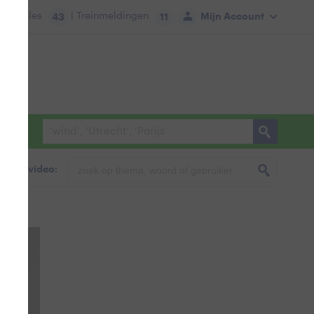
tie:
Files
| Treinmeldingen
Mijn Account
43
11
foto & video: