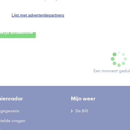
ropuit
Lijst met advertentiepartners
ekijk slideshow
Een moment geduld
uienradar
Mijn weer
fsgegevens
De Bilt
stelde vragen