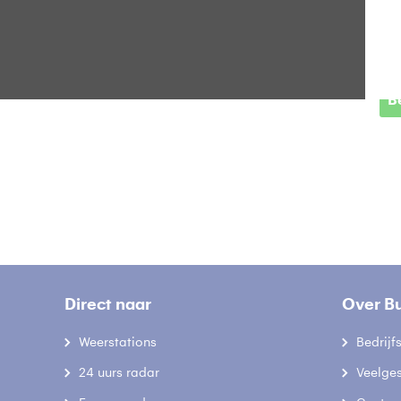
E
B
Direct naar
Over B
Weerstations
Bedrij
24 uurs radar
Veelge