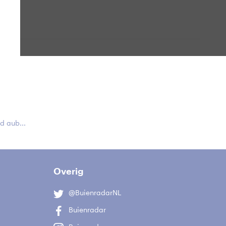
 aub...
Overig
@BuienradarNL
Buienradar