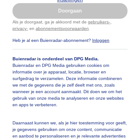
Is goed, toon de popup
Doorgaan
Nu niet, misschien later
Als je doorgaat, ga je akkoord met de
gebruikers-
,
privacy-
en
abonnementsvoorwaarden
.
Gebruik je Safari en wil je niet elke dag deze pop-up
zien?
Heb je al een Buienradar-abonnement?
Inloggen
Klik
hier
om dit aan te passen
Buienradar is onderdeel van DPG Media.
Buienradar en DPG Media gebruiken cookies om
informatie over je apparaat, locatie, browser en
surfgedrag te verzamelen. Deze informatie combineren
we met de gegevens die je zelf deelt met ons, zoals
wanneer je een account aanmaakt. Dit doen we om het
gebruik van onze media te analyseren en onze websites
en apps te verbeteren.
Daarnaast kunnen we, als je hier toestemming voor geeft,
je gegevens gebruiken om onze content, communicatie
en aanbod te personaliseren en je relevante advertenties