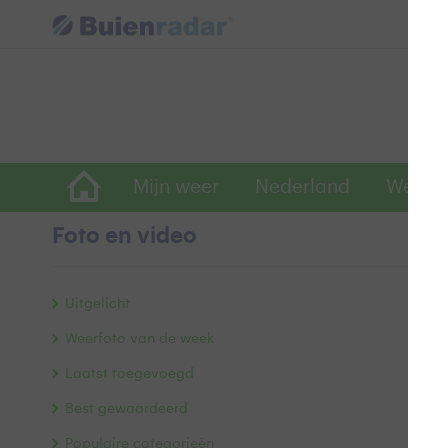
Mijn weer
Nederland
Wereld
Foto en video
Ku
Uitgelicht
Weerfoto van de week
Laatst toegevoegd
Best gewaardeerd
Populaire categorieën