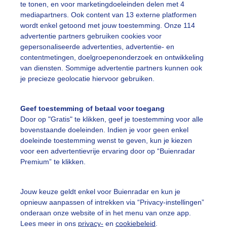
te tonen, en voor marketingdoeleinden delen met 4
mediapartners. Ook content van 13 externe platformen
wordt enkel getoond met jouw toestemming. Onze 114
advertentie partners gebruiken cookies voor
gepersonaliseerde advertenties, advertentie- en
contentmetingen, doelgroepenonderzoek en ontwikkeling
van diensten. Sommige advertentie partners kunnen ook
je precieze geolocatie hiervoor gebruiken.
Geef toestemming of betaal voor toegang
Door op "Gratis" te klikken, geef je toestemming voor alle
bovenstaande doeleinden. Indien je voor geen enkel
doeleinde toestemming wenst te geven, kun je kiezen
voor een advertentievrije ervaring door op “Buienradar
Premium” te klikken.
Jouw keuze geldt enkel voor Buienradar en kun je
issingen
opnieuw aanpassen of intrekken via “Privacy-instellingen”
onderaan onze website of in het menu van onze app.
r: Jolanda Breure
Gemaakt: 24-10-2019, 335x bekeken
Lees meer in ons
privacy-
en
cookiebeleid
.