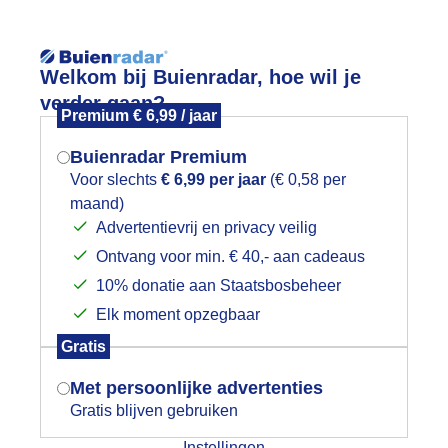
Reisinforma
Welkom bij Buienradar, hoe wil je
verder gaan?
Premium € 6,99 / jaar
Buienradar Premium
Voor slechts
€ 6,99 per jaar
(€ 0,58 per
wijd
Foto en video
Weerzine
maand)
Mogen we je locatie gebruiken voor
Advertentievrij en privacy veilig
het weer?
Zoeken in 
Ontvang voor min. € 40,- aan cadeaus
10% donatie aan Staatsbosbeheer
stlicht
Elk moment opzegbaar
Indien je hier nog geen akkoord op hebt
Gratis
gegeven, verschijnt er zo een pop-up uit
je browser waarin deze toestemming
Met persoonlijke advertenties
gevraagd wordt.
Gratis blijven gebruiken
Instellingen